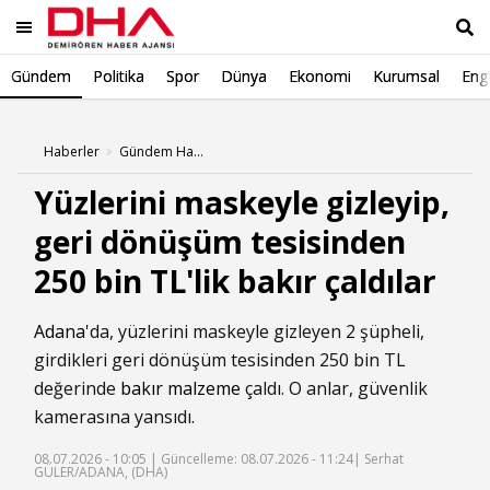
Gündem
Politika
Spor
Dünya
Ekonomi
Kurumsal
Engl
Ara
Haberler
Gündem Haberleri
Yüzlerini maskeyle gizleyip,
geri dönüşüm tesisinden
250 bin TL'lik bakır çaldılar
Adana
'da, yüzlerini maskeyle gizleyen 2 şüpheli,
girdikleri geri dönüşüm tesisinden 250 bin TL
değerinde
bakır malzeme
çaldı. O anlar, güvenlik
kamerasına yansıdı.
08.07.2026 - 10:05 |
Güncelleme: 08.07.2026 - 11:24
| Serhat
GÜLER/ADANA, (DHA)