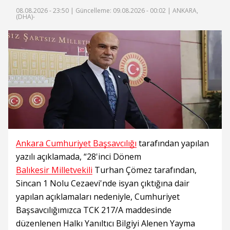
08.08.2026 - 23:50 |
Güncelleme: 09.08.2026 - 00:02
| ANKARA,
(DHA)-
Ankara Cumhuriyet Başsavcılığı
tarafından yapılan
yazılı açıklamada, “28'inci Dönem
Balıkesir Milletvekili
Turhan Çömez tarafından,
Sincan 1 Nolu Cezaevi'nde isyan çıktığına dair
yapılan açıklamaları nedeniyle, Cumhuriyet
Başsavcılığımızca TCK 217/A maddesinde
düzenlenen Halkı Yanıltıcı Bilgiyi Alenen Yayma