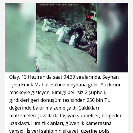
Süre
Toplam
Süre
/
Yükleniyor
Yüklendi
:
:
0%
0%
Olay, 13 Haziran’da saat 04.30 sıralarında, Seyhan
ilçesi Emek Mahallesi'nde meydana geldi. Yüzlerini
maskeyle gizleyen, kimliği belirsiz 2 şüpheli,
girdikleri geri dönüşüm tesisinden 250 bin TL
değerinde bakır malzeme çaldı. Çaldıkları
malzemeleri çuvallarla taşıyan şüpheliler, bölgeden
uzaklaştı. Hırsızlık anları, güvenlik kamerasına
yansıdı. İş yeri sahibinin şikayeti üzerine polis,