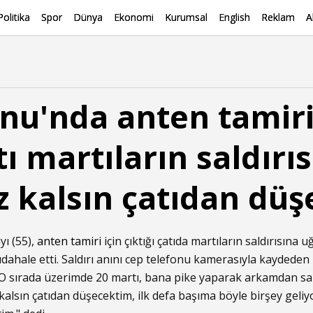
Politika
Spor
Dünya
Ekonomi
Kurumsal
English
Reklam
A
nu'nda anten tamiri
tı martıların saldırı
Az kalsın çatıdan dü
yı (55),
anten tamiri
için çıktığı çatıda martıların saldırısına
ahale etti. Saldırı anını cep telefonu kamerasıyla kaydeden 
 O sırada üzerimde 20 martı, bana pike yaparak arkamdan sal
alsın çatıdan düşecektim, ilk defa başıma böyle birşey geliy