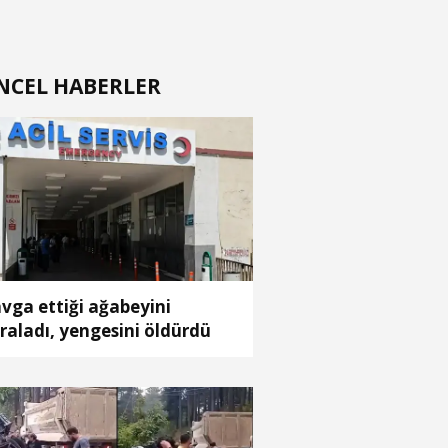
NCEL HABERLER
t
vga ettiği ağabeyini
raladı, yengesini öldürdü