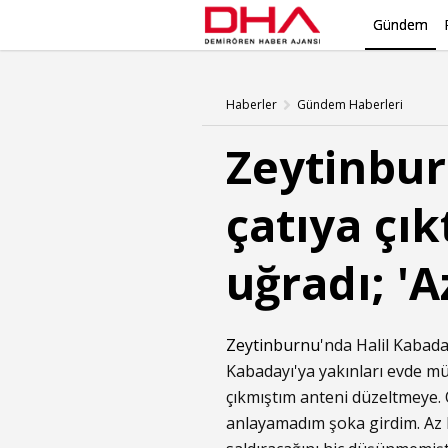
Gündem
Haberler
Gündem Haberleri
Zeytinbur
çatıya çık
uğradı; '
Zeytinburnu
'nda Halil Kabada
Kabadayı'ya yakınları evde müd
çıkmıştım anteni düzeltmeye.
anlayamadım şoka girdim. Az k