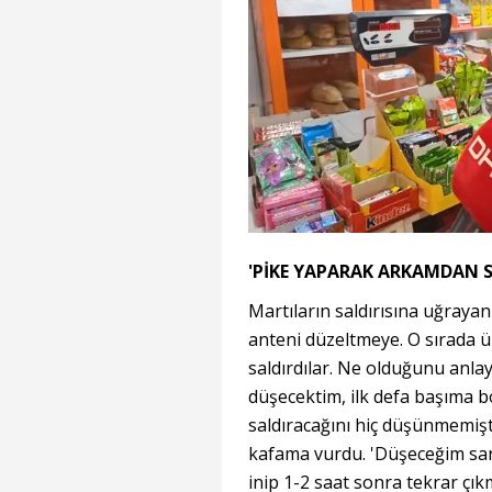
'PİKE YAPARAK ARKAMDAN S
Martıların saldırısına uğrayan
anteni düzeltmeye. O sırada 
saldırdılar. Ne olduğunu anla
düşecektim, ilk defa başıma bö
saldıracağını hiç düşünmemiştim
kafama vurdu. 'Düşeceğim sanır
inip 1-2 saat sonra tekrar çık