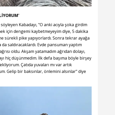
KLİYORUM'
söyleyen Kabadayı, "O anki acıyla şoka girdim
k için dengemi kaybetmeyeyim diye, 5 dakika
e sürekli pike yapıyorlardı. Sonra tekrar ayağa
a da saldıracaklardı. Evde pansuman yaptım
 ağrısı oldu. Akşam yatamadım ağrıdan dolayı,
mayı hiç düşünmedim. İlk defa başıma böyle birşey
bekliyorum. Çatıda yuvaları mı var artık
. Gelip bir baksınlar, önlemini alsınlar" diye