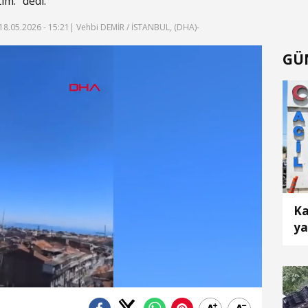
im." dedi.
18.05.2026 - 15:21
| Vehbi DEMİR / İSTANBUL, (DHA)-
GÜ
f
Ka
ya