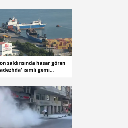
on saldırısında hasar gören
adezhda' isimli gemi
msun Limanı’na çekildi