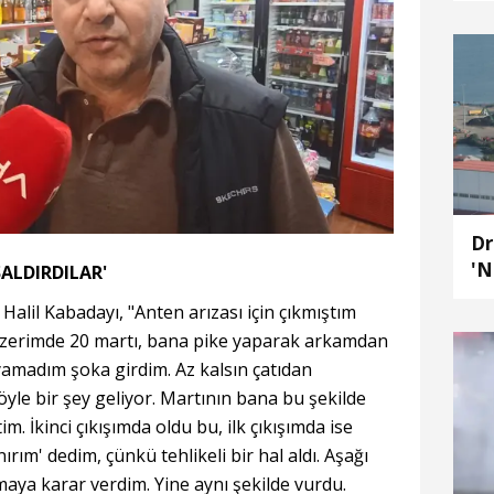
Dr
'N
ALDIRDILAR'
Sa
 Halil Kabadayı, "Anten arızası için çıkmıştım
üzerimde 20 martı, bana pike yaparak arkamdan
yamadım şoka girdim. Az kalsın çatıdan
yle bir şey geliyor. Martının bana bu şekilde
. İkinci çıkışımda oldu bu, ilk çıkışımda ise
ım' dedim, çünkü tehlikeli bir hal aldı. Aşağı
maya karar verdim. Yine aynı şekilde vurdu.