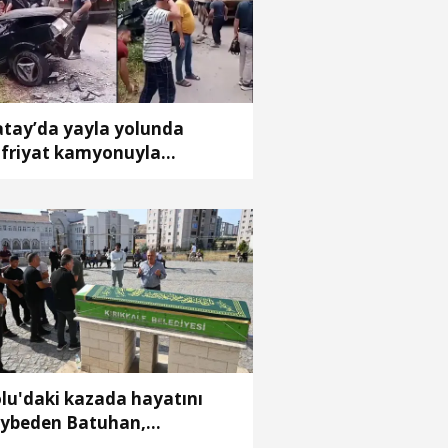
tay’da yayla yolunda
friyat kamyonuyla
omobil çarpıştı; 9 yaralı
lu'daki kazada hayatını
ybeden Batuhan,
rıkkale'de toprağa verildi