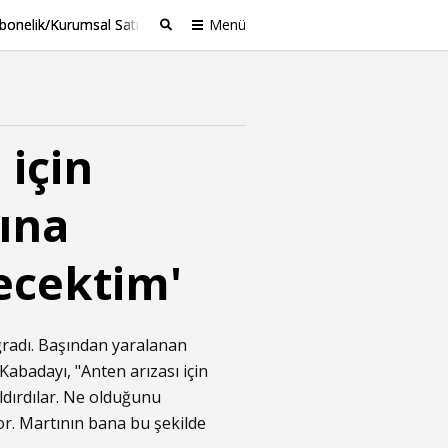
bonelik/Kurumsal Satış
Menü
Ara
 için
sına
şecektim'
 uğradı. Başından yaralanan
Kabadayı, "Anten arızası için
dırdılar. Ne olduğunu
or. Martının bana bu şekilde