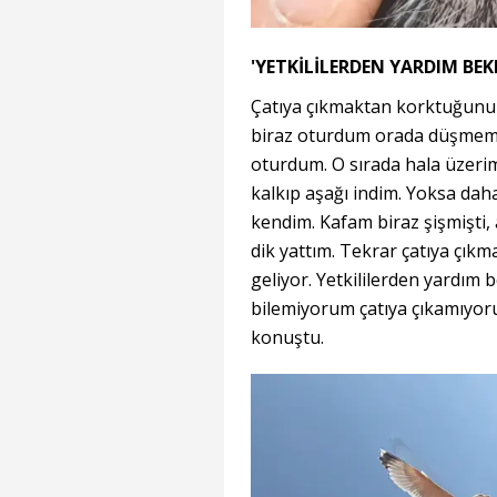
'YETKİLİLERDEN YARDIM BE
Çatıya çıkmaktan korktuğunu 
biraz oturdum orada düşmeme
oturdum. O sırada hala üzerim
kalkıp aşağı indim. Yoksa dah
kendim. Kafam biraz şişmişti,
dik yattım. Tekrar çatıya çık
geliyor. Yetkililerden yardım 
bilemiyorum çatıya çıkamıyorum
konuştu.