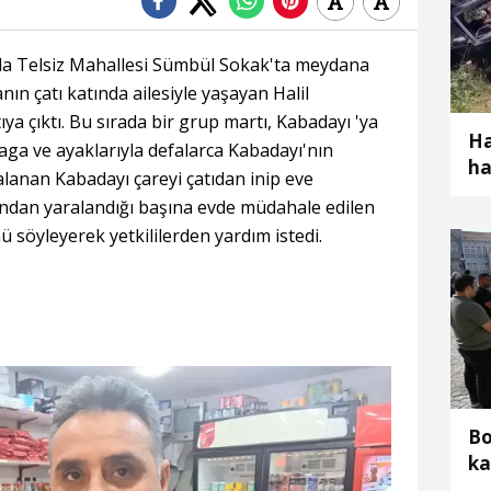
ında Telsiz Mahallesi Sümbül Sokak'ta meydana
anın çatı katında ailesiyle yaşayan Halil
ıya çıktı. Bu sırada bir grup martı, Kabadayı 'ya
Ha
gaga ve ayaklarıyla defalarca Kabadayı'nın
ha
lanan Kabadayı çareyi çatıdan inip eve
ot
fından yaralandığı başına evde müdahale edilen
söyleyerek yetkililerden yardım istedi.
Bo
ka
Kı