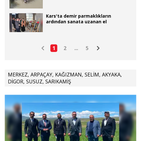
Kars'ta demir parmaklıkların
ardından sanata uzanan el
1
2
...
5
MERKEZ
,
ARPAÇAY
,
KAĞIZMAN
,
SELİM
,
AKYAKA
,
DİGOR
,
SUSUZ
,
SARIKAMİŞ