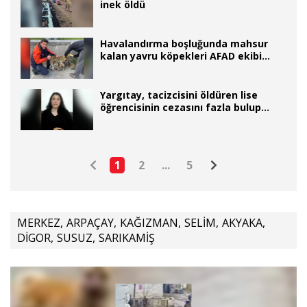
inek öldü
Havalandırma boşluğunda mahsur
kalan yavru köpekleri AFAD ekibi
kurtardı
Yargıtay, tacizcisini öldüren lise
öğrencisinin cezasını fazla bulup
bozdu
1
2
...
5
MERKEZ
,
ARPAÇAY
,
KAĞIZMAN
,
SELİM
,
AKYAKA
,
DİGOR
,
SUSUZ
,
SARIKAMİŞ