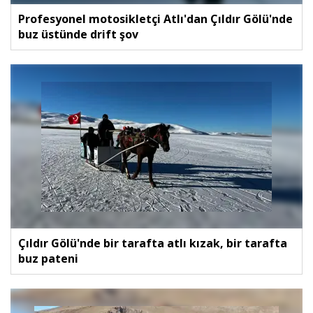
Profesyonel motosikletçi Atlı'dan Çıldır Gölü'nde
buz üstünde drift şov
Çıldır Gölü'nde bir tarafta atlı kızak, bir tarafta
buz pateni