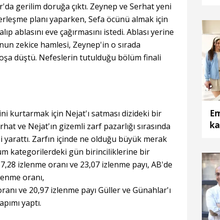
'da gerilim doruğa çıktı. Zeynep ve Serhat yeni
 yerleşme planı yaparken, Sefa öcünü almak için
lıp ablasını eve çağırmasını istedi. Ablası yerine
'nun zekice hamlesi, Zeynep'in o sırada
şa düştü. Nefeslerin tutulduğu bölüm finali
Em
ni kurtarmak için Nejat'ı satması dizideki bir
ka
rhat ve Nejat'ın gizemli zarf pazarlığı sırasında
i yarattı. Zarfın içinde ne olduğu büyük merak
m kategorilerdeki gün birinciliklerine bir
e 7,28 izlenme oranı ve 23,07 izlenme payı, AB'de
zlenme oranı,
ranı ve 20,97 izlenme payı Güller ve Günahlar'ı
apımı yaptı.