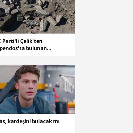
 Parti'li Çelik'ten
pendos'ta bulunan
sklepios' heykeline ilişkin
ylaşım
as, kardeşini bulacak mı