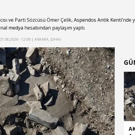
ısı ve Parti Sözcüsü Ömer Çelik,
Aspendos Antik Kenti
’nde y
anal medya
hesabından paylaşım yaptı.
07.08.2026 - 12:09
| ANKARA, (DHA)-
GÜ
AK