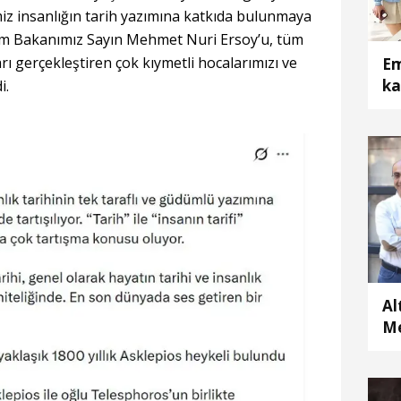
miz insanlığın tarih yazımına katkıda bulunmaya
zm Bakanımız Sayın Mehmet Nuri Ersoy’u, tüm
arı gerçekleştiren çok kıymetli hocalarımızı ve
Em
ka
i.
Al
Me
Ba