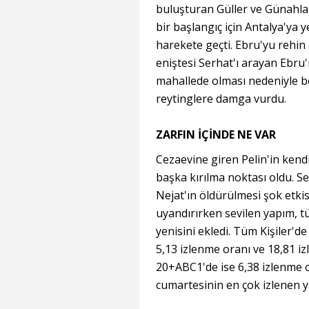
buluşturan Güller ve Günahlar
bir başlangıç için Antalya'ya
harekete geçti. Ebru'yu rehin a
eniştesi Serhat'ı arayan Ebru
mahallede olması nedeniyle bo
reytinglere damga vurdu.
ZARFIN İÇİNDE NE VAR
Cezaevine giren Pelin'in kendi
başka kırılma noktası oldu. Se
Nejat'ın öldürülmesi şok etkis
uyandırırken sevilen yapım, tü
yenisini ekledi. Tüm Kişiler'd
5,13 izlenme oranı ve 18,81 i
20+ABC1'de ise 6,38 izlenme o
cumartesinin en çok izlenen y