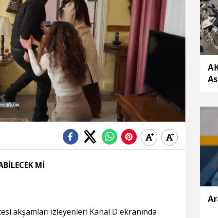
AK
As
'A
pa
Yükleniyor
Yüklendi
:
:
0%
0%
ABİLECEK Mİ
Ar
tesi akşamları izleyenleri Kanal D ekranında