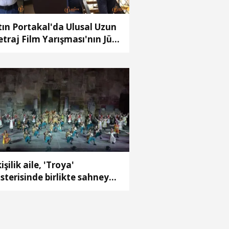
tın Portakal'da Ulusal Uzun
traj Film Yarışması'nın Jüri
şkanı Derviş Zaim
kişilik aile, 'Troya'
sterisinde birlikte sahneye
ktı