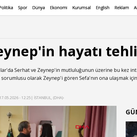
Politika
Spor
Dünya
Ekonomi
Kurumsal
English
Reklam
A
eynep'in hayatı tehl
hlar'da Serhat ve Zeynep'in mutluluğunun üzerine bu kez int
n sorumlusu olarak Zeynep'i gören Sefa'nın ona ulaşmak için
17.05.2026 - 12:25
| İSTANBUL, (DHA)-
GÜ
f