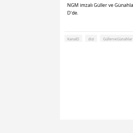
NGM imzalı Güller ve Günahla
D'de.
KanalD
dizi
GüllerveGünahlar