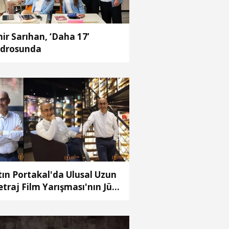
ir Sarıhan, ‘Daha 17’
drosunda
tın Portakal'da Ulusal Uzun
traj Film Yarışması'nın Jüri
şkanı Derviş Zaim