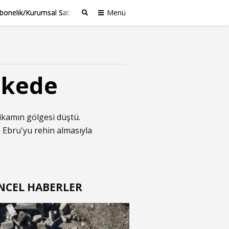
bonelik/Kurumsal Satış
Menü
Ara
ikede
ikamın gölgesi düştü.
 Ebru'yu rehin almasıyla
NCEL HABERLER
t