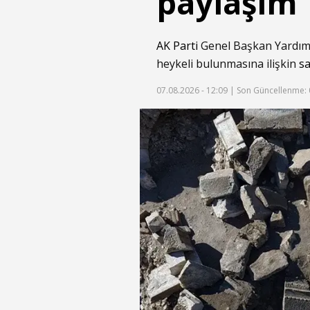
paylaşım
AK Parti
Genel Başkan Yardımc
heykeli bulunmasına ilişkin
s
07.08.2026 - 12:09 |
Son Güncellenme: 