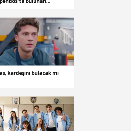
pendos'ta bulunan
sklepios' heykeline ilişkin
ylaşım
as, kardeşini bulacak mı