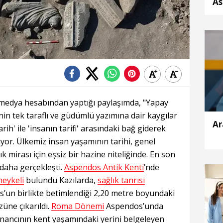
As
'A
pa
 medya hesabından yaptığı paylaşımda, "Yapay
inin tek taraflı ve güdümlü yazımına dair kaygılar
Ar
Tarih' ile 'insanın tarifi' arasındaki bağ giderek
or. Ülkemiz insan yaşamının tarihi, genel
ık mirası için eşsiz bir hazine niteliğinde. En son
 daha gerçekleşti.
Aspendos Antik Kenti
’nde
heykeli
bulundu Kazılarda,
sağlık tanrısı
s’un birlikte betimlendiği 2,20 metre boyundaki
ne çıkarıldı.
Roma Dönemi
Aspendos’unda
inancının kent yaşamındaki yerini belgeleyen