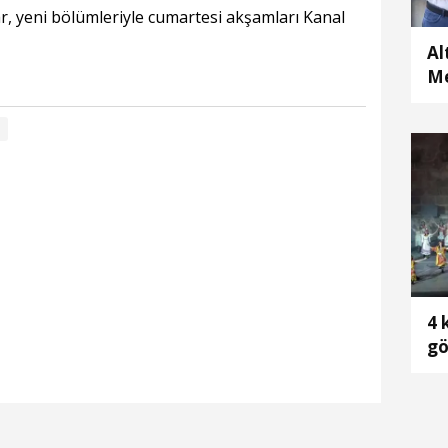
r, yeni bölümleriyle cumartesi akşamları Kanal
Al
Me
Ba
4 
gö
çı