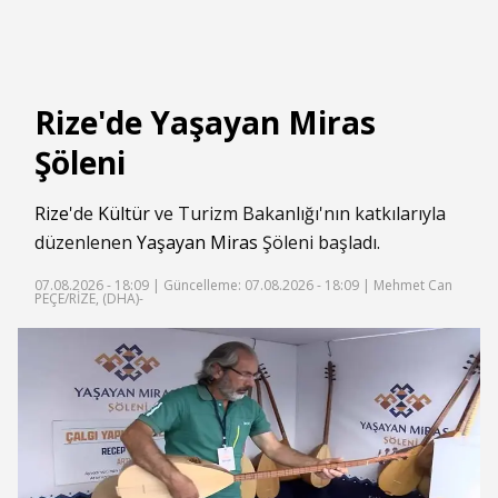
Rize'de Yaşayan Miras
Şöleni
Rize
'de
Kültür
ve Turizm Bakanlığı'nın katkılarıyla
düzenlenen
Yaşayan Miras
Şöleni başladı.
07.08.2026 - 18:09 |
Güncelleme: 07.08.2026 - 18:09
| Mehmet Can
PEÇE/RİZE, (DHA)-