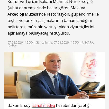
Kültür ve Turizm Bakanı Mehmet Nuri Ersoy, 6
Şubat depremlerinde hasar gören
Malatya
Arkeoloji Müzesi
'nde restorasyon, güçlendirme ile
teşhir ve tanzim çalışmalarının tamamlandığını
belirterek, müzenin yarın yeniden ziyaretçilerini
ağırlamaya başlayacağını duyurdu.
07.08.2026 - 12:50 |
Güncelleme: 07.08.2026 - 12:50
| ANKARA,
(DHA)-
Bakan Ersoy,
sanal medya
hesabından yaptığı