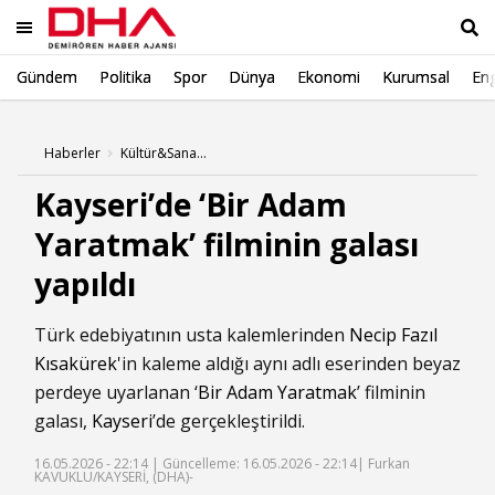
Gündem
Politika
Spor
Dünya
Ekonomi
Kurumsal
Eng
Ara
Haberler
Kültür&Sanat Haberleri
Kayseri’de ‘Bir Adam
Yaratmak’ filminin galası
yapıldı
Türk edebiyatının usta kalemlerinden
Necip Fazıl
Kısakürek
'in kaleme aldığı aynı adlı eserinden beyaz
perdeye uyarlanan ‘
Bir Adam Yaratmak
’ filminin
galası,
Kayseri
’de gerçekleştirildi.
16.05.2026 - 22:14 |
Güncelleme: 16.05.2026 - 22:14
| Furkan
KAVUKLU/KAYSERİ, (DHA)-