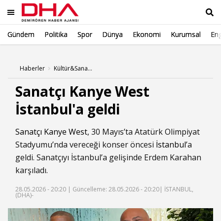
Gündem
Politika
Spor
Dünya
Ekonomi
Kurumsal
Eng
Ara
Haberler
Kültür&Sanat Haberleri
Sanatçı Kanye West
İstanbul'a geldi
Sanatçı
Kanye West
, 30 Mayıs’ta Atatürk Olimpiyat
Stadyumu’nda vereceği konser öncesi
İstanbul
’a
geldi. Sanatçıyı İstanbul’a gelişinde Erdem Karahan
karşıladı.
28.05.2026 - 20:20 |
Güncelleme: 28.05.2026 - 20:20
| İSTANBUL,
(DHA)-