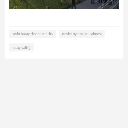
tarihi hatay devleti meclisi
devlet tiyatroları sahnesi
hatay valiliği