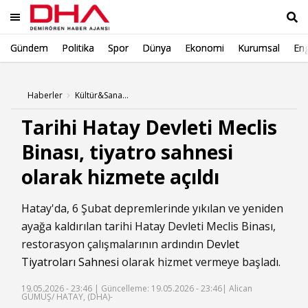
Gündem
Politika
Spor
Dünya
Ekonomi
Kurumsal
Eng
Ara
Haberler
Kültür&Sanat Haberleri
Tarihi Hatay Devleti Meclis
Binası, tiyatro sahnesi
olarak hizmete açıldı
Hatay'da, 6 Şubat depremlerinde yıkılan ve yeniden
ayağa kaldırılan tarihi Hatay Devleti Meclis Binası,
restorasyon çalışmalarının ardındın
Devlet
Tiyatroları Sahnesi
olarak hizmet vermeye başladı.
19.05.2026 - 23:46 |
Güncelleme: 19.05.2026 - 23:46
| Alican
GÜMÜŞ/ HATAY, (DHA)-