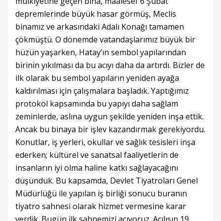
mülkiyetine geçen bina, maalesef 6 Şubat
depremlerinde büyük hasar görmüş, Meclis
binamız ve arkasındaki Adalı Konağı tamamen
çökmüştü. O dönemde vatandaşlarımız büyük bir
hüzün yaşarken, Hatay’ın sembol yapılarından
birinin yıkılması da bu acıyı daha da artırdı. Bizler de
ilk olarak bu sembol yapıların yeniden ayağa
kaldırılması için çalışmalara başladık. Yaptığımız
protokol kapsamında bu yapıyı daha sağlam
zeminlerde, aslına uygun şekilde yeniden inşa ettik.
Ancak bu binaya bir işlev kazandırmak gerekiyordu.
Konutlar, iş yerleri, okullar ve sağlık tesisleri inşa
ederken; kültürel ve sanatsal faaliyetlerin de
insanların iyi olma haline katkı sağlayacağını
düşündük. Bu kapsamda, Devlet Tiyatroları Genel
Müdürlüğü ile yapılan iş birliği sonucu buranın
tiyatro sahnesi olarak hizmet vermesine karar
verdik. Bugün ilk sahnemizi açıyoruz. Açılışın 19