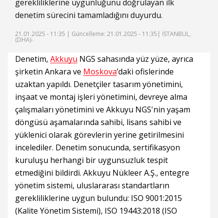
gerekliliklerine uygunluğunu doğrulayan ilk
denetim sürecini tamamladığını duyurdu.
21.01.2025 - 11:35 |
Güncelleme: 21.01.2025 - 11:35
| İSTANBUL,
(DHA)-
Denetim,
Akkuyu
NGS sahasında yüz yüze, ayrıca
şirketin Ankara ve
Moskova
’daki ofislerinde
uzaktan yapıldı. Denetçiler tasarım yönetimini,
inşaat ve montaj işleri yönetimini, devreye alma
çalışmaları yönetimini ve Akkuyu NGS'nin yaşam
döngüsü aşamalarında sahibi, lisans sahibi ve
yüklenici olarak görevlerin yerine getirilmesini
incelediler. Denetim sonucunda, sertifikasyon
kuruluşu herhangi bir uygunsuzluk tespit
etmediğini bildirdi. Akkuyu Nükleer A.Ş., entegre
yönetim sistemi, uluslararası standartların
gerekliliklerine uygun bulundu: ISO 9001:2015
(Kalite Yönetim Sistemi), ISO 19443:2018 (ISO