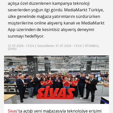
açılışa özel düzenlenen kampanya teknoloji
severlerden yoğun ilgi gördü. MediaMarkt Türkiye,
ülke genelinde mağaza yatırımlarını sürdürürken
müşterilerine online
alışveriş
kanalı ve MediaMarkt
App üzerinden de kesintisiz alışveriş deneyimi
sunmayı hedefliyor.
31.07.2026 - 13:54 |
Güncelleme: 31.07.2026 - 13:54
| İSTANBUL,
(DHA)-
Sivas
'ta açtığı yeni mağazasıyla teknolojiye erişimi