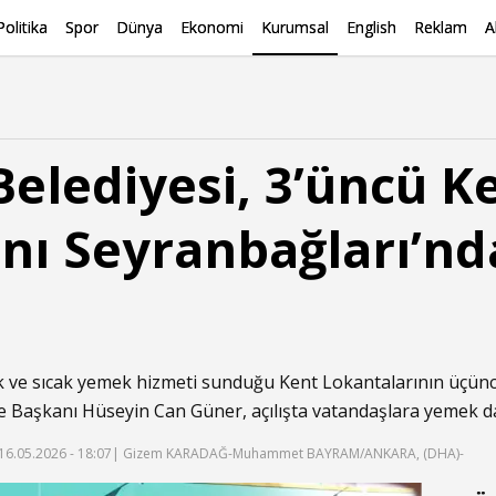
Politika
Spor
Dünya
Ekonomi
Kurumsal
English
Reklam
A
elediyesi, 3’üncü K
nı Seyranbağları’nd
k ve sıcak yemek hizmeti sunduğu Kent Lokantalarının üçün
e Başkanı Hüseyin Can Güner, açılışta vatandaşlara yemek da
16.05.2026 - 18:07
| Gizem KARADAĞ-Muhammet BAYRAM/ANKARA, (DHA)-