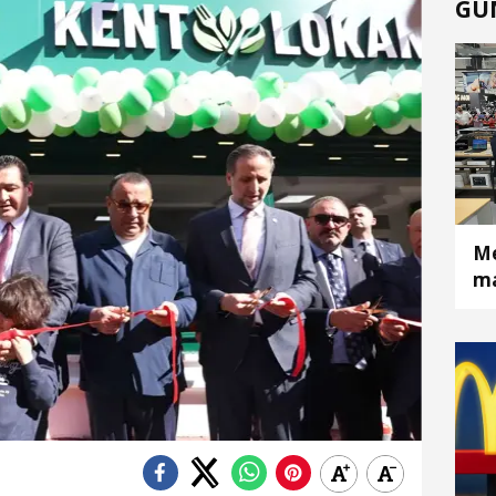
GÜ
Me
ma