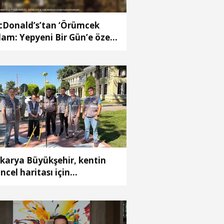
Donald’s’tan ‘Örümcek
am: Yepyeni Bir Gün’e özel
ampanya
karya Büyükşehir, kentin
ncel haritası için
lışmalara başladı