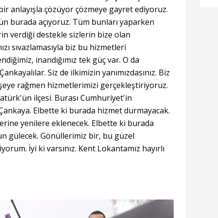
cı bir anlayışla çözüyor çözmeye gayret ediyoruz.
ün burada açıyoruz. Tüm bunları yaparken
rin verdiği destekle sizlerin bize olan
ızı sıvazlamasıyla biz bu hizmetleri
ndiğimiz, inandığımız tek güç var. O da
 Çankayalılar. Siz de ilkimizin yanımızdasınız. Biz
 şeye rağmen hizmetlerimizi gerçekleştiriyoruz.
türk'ün ilçesi. Burası Cumhuriyet'in
 Çankaya. Elbette ki burada hizmet durmayacak.
erine yenilere eklenecek. Elbette ki burada
un gülecek. Gönüllerimiz bir, bu güzel
iyorum. İyi ki varsınız. Kent Lokantamız hayırlı