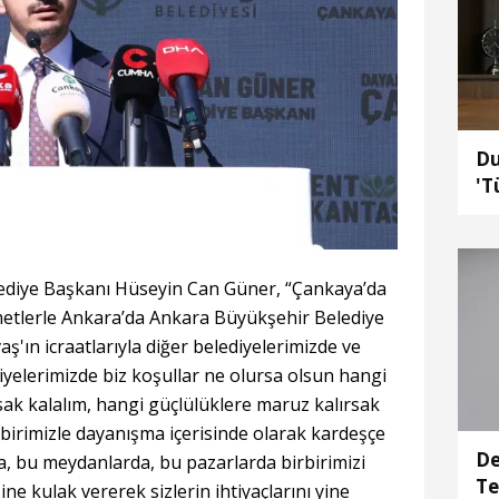
Du
'T
se
ediye Başkanı Hüseyin Can Güner, “Çankaya’da
zmetlerle Ankara’da Ankara Büyükşehir Belediye
'ın icraatlarıyla diğer belediyelerimizde ve
yelerimizde biz koşullar ne olursa olsun hangi
rsak kalalım, hangi güçlülüklere maruz kalırsak
birimizle dayanışma içerisinde olarak kardeşçe
De
a, bu meydanlarda, bu pazarlarda birbirimizi
Te
ne kulak vererek sizlerin ihtiyaçlarını yine