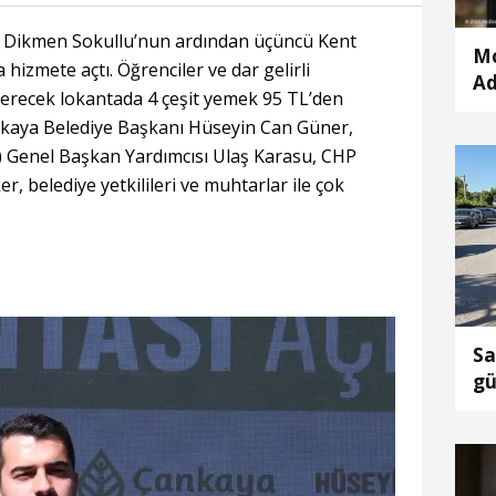
e Dikmen Sokullu’nun ardından üçüncü Kent
Mc
hizmete açtı. Öğrenciler ve dar gelirli
Ad
verecek lokantada 4 çeşit yemek 95 TL’den
k
kaya Belediye Başkanı Hüseyin Can Güner,
) Genel Başkan Yardımcısı Ulaş Karasu, CHP
r, belediye yetkilileri ve muhtarlar ile çok
Sa
gü
ça