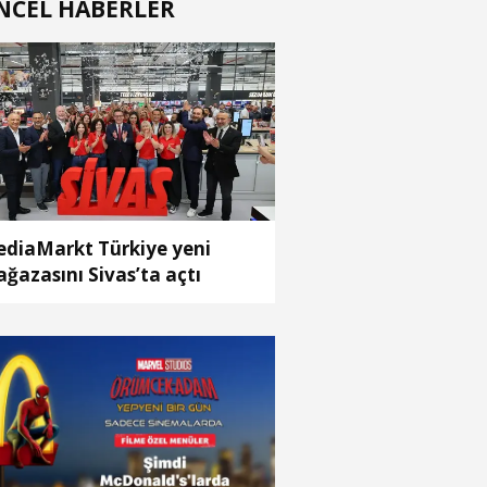
NCEL HABERLER
diaMarkt Türkiye yeni
ğazasını Sivas’ta açtı