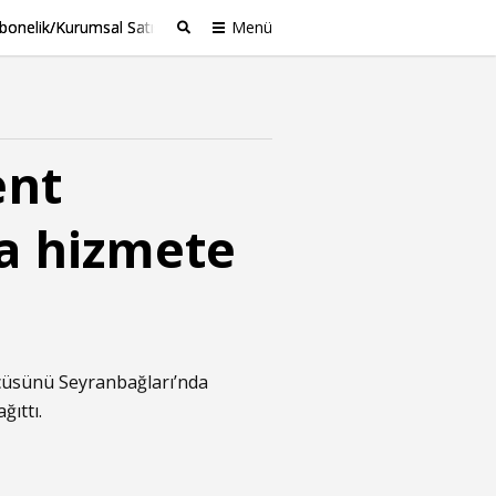
bonelik/Kurumsal Satış
Menü
Ara
ent
a hizmete
cüsünü Seyranbağları’nda
ğıttı.