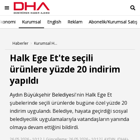
Ekonomi
Kurumsal
English
Reklam
Abonelik/Kurumsal Satış
Ara
Haberler
Kurumsal Haberleri
Halk Ege Et'te seçili
ürünlere yüzde 20 indirim
yapıldı
Aydın Büyükşehir Belediyesi
'nin
Halk Ege Et
şubelerinde seçili ürünlerde bugüne özel yüzde 20
indirim uygulandı. Belediye, hayata geçirdiği sosyal
belediyecilik uygulamalarıyla vatandaşların yanında
olmaya devam ettiğini bildirdi.
26.05.2026 - 10:12 |
Güncelleme: 26.05.2026 - 10:12
| AYDIN, (DHA)-