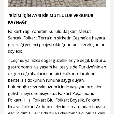
'BİZİM İÇİN AYRI BİR MUTLULUK VE GURUR
KAYNAĞI'
Folkart Yapı Yönetim Kurulu Başkanı Mesut
Sancak, Folkart Terra'nın şirketin Çeşme'de hayata
geçirdiği yedinci projesi olduğunu belirterek şunları
söyledi:
"Çeşme, yalnızca doğal güzellikleriyle değil, kültürü,
gastronomisi ve yaşam kalitesiyle de Türkiye'nin en
özgün coğrafyalarından biri. Folkart olarak bu
benzersiz dokunun ruhuna saygı duyan,
bulunduğu çevreyle uyum içinde yaşayan projeler
geliştirmeyi önemsiyoruz. Folkart Paşalimanı,
Folkart Hills, Folkart Blu, Folkart Boyalık, Folkart
Ilıca ve Folkart Ardıç projelerimizin ardından hayata
geçirdiğimiz Terra da bu yaklaşımın yeni bir halkası.