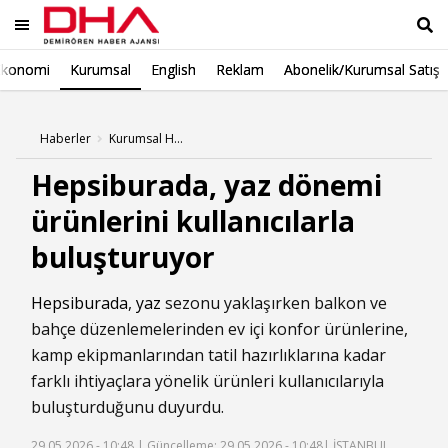
Ekonomi
Kurumsal
English
Reklam
Abonelik/Kurumsal Satış
Ara
Haberler
Kurumsal Haberleri
Hepsiburada, yaz dönemi
ürünlerini kullanıcılarla
buluşturuyor
Hepsiburada
,
yaz
sezonu yaklaşırken balkon ve
bahçe düzenlemelerinden ev içi konfor ürünlerine,
kamp ekipmanlarından tatil hazırlıklarına kadar
farklı ihtiyaçlara yönelik ürünleri kullanıcılarıyla
buluşturduğunu duyurdu.
29.05.2026 - 10:48 |
Güncelleme: 29.05.2026 - 10:48
| İSTANBUL,