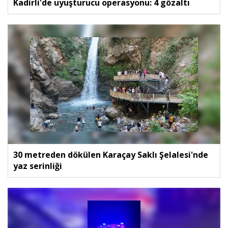
Kadirli'de uyuşturucu operasyonu: 4 gözaltı
30 metreden dökülen Karaçay Saklı Şelalesi'nde
yaz serinliği