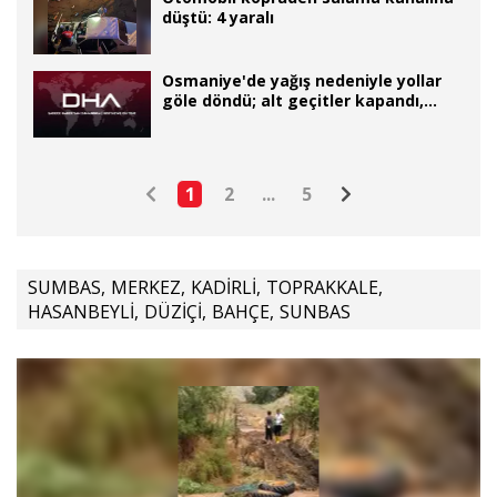
düştü: 4 yaralı
Osmaniye'de yağış nedeniyle yollar
göle döndü; alt geçitler kapandı,
araçlar mahsur kaldı (2)
1
2
...
5
SUMBAS
,
MERKEZ
,
KADİRLİ
,
TOPRAKKALE
,
HASANBEYLİ
,
DÜZİÇİ
,
BAHÇE
,
SUNBAS