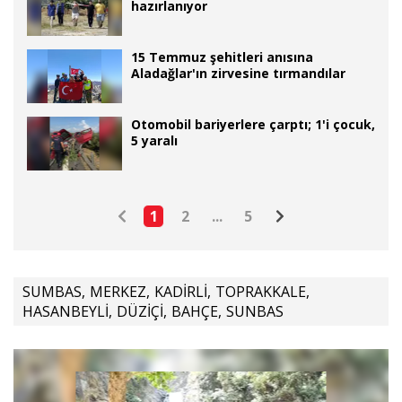
hazırlanıyor
15 Temmuz şehitleri anısına
Aladağlar'ın zirvesine tırmandılar
Otomobil bariyerlere çarptı; 1'i çocuk,
5 yaralı
1
2
...
5
SUMBAS
,
MERKEZ
,
KADİRLİ
,
TOPRAKKALE
,
HASANBEYLİ
,
DÜZİÇİ
,
BAHÇE
,
SUNBAS