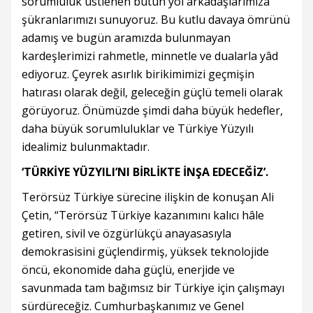
sorumluluk üstlenen bütün yol arkadaşlarımıza
şükranlarımızı sunuyoruz. Bu kutlu davaya ömrünü
adamış ve bugün aramızda bulunmayan
kardeşlerimizi rahmetle, minnetle ve dualarla yâd
ediyoruz. Çeyrek asırlık birikimimizi geçmişin
hatırası olarak değil, geleceğin güçlü temeli olarak
görüyoruz. Önümüzde şimdi daha büyük hedefler,
daha büyük sorumluluklar ve Türkiye Yüzyılı
idealimiz bulunmaktadır.
‘TÜRKİYE YÜZYILI’NI BİRLİKTE İNŞA EDECEĞİZ’.
Terörsüz Türkiye sürecine ilişkin de konuşan Ali
Çetin, “Terörsüz Türkiye kazanımını kalıcı hâle
getiren, sivil ve özgürlükçü anayasasıyla
demokrasisini güçlendirmiş, yüksek teknolojide
öncü, ekonomide daha güçlü, enerjide ve
savunmada tam bağımsız bir Türkiye için çalışmayı
sürdüreceğiz. Cumhurbaşkanımız ve Genel