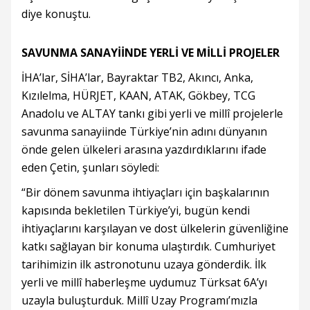
diye konuştu.
SAVUNMA SANAYİİNDE YERLİ VE MİLLİ PROJELER
İHA’lar, SİHA’lar, Bayraktar TB2, Akıncı, Anka,
Kızılelma, HÜRJET, KAAN, ATAK, Gökbey, TCG
Anadolu ve ALTAY tankı gibi yerli ve millî projelerle
savunma sanayiinde Türkiye’nin adını dünyanın
önde gelen ülkeleri arasına yazdırdıklarını ifade
eden Çetin, şunları söyledi:
“Bir dönem savunma ihtiyaçları için başkalarının
kapısında bekletilen Türkiye’yi, bugün kendi
ihtiyaçlarını karşılayan ve dost ülkelerin güvenliğine
katkı sağlayan bir konuma ulaştırdık. Cumhuriyet
tarihimizin ilk astronotunu uzaya gönderdik. İlk
yerli ve millî haberleşme uydumuz Türksat 6A’yı
uzayla buluşturduk. Millî Uzay Programı’mızla