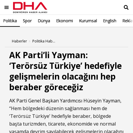
Politika
Spor
Dünya
Ekonomi
Kurumsal
English
Rekl
Ara
Haberler
Politika Haberleri
AK Parti’li Yayman:
‘Terörsüz Türkiye’ hedefiyle
gelişmelerin olacağını hep
beraber göreceğiz
AK Parti Genel Başkan Yardımcısı
Hüseyin Yayman
,
“Hem bölgedeki düzenin sağlanması hem de
‘Terörsüz Türkiye’ hedefiyle beraber, bölgede
başta turizmden, ticarete, ekonomide ve normal
yaşamda devrim sayılabilecek gelişmelerin olacağını