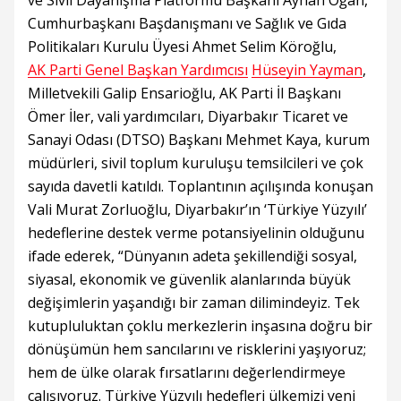
ve Sivil Dayanışma Platformu Başkanı Ayhan Oğan,
Cumhurbaşkanı Başdanışmanı ve Sağlık ve Gıda
Politikaları Kurulu Üyesi Ahmet Selim Köroğlu,
AK Parti Genel Başkan Yardımcısı
Hüseyin Yayman
,
Milletvekili Galip Ensarioğlu, AK Parti İl Başkanı
Ömer İler, vali yardımcıları, Diyarbakır Ticaret ve
Sanayi Odası (DTSO) Başkanı Mehmet Kaya, kurum
müdürleri, sivil toplum kuruluşu temsilcileri ve çok
sayıda davetli katıldı. Toplantının açılışında konuşan
Vali Murat Zorluoğlu, Diyarbakır’ın ‘Türkiye Yüzyılı’
hedeflerine destek verme potansiyelinin olduğunu
ifade ederek, “Dünyanın adeta şekillendiği sosyal,
siyasal, ekonomik ve güvenlik alanlarında büyük
değişimlerin yaşandığı bir zaman dilimindeyiz. Tek
kutupluluktan çoklu merkezlerin inşasına doğru bir
dönüşümün hem sancılarını ve risklerini yaşıyoruz;
hem de ülke olarak fırsatlarını değerlendirmeye
çalışıyoruz. Türkiye Yüzyılı hedefleri ülkemizi yeni