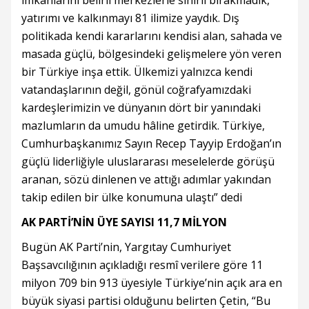
imkânlarını belirli merkezlerle sınırlı bırakmadık,
yatırımı ve kalkınmayı 81 ilimize yaydık. Dış
politikada kendi kararlarını kendisi alan, sahada ve
masada güçlü, bölgesindeki gelişmelere yön veren
bir Türkiye inşa ettik. Ülkemizi yalnızca kendi
vatandaşlarının değil, gönül coğrafyamızdaki
kardeşlerimizin ve dünyanın dört bir yanındaki
mazlumların da umudu hâline getirdik. Türkiye,
Cumhurbaşkanımız Sayın Recep Tayyip Erdoğan’ın
güçlü liderliğiyle uluslararası meselelerde görüşü
aranan, sözü dinlenen ve attığı adımlar yakından
takip edilen bir ülke konumuna ulaştı” dedi
AK PARTİ’NİN ÜYE SAYISI 11,7 MİLYON
Bugün AK Parti’nin, Yargıtay Cumhuriyet
Başsavcılığının açıkladığı resmî verilere göre 11
milyon 709 bin 913 üyesiyle Türkiye’nin açık ara en
büyük siyasi partisi olduğunu belirten Çetin, “Bu