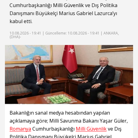
Cumhurbaşkanlığı
Milli Güvenlik
ve Dış Politika
Danışmanı Büyükelçi Marius Gabriel Lazurca’yı
kabul etti.
10.08.2026 - 19:41 |
Güncelleme: 10.08.2026 - 19:41
| ANKARA,
(DHA)-
Bakanlığın sanal medya hesabından yapılan
açıklamaya göre; Milli Savunma Bakanı Yaşar Güler,
Romanya
Cumhurbaşkanlığı
Milli Güvenlik
ve Dış
Politika Danışmanı Büyükelçi Marius Gabriel