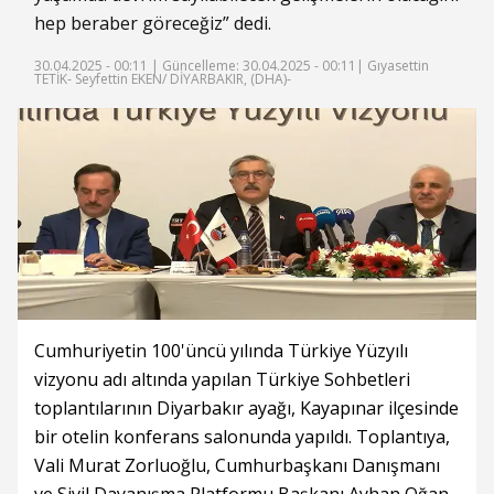
hep beraber göreceğiz” dedi.
30.04.2025 - 00:11 |
Güncelleme: 30.04.2025 - 00:11
| Gıyasettin
TETİK- Seyfettin EKEN/ DİYARBAKIR, (DHA)-
Cumhuriyetin 100'üncü yılında Türkiye Yüzyılı
vizyonu adı altında yapılan Türkiye Sohbetleri
toplantılarının Diyarbakır ayağı, Kayapınar ilçesinde
bir otelin konferans salonunda yapıldı. Toplantıya,
Vali Murat Zorluoğlu, Cumhurbaşkanı Danışmanı