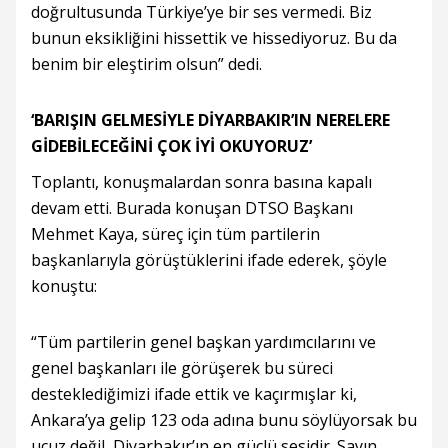
doğrultusunda Türkiye’ye bir ses vermedi. Biz
bunun eksikliğini hissettik ve hissediyoruz. Bu da
benim bir eleştirim olsun” dedi.
‘BARIŞIN GELMESİYLE DİYARBAKIR’IN NERELERE
GİDEBİLECEĞİNİ ÇOK İYİ OKUYORUZ’
Toplantı, konuşmalardan sonra basına kapalı
devam etti. Burada konuşan DTSO Başkanı
Mehmet Kaya, süreç için tüm partilerin
başkanlarıyla görüştüklerini ifade ederek, şöyle
konuştu:
“Tüm partilerin genel başkan yardımcılarını ve
genel başkanları ile görüşerek bu süreci
desteklediğimizi ifade ettik ve kaçırmışlar ki,
Ankara’ya gelip 123 oda adına bunu söylüyorsak bu
ucuz değil, Diyarbakır’ın en güçlü sesidir. Sayın