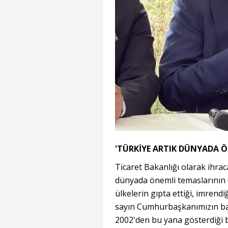
'TÜRKİYE ARTIK DÜNYADA Ö
Ticaret Bakanlığı olarak ihraca
dünyada önemli temaslarının o
ülkelerin gıpta ettiği, imrendi
sayın Cumhurbaşkanımızın başar
2002'den bu yana gösterdiği 