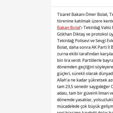
Ticaret Bakanı Ömer Bolat, Te
törenine katılmak üzere kente g
Bakan Bolat
'ı Tekirdağ Valisi
Gökhan Diktaş ve protokol üye
Tekirdağ Polisevi ve Sevgi Ev
Bolat, daha sonra AK Parti İl 
zurna ekibi tarafından karşıl
bin lira verdi. Partililerle ba
dönemden geçtiğini söyleyere
güçleri, sürekli olarak dünyada
Allah'a ne kadar şükretsek az
tam 23,5 senedir saygıdeğer C
adası, tam bir güvenli liman 
dönemde yasaklar, yolsuzlukla
mücadelede çok büyük gelişmel
reel büyüme kaydetti dolar bazı