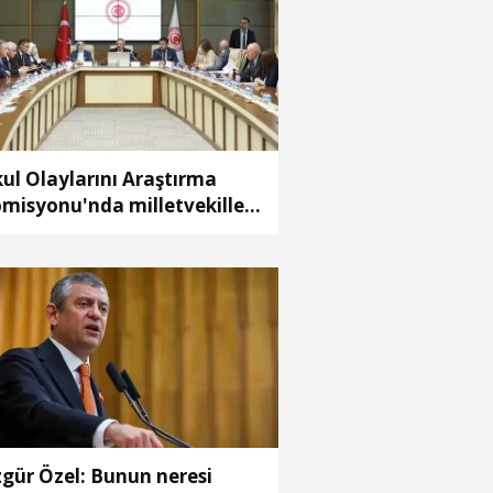
ul Olaylarını Araştırma
misyonu'nda milletvekilleri
pora ilişkin önerileri ele
ındı
gür Özel: Bunun neresi