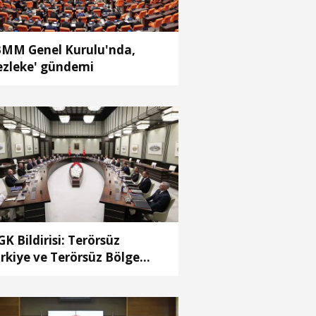
MM Genel Kurulu'nda,
ezleke' gündemi
K Bildirisi: Terörsüz
rkiye ve Terörsüz Bölge
deflerine ulaşma yolunda
ydedilen ilerlemeler ele
ındı