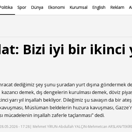
Politika
Spor
Dünya
Ekonomi
Kurumsal
English
Reklam
A
: Bizi iyi bir ikinci 
hracat dediğimiz şey şunu şuradan yurt dışına göndermek de
 kazancı demek, dış dengelerin kurulması demek, döviz piya
kinci yarı yıl
inşallah
bekliyor
. Dileğimiz şu savaşın da bir ate
kavuşması, Müslüman beldelerin huzura kavuşması, Gazze'n
sı mücadelenin inşallah zaferle taçlanması" dedi.
28.05.2026 - 17:28
| Mehmet YİRUN-Abdullah YALÇIN-Mehmetcan ARSLAN/TEKİR