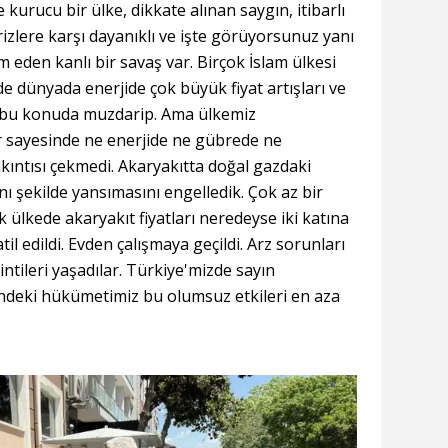
kurucu bir ülke, dikkate alınan saygın, itibarlı
izlere karşı dayanıklı ve işte görüyorsunuz yanı
 eden kanlı bir savaş var. Birçok İslam ülkesi
e dünyada enerjide çok büyük fiyat artışları ve
ke bu konuda muzdarip. Ama ülkemiz
r sayesinde ne enerjide ne gübrede ne
kıntısı çekmedi. Akaryakıtta doğal gazdaki
nı şekilde yansımasını engelledik. Çok az bir
 ülkede akaryakıt fiyatları neredeyse iki katına
 tatil edildi. Evden çalışmaya geçildi. Arz sorunları
sintileri yaşadılar. Türkiye'mizde sayın
ndeki hükümetimiz bu olumsuz etkileri en aza