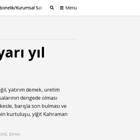
bonelik/Kurumsal Satış
Menü
Ara
yarı yıl
ğil, yatırım demek, üretim
salarının dengede olması
şkesle, barışla son bulması ve
in kurtuluşu, yiğit Kahraman
DAĞ, (DHA)-