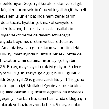
 bekleniyor. Geçen yıl kuraklık, don ve sel gibi
 küçülen tarım sektörü bu yıl inşallah çift haneli
k. Hem ürünler bazında hem genel tarım
 de artacak, fiyatlar çok makul seviyelere
den kazanç, bereket artacak. İnşallah bu
r diğer sektörlerde de devam ettireceğiz.
ünyada büyüme, üretim ve ticarette artış
. Ama biz inşallah gerek tarımsal üretimdeki
 ilk ay, mart ayında olumsuz bir etki bizde de
hracat anlamında ama nisan ayı çok iyi bir
2,5. Bu ay, mayıs ayı da çok iyi gidiyor. Sadece
yramı 11 gün geriye geldiği için bu 9 günlük
ldı. Geçen yıl 20 iş günü vardı. Bu yıl 14 iş günü
ın temposu iyi. Mutlak değerde az bir küçülme
üçülme olacak. Dış ticaret açığımız da azalacak
 geçen yıl Kurban Bayramı haziranda olduğu için
olacak ve haziran ayında biz 4-5 milyar dolar