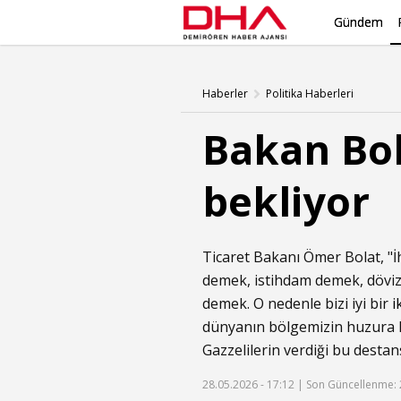
Gündem
Haberler
Politika Haberleri
Bakan Bolat
bekliyor
Ticaret Bakanı Ömer Bolat, "İ
demek, istihdam demek, döviz
demek. O nedenle bizi iyi bir
i
dünyanın bölgemizin huzura 
Gazzelilerin verdiği bu destan
28.05.2026 - 17:12 |
Son Güncellenme: 