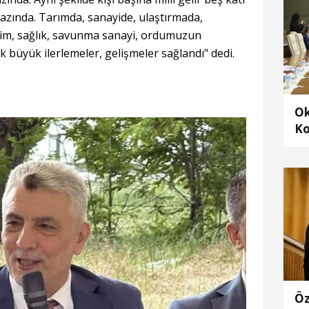
azında. Tarımda, sanayide, ulaştırmada,
ğitim, sağlık, savunma sanayi, ordumuzun
k büyük ilerlemeler, gelişmeler sağlandı" dedi.
Ok
Ko
ra
al
Öz