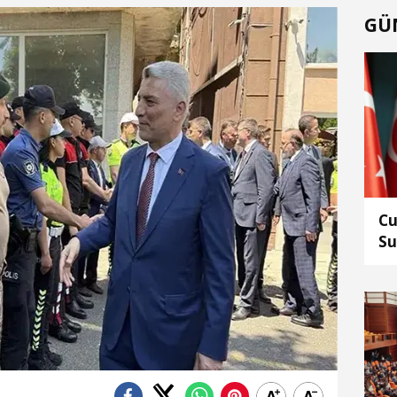
GÜ
Cu
Su
ed