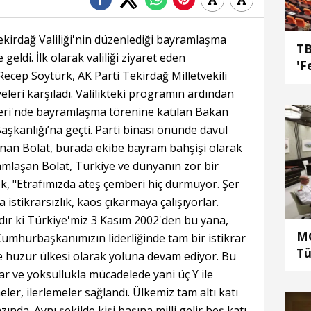
kirdağ Valiliği'nin düzenlediği bayramlaşma
TB
eldi. İlk olarak valiliği ziyaret eden
'F
 Recep Soytürk, AK Parti Tekirdağ Milletvekili
leri karşıladı. Valilikteki programın ardından
leri'nde bayramlaşma törenine katılan Bakan
Başkanlığı’na geçti. Parti binası önünde davul
anan Bolat, burada ekibe bayram bahşişi olarak
yramlaşan Bolat, Türkiye ve dünyanın zor bir
k, "Etrafımızda ateş çemberi hiç durmuyor. Şer
 istikrarsızlık, kaos çıkarmaya çalışıyorlar.
dır ki Türkiye'miz 3 Kasım 2002'den bu yana,
MG
umhurbaşkanımızın liderliğinde tam bir istikrar
Tü
ve huzur ülkesi olarak yoluna devam ediyor. Bu
he
r ve yoksullukla mücadelede yani üç Y ile
ka
er, ilerlemeler sağlandı. Ülkemiz tam altı katı
al
nda. Aynı şekilde kişi başına milli gelir beş katı