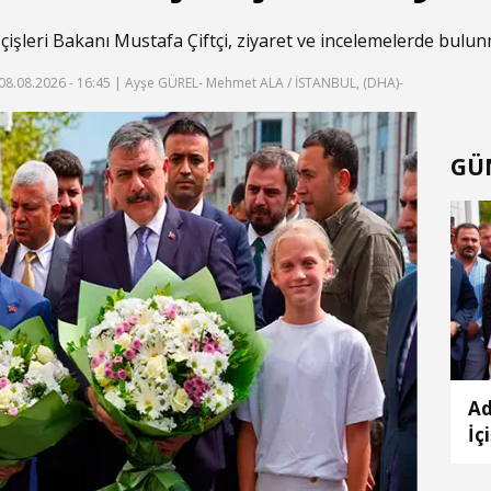
çişleri Bakanı Mustafa Çiftçi, ziyaret ve incelemelerde bulu
08.08.2026 - 16:45
| Ayşe GÜREL- Mehmet ALA / İSTANBUL, (DHA)-
GÜ
Ad
İç
Es