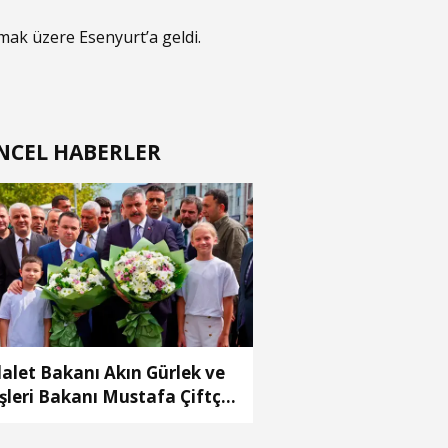
nmak üzere Esenyurt’a geldi.
NCEL HABERLER
alet Bakanı Akın Gürlek ve
işleri Bakanı Mustafa Çiftçi
enyurt’ta