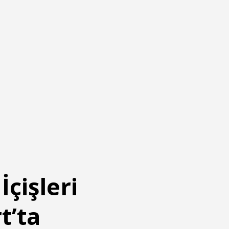
çişleri
t’ta