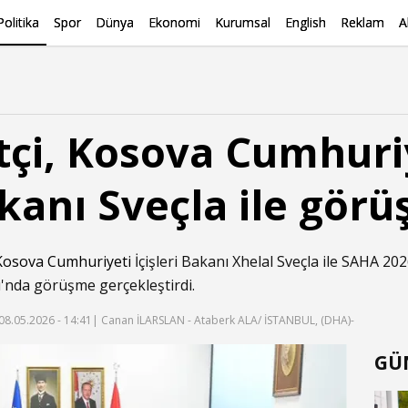
Politika
Spor
Dünya
Ekonomi
Kurumsal
English
Reklam
A
tçi, Kosova Cumhuri
akanı Sveçla ile görü
Kosova Cumhuriyeti
İçişleri Bakanı Xhelal Sveçla ile SAHA 2
ı'nda görüşme gerçekleştirdi.
08.05.2026 - 14:41
| Canan İLARSLAN - Ataberk ALA/ İSTANBUL, (DHA)-
GÜ