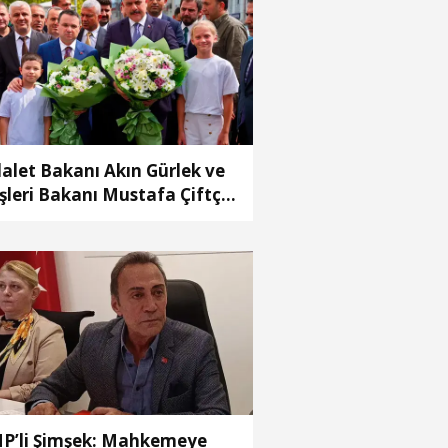
alet Bakanı Akın Gürlek ve
işleri Bakanı Mustafa Çiftçi
enyurt’ta
P’li Şimşek: Mahkemeye