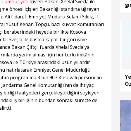
 Cumhuriyeti
İçişleri Bakanı Xhelal Sveçla ile
gi
me öncesi İçişleri Bakanlığı standına uğrayan
oy
 Ali Fidan, İl Emniyet Müdürü Selami Yıldız, İl
l Yusuf Kenan Topçu, bazı kuvvet komutanları
tçi beraberindeki heyetle birlikte Kosova
elal Sveçla ile basına kapalı bir görüşme
ında Bakan Çiftçi, fuarda Xhelal Sveçla'ya
rmlarda yerini alması için her türlü imkânın
Kosova ile Türkiye arasındaki uzun yıllardır
ğunu hatırlatarak Emniyet Genel Müdürlüğü
Ye
itim programına 3 bin 907 Kosovalı personelin
Öz
. Jandarma Genel Komutanlığı'nın da ihtiyaç
birliği faaliyetleri gerçekleştirdiğini söyleyen
sındaki iş birliğinin bundan sonraki süreçte de
irtti.