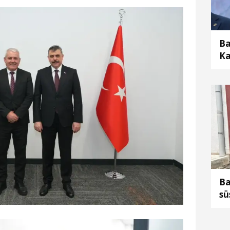
Ba
Ka
Yü
so
Ba
sü
ay