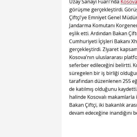
Uzay Sanayi Fuarı'nda
Kosova
görüşme gerçekleştirdi. Görüş
Çiftçi'ye Emniyet Genel Müdürü
Jandarma Komutanı Korgenera
eşlik etti. Ardından Bakan Çif
Cumhuriyeti İçişleri Bakanı Xh
gerçekleştirdi. Ziyaret kapsam
Kosova’nın uluslararası platfo
seferber edileceğini belirtti. 
süregelen bir iş birliği oldu
tarafından düzenlenen 255 eğ
de katılmış olduğunu kaydetti
halinde Kosovalı makamlarla iş 
Bakan Çiftçi, iki bakanlık ara
devam edeceğine inandığını bel