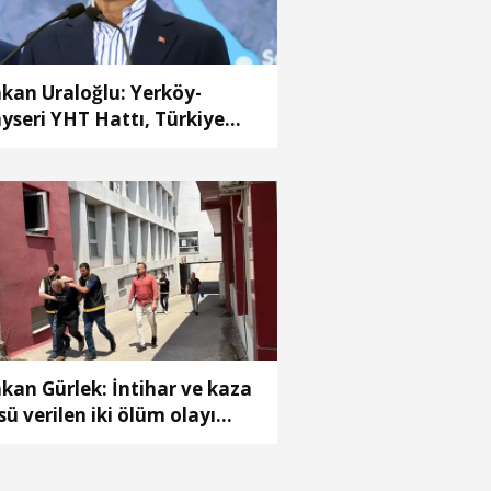
kan Uraloğlu: Yerköy-
yseri YHT Hattı, Türkiye
zyılı’nın ulaşım vizyonunun
mut bir ifadesidir
kan Gürlek: İntihar ve kaza
sü verilen iki ölüm olayı
dınlatıldı