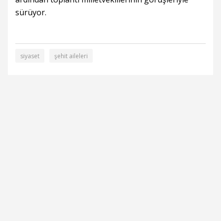
sürüyor.
siyaset
şehit aileleri