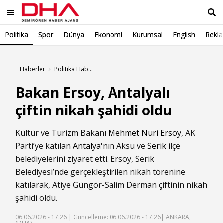
Politika
Spor
Dünya
Ekonomi
Kurumsal
English
Rekl
Ara
Haberler
Politika Haberleri
Bakan Ersoy, Antalyalı
çiftin nikah şahidi oldu
Kültür ve Turizm Bakanı
Mehmet Nuri Ersoy
, AK
Parti’ye katılan
Antalya
'nın Aksu ve
Serik
ilçe
belediyelerini ziyaret etti. Ersoy, Serik
Belediyesi’nde gerçekleştirilen nikah törenine
katılarak, Atiye Güngör-Salim Derman çiftinin nikah
şahidi oldu.
06.06.2026 - 17:26 |
Güncelleme: 06.06.2026 - 17:26
| ANKARA,
(DHA)-