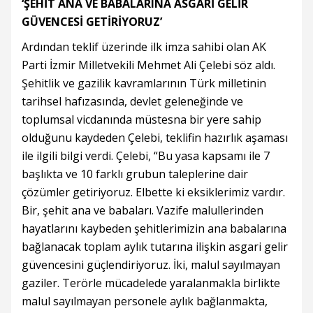
‘ŞEHİT ANA VE BABALARINA ASGARİ GELİR
GÜVENCESİ GETİRİYORUZ’
Ardından teklif üzerinde ilk imza sahibi olan AK
Parti İzmir Milletvekili Mehmet Ali Çelebi söz aldı.
Şehitlik ve gazilik kavramlarının Türk milletinin
tarihsel hafızasında, devlet geleneğinde ve
toplumsal vicdanında müstesna bir yere sahip
olduğunu kaydeden Çelebi, teklifin hazırlık aşaması
ile ilgili bilgi verdi. Çelebi, “Bu yasa kapsamı ile 7
başlıkta ve 10 farklı grubun taleplerine dair
çözümler getiriyoruz. Elbette ki eksiklerimiz vardır.
Bir, şehit ana ve babaları. Vazife malullerinden
hayatlarını kaybeden şehitlerimizin ana babalarına
bağlanacak toplam aylık tutarına ilişkin asgari gelir
güvencesini güçlendiriyoruz. İki, malul sayılmayan
gaziler. Terörle mücadelede yaralanmakla birlikte
malul sayılmayan personele aylık bağlanmakta,