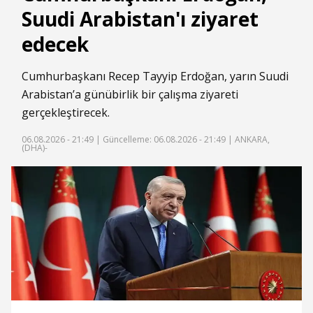
Suudi Arabistan'ı ziyaret
edecek
Cumhurbaşkanı Recep Tayyip Erdoğan, yarın Suudi
Arabistan’a günübirlik bir çalışma ziyareti
gerçekleştirecek.
06.08.2026 - 21:49 |
Güncelleme: 06.08.2026 - 21:49
| ANKARA,
(DHA)-