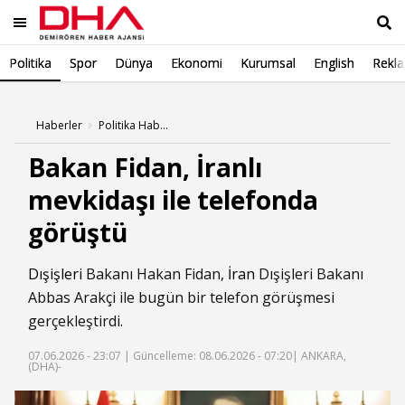
Politika
Spor
Dünya
Ekonomi
Kurumsal
English
Rekl
Ara
Haberler
Politika Haberleri
Bakan Fidan, İranlı
mevkidaşı ile telefonda
görüştü
Dışişleri
Bakanı Hakan Fidan,
İran
Dışişleri Bakanı
Abbas Arakçi ile bugün bir telefon görüşmesi
gerçekleştirdi.
07.06.2026 - 23:07 |
Güncelleme: 08.06.2026 - 07:20
| ANKARA,
(DHA)-