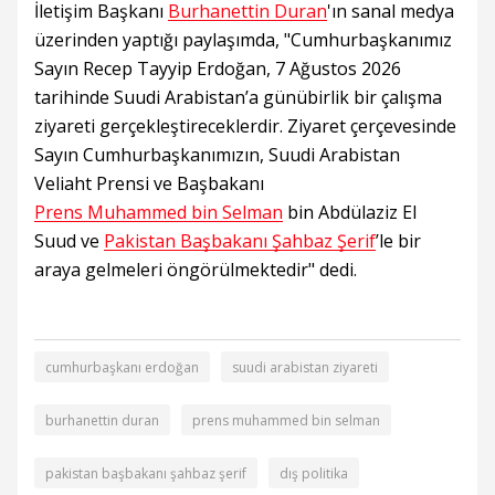
İletişim Başkanı
Burhanettin Duran
'ın sanal medya
üzerinden yaptığı paylaşımda, "Cumhurbaşkanımız
Sayın Recep Tayyip Erdoğan, 7 Ağustos 2026
tarihinde Suudi Arabistan’a günübirlik bir çalışma
ziyareti gerçekleştireceklerdir. Ziyaret çerçevesinde
Sayın Cumhurbaşkanımızın, Suudi Arabistan
Veliaht Prensi ve Başbakanı
Prens Muhammed bin Selman
bin Abdülaziz El
Suud ve
Pakistan Başbakanı Şahbaz Şerif
’le bir
araya gelmeleri öngörülmektedir" dedi.
cumhurbaşkanı erdoğan
suudi arabistan ziyareti
burhanettin duran
prens muhammed bin selman
pakistan başbakanı şahbaz şerif
dış politika