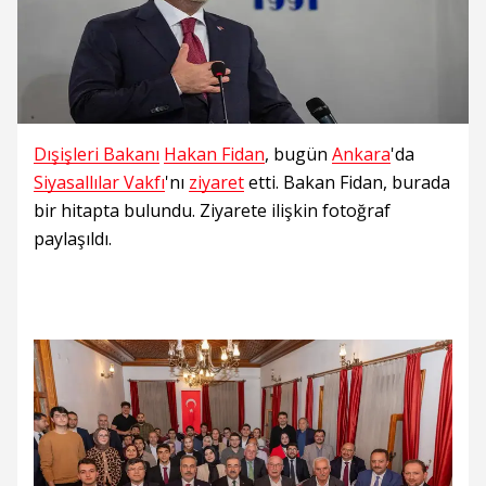
Dışişleri Bakanı
Hakan Fidan
, bugün
Ankara
'da
Siyasallılar Vakfı
'nı
ziyaret
etti. Bakan Fidan, burada
bir hitapta bulundu. Ziyarete ilişkin fotoğraf
paylaşıldı.