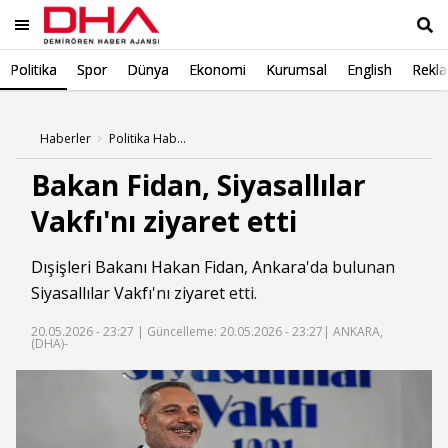
Politika
Spor
Dünya
Ekonomi
Kurumsal
English
Rekl
Ara
Haberler
Politika Haberleri
Bakan Fidan, Siyasallılar
Vakfı'nı ziyaret etti
Dışişleri Bakanı
Hakan Fidan
,
Ankara
'da bulunan
Siyasallılar Vakfı
'nı
ziyaret
etti.
20.05.2026 - 23:27 |
Güncelleme: 20.05.2026 - 23:27
| ANKARA,
(DHA)-