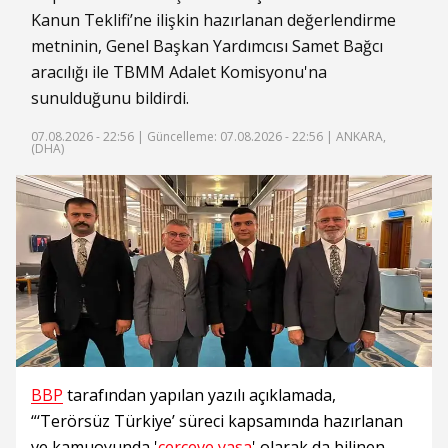
Kanun Teklifi’ne ilişkin hazırlanan değerlendirme
metninin, Genel Başkan Yardımcısı Samet Bağcı
aracılığı ile TBMM Adalet Komisyonu'na
sunulduğunu bildirdi.
07.08.2026 - 22:56 |
Güncelleme: 07.08.2026 - 22:56
| ANKARA,
(DHA)
BBP
tarafından yapılan yazılı açıklamada,
“‘Terörsüz Türkiye’ süreci kapsamında hazırlanan
ve kamuoyunda '
çerçeve yasa
' olarak da bilinen