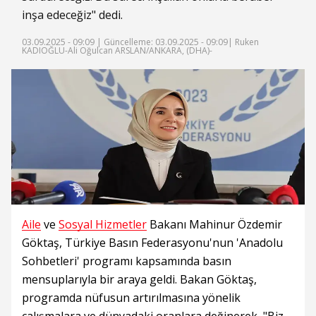
inşa edeceğiz" dedi.
03.09.2025 - 09:09 |
Güncelleme: 03.09.2025 - 09:09
| Ruken
KADIOĞLU-Ali Oğulcan ARSLAN/ANKARA, (DHA)-
Aile
ve
Sosyal Hizmetler
Bakanı Mahinur Özdemir
Göktaş, Türkiye Basın Federasyonu'nun 'Anadolu
Sohbetleri' programı kapsamında basın
mensuplarıyla bir araya geldi. Bakan Göktaş,
programda nüfusun artırılmasına yönelik