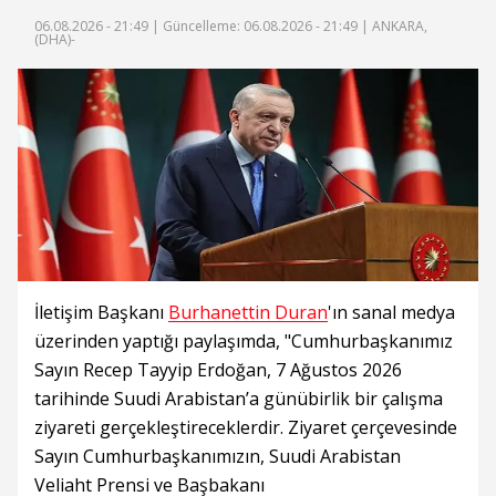
06.08.2026 - 21:49 |
Güncelleme: 06.08.2026 - 21:49
| ANKARA,
(DHA)-
İletişim Başkanı
Burhanettin Duran
'ın sanal medya
üzerinden yaptığı paylaşımda, "Cumhurbaşkanımız
Sayın Recep Tayyip Erdoğan, 7 Ağustos 2026
tarihinde Suudi Arabistan’a günübirlik bir çalışma
ziyareti gerçekleştireceklerdir. Ziyaret çerçevesinde
Sayın Cumhurbaşkanımızın, Suudi Arabistan
Veliaht Prensi ve Başbakanı