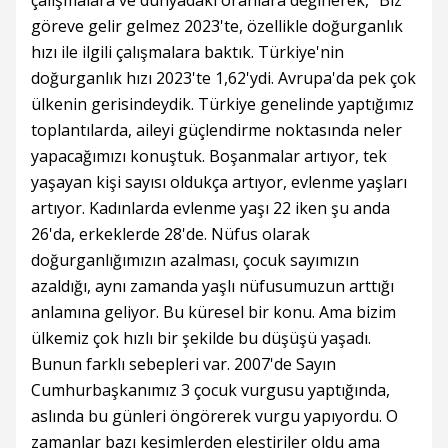
çalışmalara ve dünyadaki oranlara değinerek, "Biz
göreve gelir gelmez 2023'te, özellikle doğurganlık
hızı ile ilgili çalışmalara baktık. Türkiye'nin
doğurganlık hızı 2023'te 1,62'ydi. Avrupa'da pek çok
ülkenin gerisindeydik. Türkiye genelinde yaptığımız
toplantılarda, aileyi güçlendirme noktasında neler
yapacağımızı konuştuk. Boşanmalar artıyor, tek
yaşayan kişi sayısı oldukça artıyor, evlenme yaşları
artıyor. Kadınlarda evlenme yaşı 22 iken şu anda
26'da, erkeklerde 28'de. Nüfus olarak
doğurganlığımızın azalması, çocuk sayımızın
azaldığı, aynı zamanda yaşlı nüfusumuzun arttığı
anlamına geliyor. Bu küresel bir konu. Ama bizim
ülkemiz çok hızlı bir şekilde bu düşüşü yaşadı.
Bunun farklı sebepleri var. 2007'de Sayın
Cumhurbaşkanımız 3 çocuk vurgusu yaptığında,
aslında bu günleri öngörerek vurgu yapıyordu. O
zamanlar bazı kesimlerden eleştiriler oldu ama