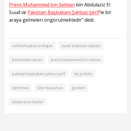
Prens Muhammed bin Selman
bin Abdülaziz El
Suud ve
Pakistan Başbakanı Şahbaz Şerif
’le bir
araya gelmeleri öngörülmektedir" dedi.
cumhurbaşkanı erdoğan
suudi arabistan ziyareti
burhanettin duran
prens muhammed bin selman
pakistan başbakanı şahbaz şerif
dış politika
diplomasi
lider buluşması
gündem
uluslararası ilişkiler