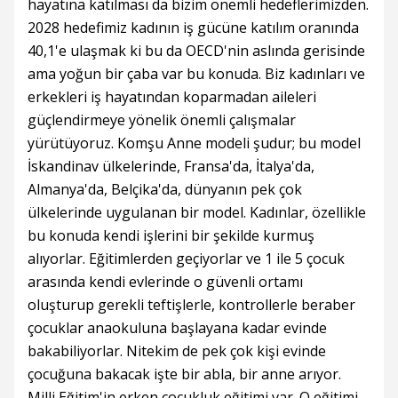
hayatına katılması da bizim önemli hedeflerimizden.
2028 hedefimiz kadının iş gücüne katılım oranında
40,1'e ulaşmak ki bu da OECD'nin aslında gerisinde
ama yoğun bir çaba var bu konuda. Biz kadınları ve
erkekleri iş hayatından koparmadan aileleri
güçlendirmeye yönelik önemli çalışmalar
yürütüyoruz. Komşu Anne modeli şudur; bu model
İskandinav ülkelerinde, Fransa'da, İtalya'da,
Almanya'da, Belçika'da, dünyanın pek çok
ülkelerinde uygulanan bir model. Kadınlar, özellikle
bu konuda kendi işlerini bir şekilde kurmuş
alıyorlar. Eğitimlerden geçiyorlar ve 1 ile 5 çocuk
arasında kendi evlerinde o güvenli ortamı
oluşturup gerekli teftişlerle, kontrollerle beraber
çocuklar anaokuluna başlayana kadar evinde
bakabiliyorlar. Nitekim de pek çok kişi evinde
çocuğuna bakacak işte bir abla, bir anne arıyor.
Milli Eğitim'in erken çocukluk eğitimi var. O eğitimi