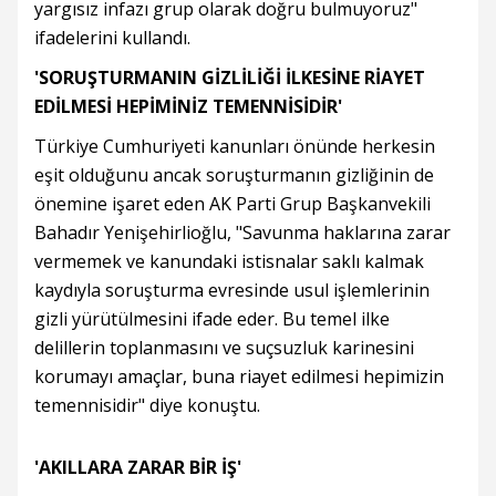
yargısız infazı grup olarak doğru bulmuyoruz"
ifadelerini kullandı.
'SORUŞTURMANIN GİZLİLİĞİ İLKESİNE RİAYET
EDİLMESİ HEPİMİNİZ TEMENNİSİDİR'
Türkiye Cumhuriyeti kanunları önünde herkesin
eşit olduğunu ancak soruşturmanın gizliğinin de
önemine işaret eden AK Parti Grup Başkanvekili
Bahadır Yenişehirlioğlu, "Savunma haklarına zarar
vermemek ve kanundaki istisnalar saklı kalmak
kaydıyla soruşturma evresinde usul işlemlerinin
gizli yürütülmesini ifade eder. Bu temel ilke
delillerin toplanmasını ve suçsuzluk karinesini
korumayı amaçlar, buna riayet edilmesi hepimizin
temennisidir" diye konuştu.
'AKILLARA ZARAR BİR İŞ'