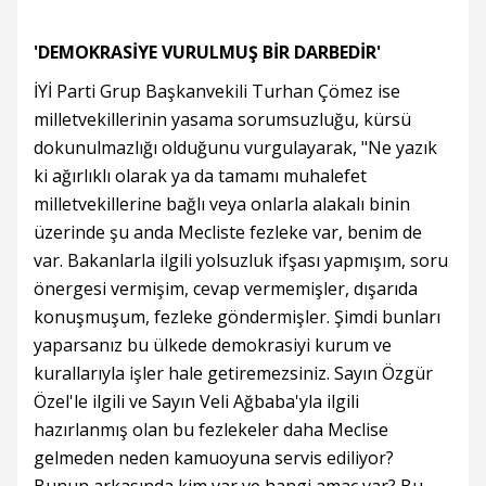
'DEMOKRASİYE VURULMUŞ BİR DARBEDİR'
İYİ Parti Grup Başkanvekili Turhan Çömez ise
milletvekillerinin yasama sorumsuzluğu, kürsü
dokunulmazlığı olduğunu vurgulayarak, "Ne yazık
ki ağırlıklı olarak ya da tamamı muhalefet
milletvekillerine bağlı veya onlarla alakalı binin
üzerinde şu anda Mecliste fezleke var, benim de
var. Bakanlarla ilgili yolsuzluk ifşası yapmışım, soru
önergesi vermişim, cevap vermemişler, dışarıda
konuşmuşum, fezleke göndermişler. Şimdi bunları
yaparsanız bu ülkede demokrasiyi kurum ve
kurallarıyla işler hale getiremezsiniz. Sayın Özgür
Özel'le ilgili ve Sayın Veli Ağbaba'yla ilgili
hazırlanmış olan bu fezlekeler daha Meclise
gelmeden neden kamuoyuna servis ediliyor?
Bunun arkasında kim var ve hangi amaç var? Bu