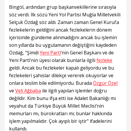
Bingöl, ardından grup başkanvekillerine sırasıyla
söz verdi. İlk sözü Yeni Yol Partisi Muğla Milletvekili
Selçuk Özdağ söz aldı. Zaman zaman Genel Kurul’a
fezlekelerin geldiğini ancak fezlekelerin dönem
içerisinde gündeme alınmadığını ancak bu işlemin
son yıllarda bu uygulamanın değiştiğini kaydeden
Özdağ, "Şimdi
Yeni Parti
’nin Genel Başkanı ve de
Yeni Parti’nin üyesi olarak bunlarla ilgili
fezleke
geldi. Ancak bu fezlekeler kapalı geliyordu ve bu
fezlekeleri şahıslar dilekçe vererek okuyorlar ve
onlara teslim bile edilmiyordu. Burada
Özgür Özel
ve
Veli Ağbaba
ile ilgili yapılan işlemler doğru
değildir. Kim bunu ifşa etti ise Adalet Bakanlığı mı
veyahut da Türkiye Büyük Millet Meclisi’nin
memurları mı, bürokratları mı; bunlar hakkında
işlem yapılmalıdır. Çok ayıplı bir iştir" ifadelerini
kullandı.