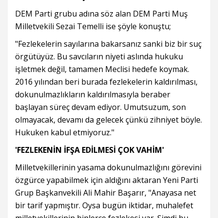
DEM Parti grubu adına söz alan DEM Parti Muş
Milletvekili Sezai Temelli ise şöyle konuştu;
"Fezlekelerin sayılarına bakarsanız sanki biz bir suç
örgütüyüz. Bu savcıların niyeti aslında hukuku
işletmek değil, tamamen Meclisi hedefe koymak.
2016 yılından beri burada fezlekelerin kaldırılması,
dokunulmazlıkların kaldırılmasıyla beraber
başlayan süreç devam ediyor. Umutsuzum, son
olmayacak, devamı da gelecek çünkü zihniyet böyle.
Hukuken kabul etmiyoruz."
'FEZLEKENİN İFŞA EDİLMESİ ÇOK VAHİM'
Milletvekillerinin yasama dokunulmazlığını görevini
özgürce yapabilmek için aldığını aktaran Yeni Parti
Grup Başkanvekili Ali Mahir Başarır, "Anayasa net
bir tarif yapmıştır. Oysa bugün iktidar, muhalefet
milletvekillerinin binlerce fezlekesi var. Şimdi bu