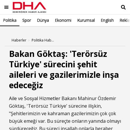
Politika
Spor
Dünya
Ekonomi
Kurumsal
English
Rekl
Ara
Haberler
Politika Haberleri
Bakan Göktaş: 'Terörsüz
Türkiye' sürecini şehit
aileleri ve gazilerimizle inşa
edeceğiz
Aile
ve
Sosyal Hizmetler
Bakanı Mahinur Özdemir
Göktaş, 'Terörsüz Türkiye' sürecine ilişkin,
"Şehitlerimizin ve kahraman gazilerimizin çok çok
büyük emeği var. Bu süreçte onların yanında olmayı
sürdüreceğiz. Bu süreci inşallah onlarla beraber