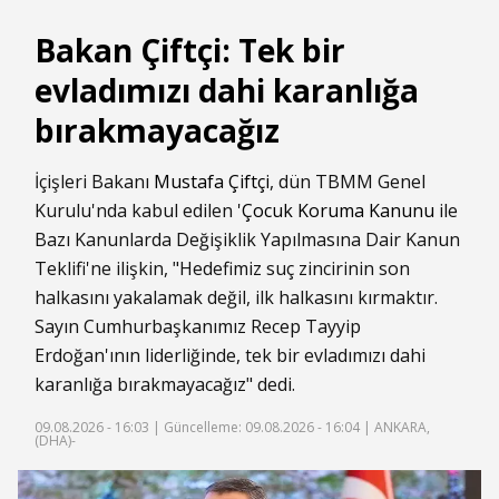
Bakan Çiftçi: Tek bir
evladımızı dahi karanlığa
bırakmayacağız
İçişleri Bakanı
Mustafa Çiftçi
, dün TBMM Genel
Kurulu'nda kabul edilen '
Çocuk Koruma Kanunu
ile
Bazı Kanunlarda Değişiklik Yapılmasına Dair Kanun
Teklifi'ne ilişkin, "Hedefimiz suç zincirinin son
halkasını yakalamak değil, ilk halkasını kırmaktır.
Sayın Cumhurbaşkanımız Recep Tayyip
Erdoğan'ının liderliğinde, tek bir evladımızı dahi
karanlığa bırakmayacağız" dedi.
09.08.2026 - 16:03 |
Güncelleme: 09.08.2026 - 16:04
| ANKARA,
(DHA)-