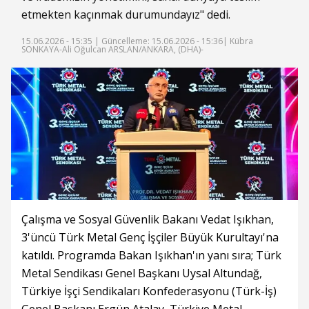
etmekten kaçınmak durumundayız" dedi.
15.06.2026 - 15:35 |
Güncelleme: 15.06.2026 - 15:36
| Kübra
SONKAYA-Ali Oğulcan ARSLAN/ANKARA, (DHA)-
Çalışma ve Sosyal Güvenlik Bakanı Vedat Işıkhan,
3'üncü Türk Metal Genç İşçiler Büyük Kurultayı'na
katıldı. Programda Bakan Işıkhan'ın yanı sıra; Türk
Metal Sendikası Genel Başkanı Uysal Altundağ,
Türkiye İşçi Sendikaları Konfederasyonu (Türk-İş)