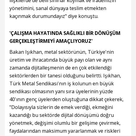
ilişkilerde de belli sınırlar koymak ve irademizin
yönetimini, sanal dünyaya teslim etmekten
kaçınmak durumundayız" diye konuştu.
'ÇALIŞMA HAYATINDA SAĞLIKLI BİR DÖNÜŞÜM
GERÇEKLEŞTİRMEYİ AMAÇLIYORUZ'
Bakan Işıkhan, metal sektörünün, Türkiye'nin
üretim ve ihracatında büyük payı olan ve aynı
zamanda dijitalleşmenin de en çok etkilendiği
sektörlerden bir tanesi olduğunu belirtti. Işıkhan,
Türk Metal Sendikası'nın iş kolunun en büyük
sendikası olmasının yanı sıra üyelerinin yüzde
40'ının genç üyelerden oluştuğuna dikkat çekerek,
"Dolayısıyla sizlerin de emek verdiği, ekmeğini
kazandığı bu sektörde dijital dönüşümü doğru
yönetmek, değişimi olumlu bir gelişime çevirmek,
faydalarından maksimum yararlanmak ve riskleri