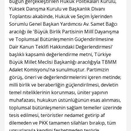
bugün gerçekleştirilen Hukuk Politikaları Kurulu,
Yüksek Danışma Kurulu ve Başkanlık Divanı
Toplantısı akabinde, Hukuk ve Seçim İşlerinden
Sorumlu Genel Başkan Yardımcısı Av. Samet Bağcı
aracılığı ile 'Büyük Birlik Partisinin Millî Dayanışma
ve Toplumsal Bütünleşmenin Güçlendirilmesine
Dair Kanun Teklifi Hakkındaki Değerlendirmesi'
başlıklı kapsamlı değerlendirme metni, Türkiye
Büyük Millet Meclisi Başkanlığı aracılığıyla TBMM
Adalet Komisyonu’na sunulmuştur. Partimizin
görüş, öneri ve değerlendirmelerini içeren metinde;
milli birlik ve beraberliğin güçlendirilmesi, devletin
temel niteliklerinin korunması, üniter yapının
muhafazası, hukukun üstünlüğünün esas alınması,
toplumsal bütünleşmenin sağlam temeller üzerinde
tesis edilmesi, teröristler nedamet getirip af
dilemeden ve PKK tamamen silahları bırakıp, tüm
unsurlarıyla kendini feshetmeden terörle