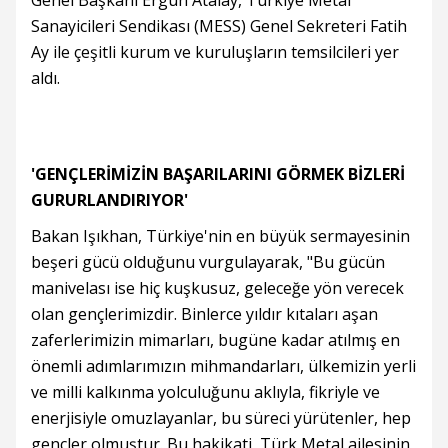
Genel Başkanı Ergün Atalay, Türkiye Metal
Sanayicileri Sendikası (MESS) Genel Sekreteri Fatih
Ay ile çeşitli kurum ve kuruluşların temsilcileri yer
aldı.
'GENÇLERİMİZİN BAŞARILARINI GÖRMEK BİZLERİ
GURURLANDIRIYOR'
Bakan Işıkhan, Türkiye'nin en büyük sermayesinin
beşeri gücü olduğunu vurgulayarak, "Bu gücün
manivelası ise hiç kuşkusuz, geleceğe yön verecek
olan gençlerimizdir. Binlerce yıldır kıtaları aşan
zaferlerimizin mimarları, bugüne kadar atılmış en
önemli adımlarımızın mihmandarları, ülkemizin yerli
ve milli kalkınma yolculuğunu aklıyla, fikriyle ve
enerjisiyle omuzlayanlar, bu süreci yürütenler, hep
gençler olmuştur. Bu hakikati, Türk Metal ailesinin,