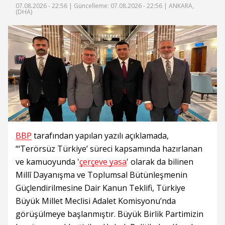
07.08.2026 - 22:56 |
Güncelleme: 07.08.2026 - 22:56
| ANKARA,
(DHA)
BBP
tarafından yapılan yazılı açıklamada,
“‘Terörsüz Türkiye’ süreci kapsamında hazırlanan
ve kamuoyunda '
çerçeve yasa
' olarak da bilinen
Millî Dayanışma ve Toplumsal Bütünleşmenin
Güçlendirilmesine Dair Kanun Teklifi, Türkiye
Büyük Millet Meclisi Adalet Komisyonu’nda
görüşülmeye başlanmıştır. Büyük Birlik Partimizin