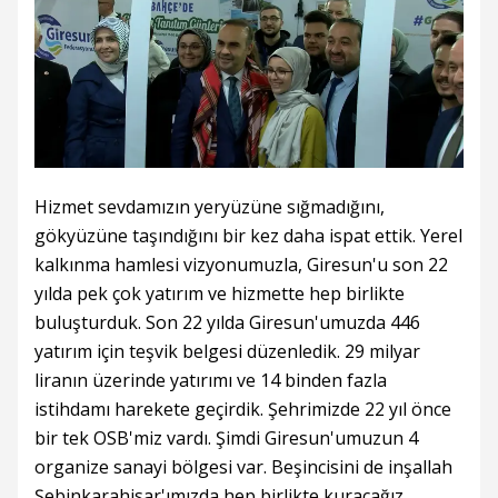
Hizmet sevdamızın yeryüzüne sığmadığını,
gökyüzüne taşındığını bir kez daha ispat ettik. Yerel
kalkınma hamlesi vizyonumuzla, Giresun'u son 22
yılda pek çok yatırım ve hizmette hep birlikte
buluşturduk. Son 22 yılda Giresun'umuzda 446
yatırım için teşvik belgesi düzenledik. 29 milyar
liranın üzerinde yatırımı ve 14 binden fazla
istihdamı harekete geçirdik. Şehrimizde 22 yıl önce
bir tek OSB'miz vardı. Şimdi Giresun'umuzun 4
organize sanayi bölgesi var. Beşincisini de inşallah
Şebinkarahisar'ımızda hep birlikte kuracağız.