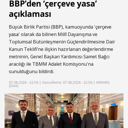
BBP’den ‘çerçeve yasa’
açıklaması
Büyük Birlik Partisi (
BBP
), kamuoyunda '
çerçeve
yasa
' olarak da bilinen Millî Dayanışma ve
Toplumsal Bütünleşmenin Güçlendirilmesine Dair
Kanun Teklifi’ne ilişkin hazırlanan değerlendirme
metninin, Genel Başkan Yardımcısı Samet Bağcı
aracılığı ile TBMM Adalet Komisyonu'na
sunulduğunu bildirdi.
07.08.2026 - 22:56 |
Güncelleme: 07.08.2026 - 22:56
| ANKARA,
(DHA)