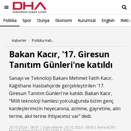
Politika
Spor
Dünya
Ekonomi
Kurumsal
English
Rekl
Ara
Haberler
Politika Haberleri
Bakan Kacır, '17. Giresun
Tanıtım Günleri'ne katıldı
Sanayi ve Teknoloji Bakanı Mehmet Fatih Kacır,
Kağıthane Hasbahçe'de gerçekleştirilen '17.
Giresun
Tanıtım
Günleri
'ne katıldı.
Bakan Kacır
,
“Milli teknoloji hamlesi yolculuğunda bizim genç
kardeşlerimizin heyecanına, azmine, gayretine, alın
terine, akıl terine ihtiyacımız var" dedi.
20.10.2024 - 08:01 |
Güncelleme: 20.10.2024 - 08:01
| Emre KURT-
Mustafa Mert KARACA/İSTANBUL,(DHA)