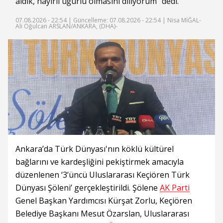
aldık, hayırlı uğurlu olmasını diliyorum" dedi.
07.08.2026 - 22:54 |
Güncelleme: 07.08.2026 - 22:54
| Nisa MİĞAL-
Ali Oğulcan ARSLAN/ANKARA, (DHA)-
Ankara’da Türk Dünyası'nın köklü kültürel
bağlarını ve kardeşliğini pekiştirmek amacıyla
düzenlenen ‘3’üncü Uluslararası Keçiören Türk
Dünyası Şöleni’ gerçekleştirildi. Şölene
AK Parti
Genel Başkan Yardımcısı Kürşat Zorlu, Keçiören
Belediye Başkanı Mesut Özarslan, Uluslararası