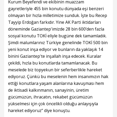
Kurum Beyefendi ve ekibinin muazzam
gayretleriyle 455 bin konutu dünyada eşi benzeri
olmayan bir hızla milletimize sunduk. İşte bu Recep
Tayyip Erdoğan farkıdır. Yine AK Parti iktidarları
döneminde Gaziantep'imizde 28 bin 600’den fazla
sosyal konutu TOKİ eliyle bugüne dek tamamladık.
Şimdi malumlarınız Türkiye genelinde TOKİ 500 bin
yeni konut inşa ediyor ve bunların da yaklaşık 14
binini Gaziantep'te inşallah inşa edecek. Kuralar
çekildi, hızla bu konutlarda tamamlanacak. Bu
meselede biz topyekun bir seferberlikle hareket
ediyoruz. Çünkü bu meselenin hem insanımızın hak
ettiği konutlara yaşam alanlarına kavuşması hem
de iktisadi kalkınmanın, sanayinin, üretim
gücümüzün, ihracatın, rekabet gücümüzün
yükselmesi için çok öncelikli olduğu anlayışıyla
hareket ediyoruz” diye konuştu.