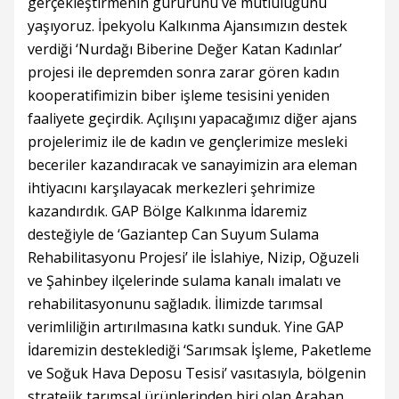
gerçekleştirmenin gururunu ve mutluluğunu
yaşıyoruz. İpekyolu Kalkınma Ajansımızın destek
verdiği ‘Nurdağı Biberine Değer Katan Kadınlar’
projesi ile depremden sonra zarar gören kadın
kooperatifimizin biber işleme tesisini yeniden
faaliyete geçirdik. Açılışını yapacağımız diğer ajans
projelerimiz ile de kadın ve gençlerimize mesleki
beceriler kazandıracak ve sanayimizin ara eleman
ihtiyacını karşılayacak merkezleri şehrimize
kazandırdık. GAP Bölge Kalkınma İdaremiz
desteğiyle de ‘Gaziantep Can Suyum Sulama
Rehabilitasyonu Projesi’ ile İslahiye, Nizip, Oğuzeli
ve Şahinbey ilçelerinde sulama kanalı imalatı ve
rehabilitasyonunu sağladık. İlimizde tarımsal
verimliliğin artırılmasına katkı sunduk. Yine GAP
İdaremizin desteklediği ‘Sarımsak İşleme, Paketleme
ve Soğuk Hava Deposu Tesisi’ vasıtasıyla, bölgenin
stratejik tarımsal ürünlerinden biri olan Araban