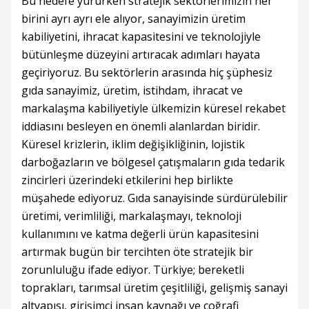
Bu hedefe yürürken stratejik sektörlerimizin her
birini ayrı ayrı ele alıyor, sanayimizin üretim
kabiliyetini, ihracat kapasitesini ve teknolojiyle
bütünleşme düzeyini artıracak adımları hayata
geçiriyoruz. Bu sektörlerin arasında hiç şüphesiz
gıda sanayimiz, üretim, istihdam, ihracat ve
markalaşma kabiliyetiyle ülkemizin küresel rekabet
iddiasını besleyen en önemli alanlardan biridir.
Küresel krizlerin, iklim değişikliğinin, lojistik
darboğazların ve bölgesel çatışmaların gıda tedarik
zincirleri üzerindeki etkilerini hep birlikte
müşahede ediyoruz. Gıda sanayisinde sürdürülebilir
üretimi, verimliliği, markalaşmayı, teknoloji
kullanımını ve katma değerli ürün kapasitesini
artırmak bugün bir tercihten öte stratejik bir
zorunluluğu ifade ediyor. Türkiye; bereketli
toprakları, tarımsal üretim çeşitliliği, gelişmiş sanayi
altyapısı, girişimci insan kaynağı ve coğrafi