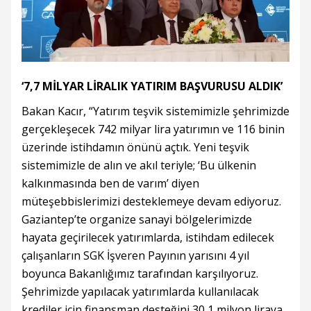
‘7,7 MİLYAR LİRALIK YATIRIM BAŞVURUSU ALDIK’
Bakan Kacır, “Yatırım teşvik sistemimizle şehrimizde
gerçekleşecek 742 milyar lira yatırımın ve 116 binin
üzerinde istihdamın önünü açtık. Yeni teşvik
sistemimizle de alın ve akıl teriyle; ‘Bu ülkenin
kalkınmasında ben de varım’ diyen
müteşebbislerimizi desteklemeye devam ediyoruz.
Gaziantep’te organize sanayi bölgelerimizde
hayata geçirilecek yatırımlarda, istihdam edilecek
çalışanların SGK İşveren Payının yarısını 4 yıl
boyunca Bakanlığımız tarafından karşılıyoruz.
Şehrimizde yapılacak yatırımlarda kullanılacak
krediler için finansman desteğini 30,1 milyon liraya