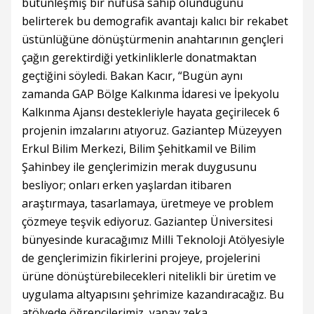
bütünleşmiş bir nüfusa sahip olunduğunu
belirterek bu demografik avantajı kalıcı bir rekabet
üstünlüğüne dönüştürmenin anahtarının gençleri
çağın gerektirdiği yetkinliklerle donatmaktan
geçtiğini söyledi. Bakan Kacır, “Bugün aynı
zamanda GAP Bölge Kalkınma İdaresi ve İpekyolu
Kalkınma Ajansı destekleriyle hayata geçirilecek 6
projenin imzalarını atıyoruz. Gaziantep Müzeyyen
Erkul Bilim Merkezi, Bilim Şehitkamil ve Bilim
Şahinbey ile gençlerimizin merak duygusunu
besliyor; onları erken yaşlardan itibaren
araştırmaya, tasarlamaya, üretmeye ve problem
çözmeye teşvik ediyoruz. Gaziantep Üniversitesi
bünyesinde kuracağımız Milli Teknoloji Atölyesiyle
de gençlerimizin fikirlerini projeye, projelerini
ürüne dönüştürebilecekleri nitelikli bir üretim ve
uygulama altyapısını şehrimize kazandıracağız. Bu
atölyede öğrencilerimiz, yapay zeka