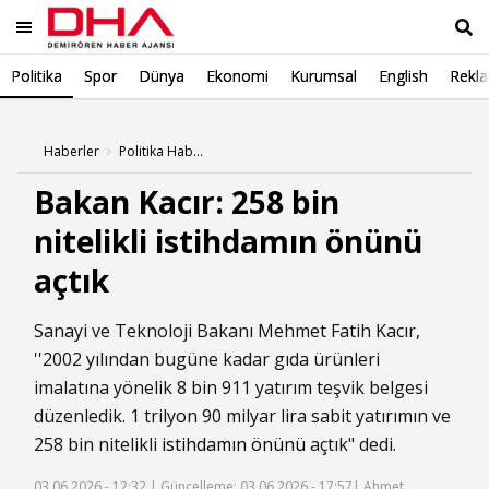
Politika
Spor
Dünya
Ekonomi
Kurumsal
English
Rekl
Ara
Haberler
Politika Haberleri
Bakan Kacır: 258 bin
nitelikli istihdamın önünü
açtık
Sanayi ve Teknoloji Bakanı Mehmet Fatih Kacır,
''2002 yılından bugüne kadar gıda ürünleri
imalatına yönelik 8 bin 911 yatırım teşvik belgesi
düzenledik. 1 trilyon 90 milyar lira sabit yatırımın ve
258 bin nitelikli
istihdamın
önünü
açtık" dedi.
03.06.2026 - 12:32 |
Güncelleme: 03.06.2026 - 17:57
| Ahmet