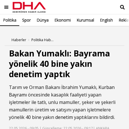
Politika
Spor
Dünya
Ekonomi
Kurumsal
English
Rekl
Ara
Haberler
Politika Haberleri
Bakan Yumaklı: Bayrama
yönelik 40 bine yakın
denetim yaptık
Tarım ve Orman Bakanı İbrahim Yumaklı,
Kurban
Bayramı
öncesinde kasaplık faaliyeti yapan
işletmeler ile tatlı, unlu mamuller, şeker ve şekerli
mamullerin üretim ve satışını yapan işletmelere
yönelik 40 bine yakın
denetim
yaptıklarını bildirdi.
22.05.2026 - 09:05 |
Güncelleme: 22.05.2026 - 09:17
| ANKARA,