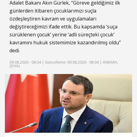
Adalet Bakanı Akın Gürlek, “Göreve geldiğimiz ilk
günlerden itibaren çocuklarımızı suçla
özdeşleştiren kavram ve uygulamaları
değiştireceğimizi ifade ettik. Bu kapsamda ‘suça
sürüklenen
çocuk
’ yerine ‘adli süreçteki çocuk’
kavramını hukuk sistemimize kazandırılmış oldu”
dedi.
09.08.2026 - 08:04 |
Güncelleme: 09.08.2026 - 08:04
| ANKARA,
(DHA)