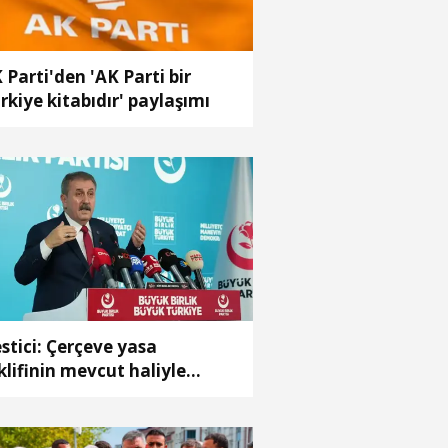
 Parti'den 'AK Parti bir
rkiye kitabıdır' paylaşımı
stici: Çerçeve yasa
klifinin mevcut haliyle
bulünü doğru bulmuyoruz