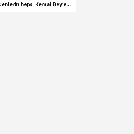
denlerin hepsi Kemal Bey’e
 vermemiş kişiler