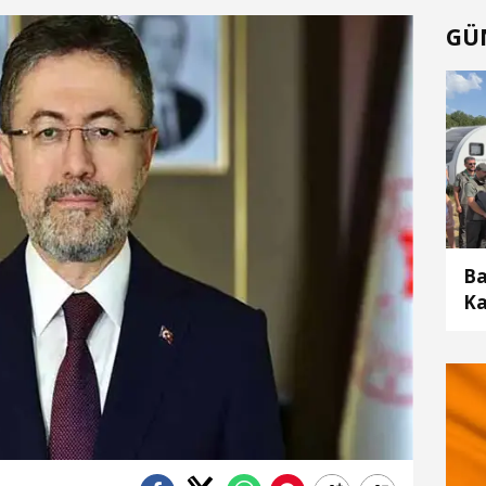
GÜ
Ba
Ka