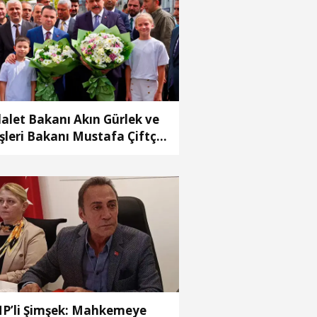
alet Bakanı Akın Gürlek ve
işleri Bakanı Mustafa Çiftçi
enyurt’ta
P’li Şimşek: Mahkemeye