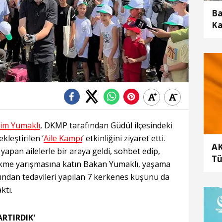
Ba
Ka
him Yumaklı
, DKMP tarafından Güdül ilçesindeki
leştirilen ‘
Aile Kampı
’ etkinliğini ziyaret etti.
AK
pan ailelerle bir araya geldi, sohbet edip,
Tü
 çekme yarışmasına katın Bakan Yumaklı, yaşama
ndan tedavileri yapılan 7 kerkenes kuşunu da
ktı.
ARTIRDIK'