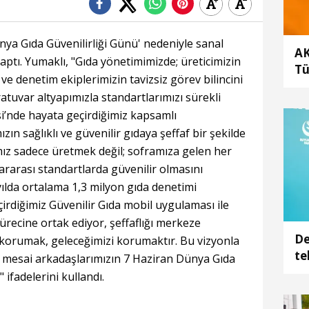
ya Gıda Güvenilirliği Günü' nedeniyle sanal
AK
tı. Yumaklı, "Gıda yönetimimizde; üreticimizin
Tü
i ve denetim ekiplerimizin tavizsiz görev bilincini
atuvar altyapımızla standartlarımızı sürekli
i’nde hayata geçirdiğimiz kapsamlı
ın sağlıklı ve güvenilir gıdaya şeffaf bir şekilde
ız sadece üretmek değil; soframıza gelen her
lararası standartlarda güvenilir olmasını
yılda ortalama 1,3 milyon gıda denetimi
irdiğimiz Güvenilir Gıda mobil uygulaması ile
ürecine ortak ediyor, şeffaflığı merkeze
De
ı korumak, geleceğimizi korumaktır. Bu vizyonla
te
ve mesai arkadaşlarımızın 7 Haziran Dünya Gıda
ka
 ifadelerini kullandı.