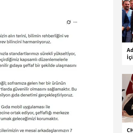
Ad
İç
Es
CH