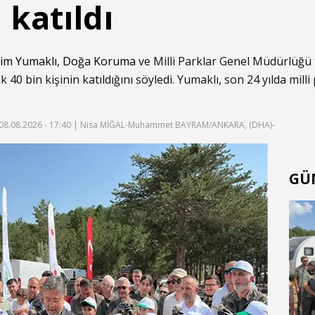
 katıldı
him Yumaklı
,
Doğa Koruma
ve Milli Parklar Genel Müdürlüğü 
ık 40 bin kişinin katıldığını söyledi. Yumaklı, son 24 yılda milli
08.08.2026 - 17:40
| Nisa MİĞAL-Muhammet BAYRAM/ANKARA, (DHA)-
GÜ