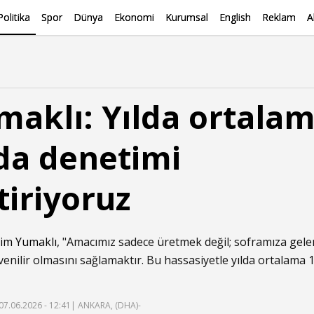
Politika
Spor
Dünya
Ekonomi
Kurumsal
English
Reklam
A
aklı: Yılda ortalam
da denetimi
tiriyoruz
him Yumaklı
, "Amacımız sadece üretmek değil; soframıza gelen
enilir olmasını sağlamaktır. Bu hassasiyetle yılda ortalama 
07.06.2026 - 12:41
| ANKARA, (DHA)-