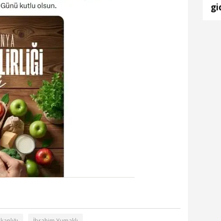
gi
oy
kanlığı
İbrahim Yumaklı