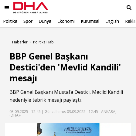
Politika
Spor
Dünya
Ekonomi
Kurumsal
English
Rekl
Ara
Haberler
Politika Haberleri
BBP Genel Başkanı
Destici'den 'Mevlid Kandili'
mesajı
BBP Genel Başkanı
Mustafa Destici
, Meclid Kandili
nedeniyle tebrik mesajı paylaştı.
03.09.2025 - 12:45 |
Güncelleme: 03.09.2025 - 12:45
| ANKARA,
(DHA)-