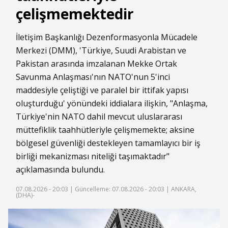
çelişmemektedir
İletişim Başkanlığı Dezenformasyonla Mücadele
Merkezi (DMM), 'Türkiye, Suudi Arabistan ve
Pakistan arasında imzalanan Mekke Ortak
Savunma Anlaşması'nın NATO'nun 5'inci
maddesiyle çeliştiği ve paralel bir ittifak yapısı
oluşturduğu' yönündeki iddialara ilişkin, "Anlaşma,
Türkiye'nin NATO dahil mevcut uluslararası
müttefiklik taahhütleriyle çelişmemekte; aksine
bölgesel güvenliği destekleyen tamamlayıcı bir iş
birliği mekanizması niteliği taşımaktadır"
açıklamasında bulundu.
07.08.2026 - 20:03 |
Güncelleme: 07.08.2026 - 20:03
| ANKARA,
(DHA)-