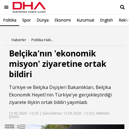
Politika
Spor
Dünya
Ekonomi
Kurumsal
English
Rekl
Ara
Haberler
Politika Haberleri
Belçika'nın 'ekonomik
misyon' ziyaretine ortak
bildiri
Türkiye ve Belçika Dışişleri Bakanlıkları, Belçika
Ekonomik Heyeti'nin Türkiye'ye gerçekleştirdiği
ziyarete ilişkin ortak bildiri yayımladı.
13.05.2026 - 12:33 |
Güncelleme: 13.05.2026 - 12:33
| ANKARA,
(DHA)-