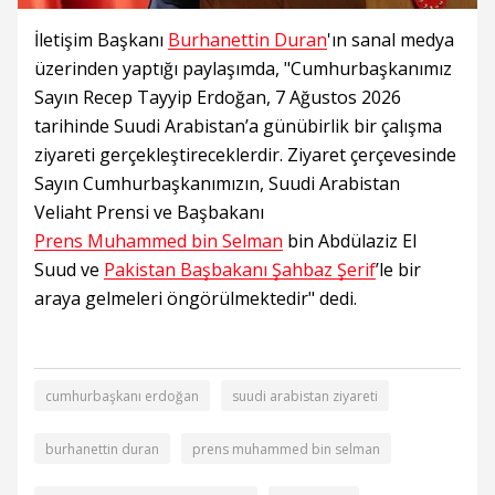
İletişim Başkanı
Burhanettin Duran
'ın sanal medya
üzerinden yaptığı paylaşımda, "Cumhurbaşkanımız
Sayın Recep Tayyip Erdoğan, 7 Ağustos 2026
tarihinde Suudi Arabistan’a günübirlik bir çalışma
ziyareti gerçekleştireceklerdir. Ziyaret çerçevesinde
Sayın Cumhurbaşkanımızın, Suudi Arabistan
Veliaht Prensi ve Başbakanı
Prens Muhammed bin Selman
bin Abdülaziz El
Suud ve
Pakistan Başbakanı Şahbaz Şerif
’le bir
araya gelmeleri öngörülmektedir" dedi.
cumhurbaşkanı erdoğan
suudi arabistan ziyareti
burhanettin duran
prens muhammed bin selman