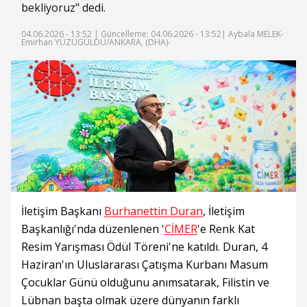
bekliyoruz" dedi.
04.06.2026 - 13:52 |
Güncelleme: 04.06.2026 - 13:52
| Aybala MELEK-
Emirhan YÜZÜGÜLDÜ/ANKARA, (DHA)-
İletişim Başkanı
Burhanettin Duran
, İletişim
Başkanlığı'nda düzenlenen '
CİMER
'e Renk Kat
Resim Yarışması Ödül Töreni'ne katıldı. Duran, 4
Haziran'ın Uluslararası Çatışma Kurbanı Masum
Çocuklar Günü olduğunu anımsatarak, Filistin ve
Lübnan başta olmak üzere dünyanın farklı