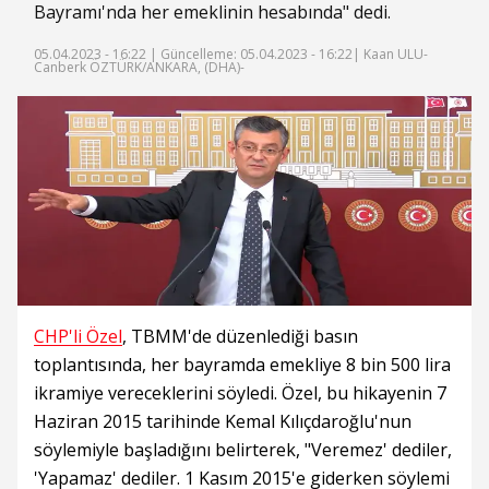
Bayramı'nda her emeklinin hesabında" dedi.
05.04.2023 - 16:22 |
Güncelleme: 05.04.2023 - 16:22
| Kaan ULU-
Canberk ÖZTÜRK/ANKARA, (DHA)-
CHP'li Özel
, TBMM'de düzenlediği basın
toplantısında, her bayramda emekliye 8 bin 500 lira
ikramiye vereceklerini söyledi. Özel, bu hikayenin 7
Haziran 2015 tarihinde Kemal Kılıçdaroğlu'nun
söylemiyle başladığını belirterek, "Veremez' dediler,
'Yapamaz' dediler. 1 Kasım 2015'e giderken söylemi