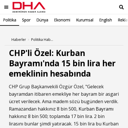
Politika
Spor
Dünya
Ekonomi
Kurumsal
English
Rekl
Ara
Haberler
Politika Haberleri
CHP'li Özel: Kurban
Bayramı'nda 15 bin lira her
emeklinin hesabında
CHP Grup Başkanvekili Özgür Özel, "Gelecek
bayramdan itibaren emekliye her bayram bir asgari
ücret verilecek. Ama madem sözü bugünden verdik.
Ramazandan hakkınız 8 bin 500,
Kurban Bayramı
hakkınız 8 bin 500; toplamda 17 bin lira. 2 bin
lirasını bunlar şimdi yatıracak. 15 bin lira bu Kurban