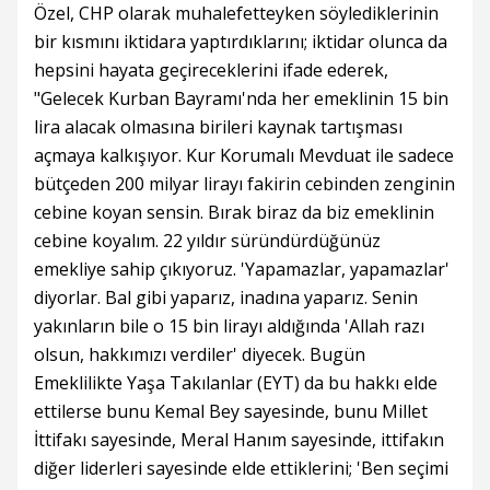
Özel, CHP olarak muhalefetteyken söylediklerinin
bir kısmını iktidara yaptırdıklarını; iktidar olunca da
hepsini hayata geçireceklerini ifade ederek,
"Gelecek Kurban Bayramı'nda her emeklinin 15 bin
lira alacak olmasına birileri kaynak tartışması
açmaya kalkışıyor. Kur Korumalı Mevduat ile sadece
bütçeden 200 milyar lirayı fakirin cebinden zenginin
cebine koyan sensin. Bırak biraz da biz emeklinin
cebine koyalım. 22 yıldır süründürdüğünüz
emekliye sahip çıkıyoruz. 'Yapamazlar, yapamazlar'
diyorlar. Bal gibi yaparız, inadına yaparız. Senin
yakınların bile o 15 bin lirayı aldığında 'Allah razı
olsun, hakkımızı verdiler' diyecek. Bugün
Emeklilikte Yaşa Takılanlar (EYT) da bu hakkı elde
ettilerse bunu Kemal Bey sayesinde, bunu Millet
İttifakı sayesinde, Meral Hanım sayesinde, ittifakın
diğer liderleri sayesinde elde ettiklerini; 'Ben seçimi