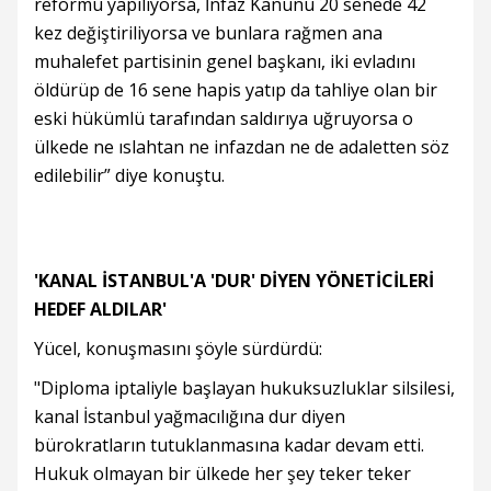
reformu yapılıyorsa, İnfaz Kanunu 20 senede 42
kez değiştiriliyorsa ve bunlara rağmen ana
muhalefet partisinin genel başkanı, iki evladını
öldürüp de 16 sene hapis yatıp da tahliye olan bir
eski hükümlü tarafından saldırıya uğruyorsa o
ülkede ne ıslahtan ne infazdan ne de adaletten söz
edilebilir” diye konuştu.
'KANAL İSTANBUL'A 'DUR' DİYEN YÖNETİCİLERİ
HEDEF ALDILAR'
Yücel, konuşmasını şöyle sürdürdü:
"Diploma iptaliyle başlayan hukuksuzluklar silsilesi,
kanal İstanbul yağmacılığına dur diyen
bürokratların tutuklanmasına kadar devam etti.
Hukuk olmayan bir ülkede her şey teker teker