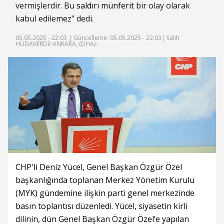
vermişlerdir. Bu
saldırı
münferit
bir olay olarak
kabul edilemez" dedi.
05.05.2025 - 22:03 |
Güncelleme: 05.05.2025 - 22:03
| Salih
HÜDAVERDİ/ ANKARA, (DHA)-
CHP'li Deniz Yücel, Genel Başkan Özgür Özel
başkanlığında toplanan Merkez Yönetim Kurulu
(MYK) gündemine ilişkin parti genel merkezinde
basın toplantısı düzenledi. Yücel, siyasetin kirli
dilinin, dün Genel Başkan Özgür Özel’e yapılan