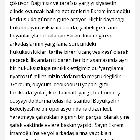
çöküyor. Bağımsız ve tarafsız yargıyı siyasetin
elinde oyuncak haline getirenlerin Ekrem İmamoğlu
korkusu da günden güne artıyor. Hiçbir dayanağı
bulunmayan asılsız iddialarla, şaibeli gizli tanık
beyanlarıyla tutuklanan Ekrem İmamoğlu ve
arkadaşlarının yargılama sürecindeki
hukuksuzluklar, tarihe birer 'utanç vesikası' olarak
geçecek. İlk andan itibaren her bir aşamasında ayrı
bir hukuksuzluğa tanıklık ettiğimiz bu 'yargılama
tiyatrosu' milletimizin vicdanında meşru değildir.
'Gördüm, duydum' dedikodusu yapan 'gizli
tanıklarla' yola çıkan talimatlı yargı, bu bomboş
dosyayı doldurma telaşı ile İstanbul Büyükşehir
Belediyesi’ne bir operasyon daha düzenledi.
Yaratmaya çalıştıkları algının bir parçası olarak yine
şafak vaktinde evlere baskın yapıldı. Sayın Ekrem
İmamoğlu’na ve yol arkadaşlarına yaptıkları