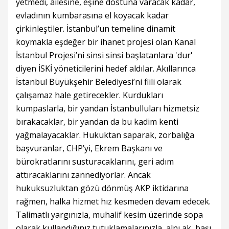
yetmedi, ailesine, eşine dostuna varacak kadar,
evladının kumbarasına el koyacak kadar
çirkinleştiler. İstanbul’un temeline dinamit
koymakla eşdeğer bir ihanet projesi olan Kanal
İstanbul Projesi’ni sinsi sinsi başlatanlara 'dur'
diyen İSKİ yöneticilerini hedef aldılar. Akıllarınca
İstanbul Büyükşehir Belediyesi’ni fiili olarak
çalışamaz hale getirecekler. Kurdukları
kumpaslarla, bir yandan İstanbulluları hizmetsiz
bırakacaklar, bir yandan da bu kadim kenti
yağmalayacaklar. Hukuktan saparak, zorbalığa
başvuranlar, CHP’yi, Ekrem Başkanı ve
bürokratlarını susturacaklarını, geri adım
attıracaklarını zannediyorlar. Ancak
hukuksuzluktan gözü dönmüş AKP iktidarına
rağmen, halka hizmet hız kesmeden devam edecek.
Talimatlı yargınızla, muhalif kesim üzerinde sopa
olarak kullandığınız tutuklamalarınızla, alnı ak, başı