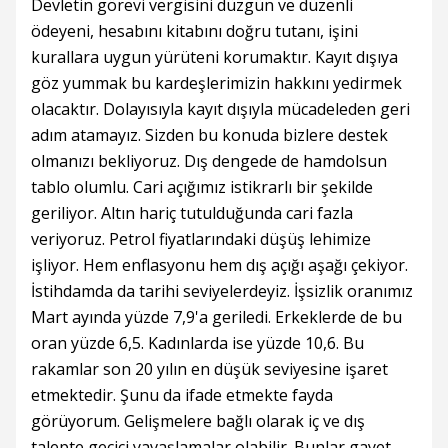
Devletin görevi vergisini düzgün ve düzenli
ödeyeni, hesabını kitabını doğru tutanı, işini
kurallara uygun yürüteni korumaktır. Kayıt dışıya
göz yummak bu kardeşlerimizin hakkını yedirmek
olacaktır. Dolayısıyla kayıt dışıyla mücadeleden geri
adım atamayız. Sizden bu konuda bizlere destek
olmanızı bekliyoruz. Dış dengede de hamdolsun
tablo olumlu. Cari açığımız istikrarlı bir şekilde
geriliyor. Altın hariç tutulduğunda cari fazla
veriyoruz. Petrol fiyatlarındaki düşüş lehimize
işliyor. Hem enflasyonu hem dış açığı aşağı çekiyor.
İstihdamda da tarihi seviyelerdeyiz. İşsizlik oranımız
Mart ayında yüzde 7,9'a geriledi. Erkeklerde de bu
oran yüzde 6,5. Kadınlarda ise yüzde 10,6. Bu
rakamlar son 20 yılın en düşük seviyesine işaret
etmektedir. Şunu da ifade etmekte fayda
görüyorum. Gelişmelere bağlı olarak iç ve dış
talepte geçici yavaşlamalar olabilir. Bunlar gayet