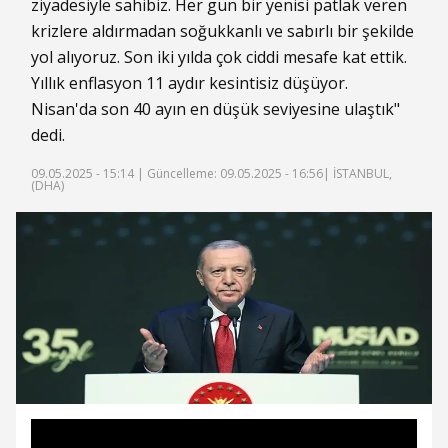
ziyadesiyle sahibiz. Her gün bir yenisi patlak veren
krizlere aldırmadan soğukkanlı ve sabırlı bir şekilde
yol alıyoruz. Son iki yılda çok ciddi mesafe kat ettik.
Yıllık enflasyon 11 aydır kesintisiz düşüyor.
Nisan'da son 40 ayın en düşük seviyesine ulaştık"
dedi.
09.05.2025 - 15:14 |
Güncelleme: 09.05.2025 - 16:56
| İSTANBUL,
(DHA)