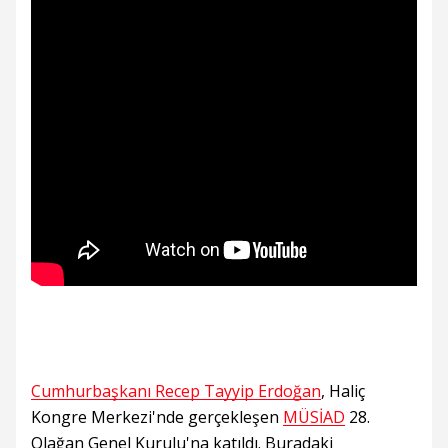
Cumhurbaşkanı Recep Tayyip Erdoğan
, Haliç
Kongre Merkezi'nde gerçekleşen
MÜSİAD
28.
Olağan Genel Kurulu'na katıldı. Buradaki