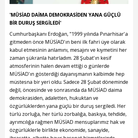
'MÜSİAD DAİMA DEMOKRASİDEN YANA GÜÇLÜ
BİR DURUŞ SERGİLEDİ'
Cumhurbaşkanı Erdoğan, "1999 yılında Pınarhisar'a
gitmeden önce MÜSİAD'ın beni ilk fahri üye olarak
kabul etmesinin anlamını, mesajını ve kıymetini her
zaman şükranla hatırladım. 28 Şubat'ın kesif
atmosferinin halen devam ettiği o günlerde
MÜSİAD'ın gösterdiği dayanışmanın kalbimde hep
müstesna bir yeri oldu. Sadece 28 Şubat döneminde
değil, öncesinde ve sonrasında da MÜSİAD daima
demokrasiden, adaletten, hukuktan ve
özgürlüklerden yana güçlü bir duruş sergiledi. Her
türlü zorluğa, her türlü zorbalığa, baskıya, tehdide,
ayrımcılığa rağmen MÜSİAD mensuplarımız hak ve
özgürlüklerle birlikte ekonomide, sanayide,
ihracatta, elbette hayır hasenat hizmetlerinde