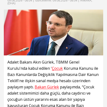
09.08.2026 - 08:04 |
Güncelleme: 09.08.2026 - 08:04
| ANKARA,
(DHA)
Adalet Bakanı Akın Gürlek, TBMM Genel
Kurulu'nda kabul edilen '
Çocuk
Koruma Kanunu ile
Bazı Kanunlarda Değişiklik Yapılmasına Dair Kanun
Teklifi'ne ilişkin sanal medya hesabı üzerinden
paylaşım yaptı.
Bakan Gürlek
paylaşımda, “Çocuk
adalet sistemimizi daha güçlü, daha caydırıcı ve
çocuğun üstün yararını esas alan bir yapıya
kavuşturan Çocuk Koruma Kanunu ile Bazı