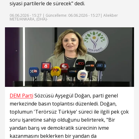
siyasi partilerle de sürecek" dedi.
06.06.2026 - 15:27 |
Güncelleme: 06.06.2026 - 15:27
| Aliekber
METE/ANKARA, (DHA)-
DEM Parti
Sözcüsü Ayşegül Doğan, parti genel
merkezinde basın toplantısı düzenledi. Doğan,
toplumun 'Terörsüz Türkiye' süreci ile ilgili pek çok
soru işaretine sahip olduğunu belirterek, "Bir
yandan barış ve demokratik sürecinin ivme
kazanmasını beklerken bir yandan da