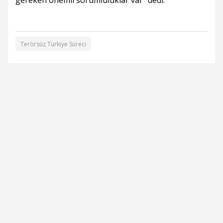
gereken önemli sorumluluklar var" dedi.
Terörsüz Türkiye Süreci