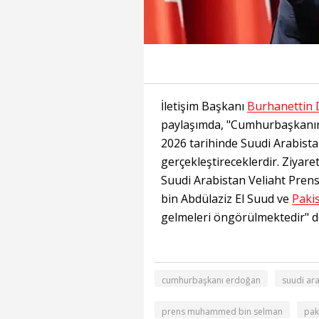
İletişim Başkanı
Burhanettin
paylaşımda, "Cumhurbaşkanım
2026 tarihinde Suudi Arabistan
gerçekleştireceklerdir. Ziyar
Suudi Arabistan Veliaht Pren
bin Abdülaziz El Suud ve
Paki
gelmeleri öngörülmektedir" d
cumhurbaşkanı erdoğan
suudi ara
prens muhammed bin selman
pak