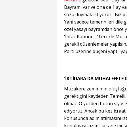
Bayramı var ve ona da 1 ay va
sözü duymak istiyoruz; 'Biz b
Yani sadece temennileri dile 
özel yasayı bayramdan önce 
'İnfaz Kanunu', 'Terörle Müc
gerekli düzenlemeler yapılsın
Parti üzerine düşeni yaptı, y
'İKTİDARA DA MUHALEFETE
Müzakere zemininin oluştuğun
gerektiğini kaydeden Temelli,
olmaz. O yüzden bütün siyase
ediyoruz. Ancak bu kez icraat i
konusunda adım atılmasını ist
konulması lazım. İki tane mese