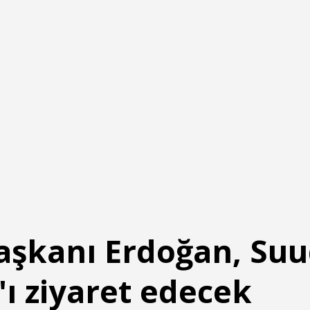
şkanı Erdoğan, Suu
'ı ziyaret edecek