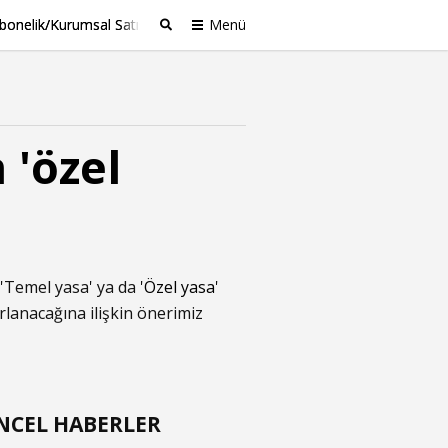
bonelik/Kurumsal Satış
Menü
Ara
 'özel
'Temel yasa' ya da '
Özel yasa
'
ırlanacağına ilişkin önerimiz
NCEL HABERLER