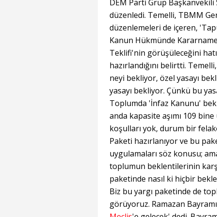
DEM Parti Grup Başkanvekili 
düzenledi. Temelli, TBMM Gene
düzenlemeleri de içeren, 'Tap
Kanun Hükmünde Kararnamede
Teklifi'nin görüşüleceğini hatı
hazırlandığını belirtti. Temelli
neyi bekliyor, özel yasayı bekl
yasayı bekliyor. Çünkü bu yasa
Toplumda 'İnfaz Kanunu' bekl
anda kapasite aşımı 109 bine u
koşulları yok, durum bir fela
Paketi hazırlanıyor ve bu pak
uygulamaları söz konusu; ama
toplumun beklentilerinin karşı
paketinde nasıl ki hiçbir bek
Biz bu yargı paketinde de top
görüyoruz. Ramazan Bayramı’
Meclis
'e gelecek' dedi. Bayra