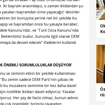
r. İki bayram arasındayız, o zaman iktidardan şu
u yasaları bayramdan önce yapacağız' desinler.
getiren bir konuşma yerine net bir şekilde bu
yapıp ve bayramdan önce bu yasayla beraber,
Ok
adele Kanunu'nda', ve 'Türk Ceza Kanunu'nda
Ko
. Beklentimiz budur, bununla ilgili olarak DEM
ra
apmaya da devam edecek" ifadelerini kullandı.
al
 DE ÖNEMLİ SORUMLULUKLAR DÜŞÜYOR'
u ve zeminin etkin bir şekilde kullanılması
 "Bu zemin sadece DEM Parti'nin çabası ile
ti bu müzakere zeminine bir kez daha davet
Öz
çin özellikle iktidarı davet ediyoruz. Yasalar
rü
iyoruz. Her şey de facto olmaz, bunun adının
le çok önemlidir; birincisi siyaseten