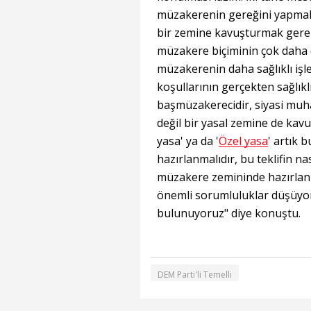
müzakerenin gereğini yapmak
bir zemine kavuşturmak gerek
müzakere biçiminin çok daha 
müzakerenin daha sağlıklı işl
koşullarının gerçekten sağlıkl
başmüzakerecidir, siyasi muha
değil bir yasal zemine de kavu
yasa' ya da '
Özel yasa
' artık 
hazırlanmalıdır, bu teklifin nas
müzakere zemininde hazırlanm
önemli sorumluluklar düşüyor
bulunuyoruz" diye konuştu.
DEM Parti'li Temelli