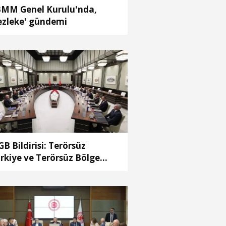
MM Genel Kurulu'nda,
ezleke' gündemi
B Bildirisi: Terörsüz
rkiye ve Terörsüz Bölge
deflerine ulaşma yolunda
ydedilen ilerlemeler ele
ındı