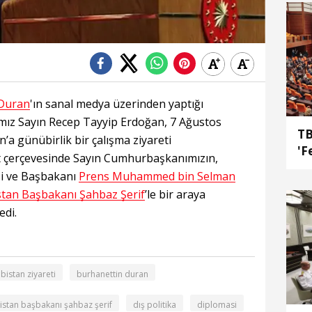
 Duran
'ın sanal medya üzerinden yaptığı
ız Sayın Recep Tayyip Erdoğan, 7 Ağustos
TB
’a günübirlik bir çalışma ziyareti
'F
et çerçevesinde Sayın Cumhurbaşkanımızın,
si ve Başbakanı
Prens Muhammed bin Selman
stan Başbakanı Şahbaz Şerif
’le bir araya
edi.
bistan ziyareti
burhanettin duran
istan başbakanı şahbaz şerif
dış politika
diplomasi