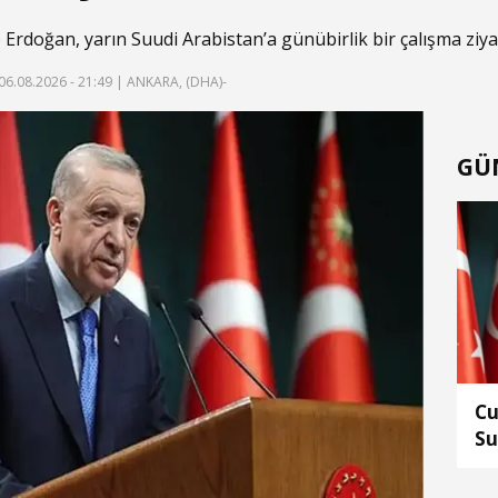
doğan, yarın Suudi Arabistan’a günübirlik bir çalışma ziyar
06.08.2026 - 21:49
| ANKARA, (DHA)-
GÜ
Cu
Su
ed