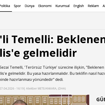
Politika
Spor
Dünya
Ekonomi
Kurumsal
English
Reklam
A
li Temelli: Beklenen
is'e gelmelidir
ezai Temelli, 'Terörsüz Türkiye' sürecine ilişkin, "Beklenen 
lis
'e gelmelidir. Bu yasa hazırlanmalıdır. Bu teklifin nasıl haz
ninde hazırlanması yönündedir" dedi.
27.04.2026 - 16:19
| Aliekber METE/ANKARA, (DHA)
GÜ