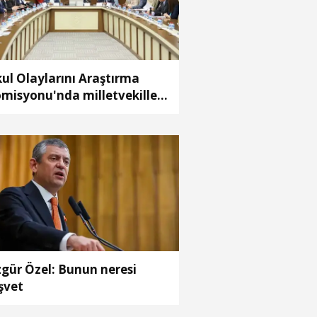
ul Olaylarını Araştırma
misyonu'nda milletvekilleri
pora ilişkin önerileri ele
ındı
gür Özel: Bunun neresi
şvet