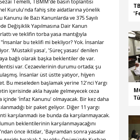
Sezai Temelli, TBMM'de basın toplantısı
TB
l Kurulu'nda fahiş site aidatlarına yönelik
'F
u Kanunu ile Bazı Kanunlarda ve 375 Sayılı
 Değişiklik Yapılmasına Dair Kanun
rlattı ve teklifin torba yasa mantığıyla
, "İnsanlar bu teklifi mi bekliyor? Yok. İnsanlar
iyor. 'Müstakil yasa', 'Süreç yasası' denilen
ya bağlı olarak başka beklentiler de var.
entisi var. Cezaevlerinin durumu ortada; şu
laşmış. İnsanlar üst üstte yatıyor, hijyen
ket. Bu meseleden başlamak yerine 12'nci Yargı
MG
etin içerisinde akla hayale gelmeyecek ceza
Tü
 içinde 'İnfaz Kanunu' olmayacak. Bir kez daha
he
lanmadığı bir paket geliyor. Diğer 11 yargı
ka
lenti karşılanmadı ise bunda da karşılanmayacak.
al
lumun beklentilerinin karşılanmayacağını
ndan önce iktidar, 'Bayramdan sonra yasalar
mı geride bırakalı 1 ay oldu. Önümüzde Kurban