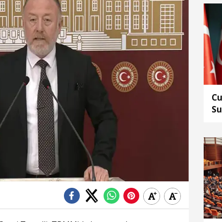
Cu
Su
ed