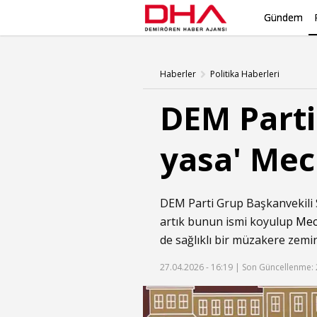
Gündem
Haberler
Politika Haberleri
DEM Parti'
yasa' Mecl
DEM Parti Grup Başkanvekili S
artık bunun ismi koyulup
Mec
de sağlıklı bir müzakere zemi
27.04.2026 - 16:19 |
Son Güncellenme: 