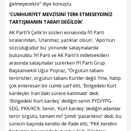
gelmeyecektir" diye konuştu.
'CUMHURİYET MEVZİSİNİ TERK ETMESEYDİNİZ
TARTIŞMANIN TARAFI DEĞİLDİK'
AK Parti'li Çelik'in sözleri esnasında İYİ Parti
sıralarından, 'Utanmaz, yazıklar olsun', 'Apo'nun
sözcülüğüdür bu' yönünde sataşmalarda
bulunuldu. İYİ Parti ve AK Parti'li milletvekilleri
arasında sataşmalar sürerken İYİ Parti Grup
Başkanvekili Uğur Poyraz, "Örgütün tabanı
teröristler, örgütün tabanı Kürtler değil. Yine, hatip
çok enteresan bir cümle sarf etti, 'Bölgedeki Kürt
kardeşler İran'daki sürece katılmadı' dedi.
'Bölgedeki Kürt kardeş' dediğin senin PYD/YPG-
SDG, PKK/KCK. Senin, 'Kürt kardeş' dediğin adamlar
terör örgütü, tamam mı? Şimdi 'pazarlıksız' dedi, bu
sürecin başında kendisi de ifade etti, 'PKK kendini