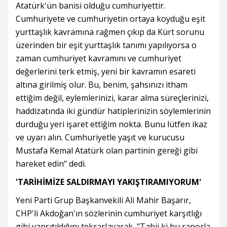
Atatürk'ün banisi olduğu cumhuriyettir.
Cumhuriyete ve cumhuriyetin ortaya koyduğu eşit
yurttaşlık kavramına rağmen çıkıp da Kürt sorunu
üzerinden bir eşit yurttaşlık tanımı yapılıyorsa o
zaman cumhuriyet kavramını ve cumhuriyet
değerlerini terk etmiş, yeni bir kavramın esareti
altına girilmiş olur. Bu, benim, şahsınızı itham
ettiğim değil, eylemlerinizi, karar alma süreçlerinizi,
haddizatında iki gündür hatiplerinizin söylemlerinin
durduğu yeri işaret ettiğim nokta. Bunu lütfen ikaz
ve uyarı alın. Cumhuriyetle yaşıt ve kurucusu
Mustafa Kemal Atatürk olan partinin gereği gibi
hareket edin" dedi.
'TARİHİMİZE SALDIRMAYI YAKIŞTIRAMIYORUM'
Yeni Parti Grup Başkanvekili Ali Mahir Başarır,
CHP'li Akdoğan'ın sözlerinin cumhuriyet karşıtlığı
gibi yansıtıldığını tekrarlayarak, "Tabii ki bu raporla