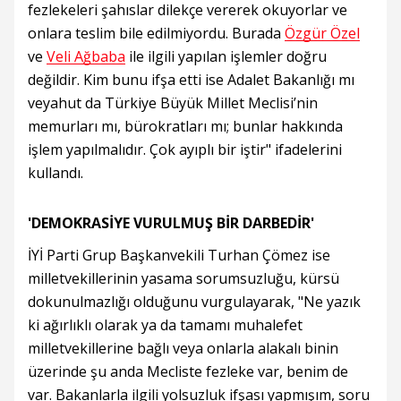
fezlekeleri şahıslar dilekçe vererek okuyorlar ve
onlara teslim bile edilmiyordu. Burada
Özgür Özel
ve
Veli Ağbaba
ile ilgili yapılan işlemler doğru
değildir. Kim bunu ifşa etti ise Adalet Bakanlığı mı
veyahut da Türkiye Büyük Millet Meclisi’nin
memurları mı, bürokratları mı; bunlar hakkında
işlem yapılmalıdır. Çok ayıplı bir iştir" ifadelerini
kullandı.
'DEMOKRASİYE VURULMUŞ BİR DARBEDİR'
İYİ Parti Grup Başkanvekili Turhan Çömez ise
milletvekillerinin yasama sorumsuzluğu, kürsü
dokunulmazlığı olduğunu vurgulayarak, "Ne yazık
ki ağırlıklı olarak ya da tamamı muhalefet
milletvekillerine bağlı veya onlarla alakalı binin
üzerinde şu anda Mecliste fezleke var, benim de
var. Bakanlarla ilgili yolsuzluk ifşası yapmışım, soru