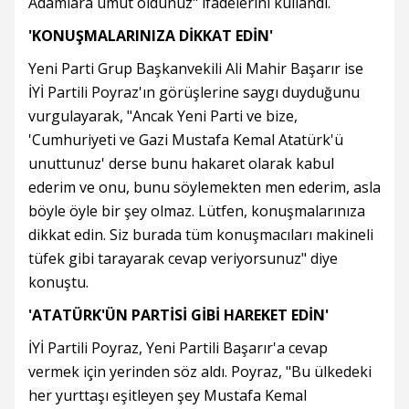
Adamlara umut oldunuz" ifadelerini kullandı.
'KONUŞMALARINIZA DİKKAT EDİN'
Yeni Parti Grup Başkanvekili Ali Mahir Başarır ise
İYİ Partili Poyraz'ın görüşlerine saygı duyduğunu
vurgulayarak, "Ancak Yeni Parti ve bize,
'Cumhuriyeti ve Gazi Mustafa Kemal Atatürk'ü
unuttunuz' derse bunu hakaret olarak kabul
ederim ve onu, bunu söylemekten men ederim, asla
böyle öyle bir şey olmaz. Lütfen, konuşmalarınıza
dikkat edin. Siz burada tüm konuşmacıları makineli
tüfek gibi tarayarak cevap veriyorsunuz" diye
konuştu.
'ATATÜRK'ÜN PARTİSİ GİBİ HAREKET EDİN'
İYİ Partili Poyraz, Yeni Partili Başarır'a cevap
vermek için yerinden söz aldı. Poyraz, "Bu ülkedeki
her yurttaşı eşitleyen şey Mustafa Kemal