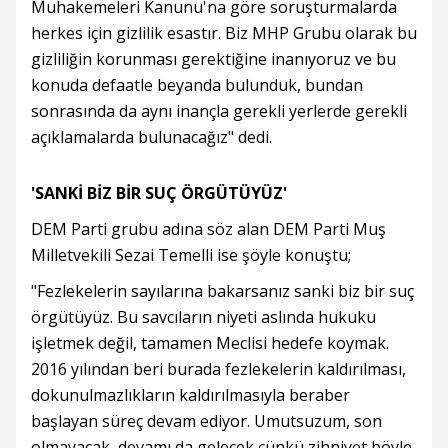
Muhakemeleri Kanunu'na göre soruşturmalarda
herkes için gizlilik esastır. Biz MHP Grubu olarak bu
gizliliğin korunması gerektiğine inanıyoruz ve bu
konuda defaatle beyanda bulunduk, bundan
sonrasında da aynı inançla gerekli yerlerde gerekli
açıklamalarda bulunacağız" dedi.
'SANKİ BİZ BİR SUÇ ÖRGÜTÜYÜZ'
DEM Parti grubu adına söz alan DEM Parti Muş
Milletvekili Sezai Temelli ise şöyle konuştu;
"Fezlekelerin sayılarına bakarsanız sanki biz bir suç
örgütüyüz. Bu savcıların niyeti aslında hukuku
işletmek değil, tamamen Meclisi hedefe koymak.
2016 yılından beri burada fezlekelerin kaldırılması,
dokunulmazlıkların kaldırılmasıyla beraber
başlayan süreç devam ediyor. Umutsuzum, son
olmayacak, devamı da gelecek çünkü zihniyet böyle.