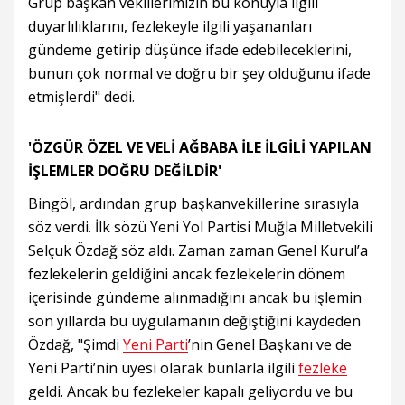
Grup başkan vekillerimizin bu konuyla ilgili
duyarlılıklarını, fezlekeyle ilgili yaşananları
gündeme getirip düşünce ifade edebileceklerini,
bunun çok normal ve doğru bir şey olduğunu ifade
etmişlerdi" dedi.
'ÖZGÜR ÖZEL VE VELİ AĞBABA İLE İLGİLİ YAPILAN
İŞLEMLER DOĞRU DEĞİLDİR'
Bingöl, ardından grup başkanvekillerine sırasıyla
söz verdi. İlk sözü Yeni Yol Partisi Muğla Milletvekili
Selçuk Özdağ söz aldı. Zaman zaman Genel Kurul’a
fezlekelerin geldiğini ancak fezlekelerin dönem
içerisinde gündeme alınmadığını ancak bu işlemin
son yıllarda bu uygulamanın değiştiğini kaydeden
Özdağ, "Şimdi
Yeni Parti
’nin Genel Başkanı ve de
Yeni Parti’nin üyesi olarak bunlarla ilgili
fezleke
geldi. Ancak bu fezlekeler kapalı geliyordu ve bu