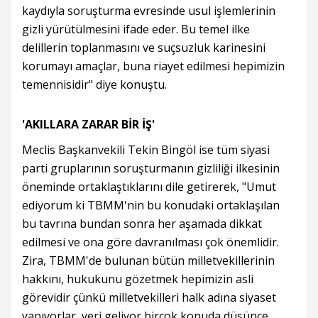
kaydıyla soruşturma evresinde usul işlemlerinin
gizli yürütülmesini ifade eder. Bu temel ilke
delillerin toplanmasını ve suçsuzluk karinesini
korumayı amaçlar, buna riayet edilmesi hepimizin
temennisidir" diye konuştu.
'AKILLARA ZARAR BİR İŞ'
Meclis Başkanvekili Tekin Bingöl ise tüm siyasi
parti gruplarının soruşturmanın gizliliği ilkesinin
öneminde ortaklaştıklarını dile getirerek, "Umut
ediyorum ki TBMM'nin bu konudaki ortaklaşılan
bu tavrına bundan sonra her aşamada dikkat
edilmesi ve ona göre davranılması çok önemlidir.
Zira, TBMM'de bulunan bütün milletvekillerinin
hakkını, hukukunu gözetmek hepimizin asli
görevidir çünkü milletvekilleri halk adına siyaset
yapıyorlar, yeri geliyor birçok konuda düşünce