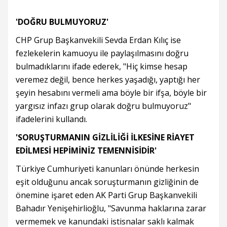
'DOĞRU BULMUYORUZ'
CHP Grup Başkanvekili Sevda Erdan Kılıç ise
fezlekelerin kamuoyu ile paylaşılmasını doğru
bulmadıklarını ifade ederek, "Hiç kimse hesap
veremez değil, bence herkes yaşadığı, yaptığı her
şeyin hesabını vermeli ama böyle bir ifşa, böyle bir
yargısız infazı grup olarak doğru bulmuyoruz"
ifadelerini kullandı.
'SORUŞTURMANIN GİZLİLİĞİ İLKESİNE RİAYET
EDİLMESİ HEPİMİNİZ TEMENNİSİDİR'
Türkiye Cumhuriyeti kanunları önünde herkesin
eşit olduğunu ancak soruşturmanın gizliğinin de
önemine işaret eden AK Parti Grup Başkanvekili
Bahadır Yenişehirlioğlu, "Savunma haklarına zarar
vermemek ve kanundaki istisnalar saklı kalmak