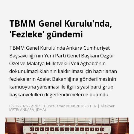
TBMM Genel Kurulu'nda,
'Fezleke' gündemi
TBMM
Genel Kurulu'nda Ankara
Cumhuriyet
Başsavcılığı'nın
Yeni Parti
Genel Başkanı
Özgür
Özel
ve Malatya Milletvekili
Veli Ağbaba
'nın
dokunulmazlıklarının kaldırılması için hazırlanan
fezlekelerin Adalet Bakanlığına gönderilmesinin
kamuoyuna yansıması ile ilgili siyasi parti grup
başkanvekilleri değerlendirmelerde bulundu.
06.08.2026 - 21:07 |
Güncelleme: 06.08.2026 - 21:07
| Aliekber
METE/ ANKARA, (DHA)