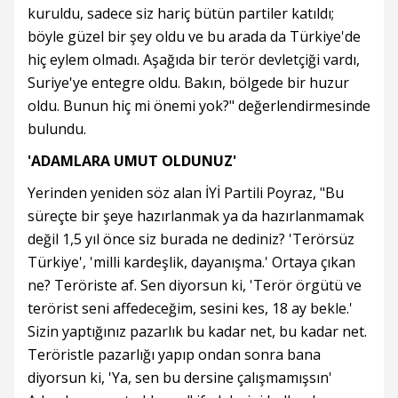
kuruldu, sadece siz hariç bütün partiler katıldı;
böyle güzel bir şey oldu ve bu arada da Türkiye'de
hiç eylem olmadı. Aşağıda bir terör devletçiği vardı,
Suriye'ye entegre oldu. Bakın, bölgede bir huzur
oldu. Bunun hiç mi önemi yok?" değerlendirmesinde
bulundu.
'ADAMLARA UMUT OLDUNUZ'
Yerinden yeniden söz alan İYİ Partili Poyraz, "Bu
süreçte bir şeye hazırlanmak ya da hazırlanmamak
değil 1,5 yıl önce siz burada ne dediniz? 'Terörsüz
Türkiye', 'milli kardeşlik, dayanışma.' Ortaya çıkan
ne? Teröriste af. Sen diyorsun ki, 'Terör örgütü ve
terörist seni affedeceğim, sesini kes, 18 ay bekle.'
Sizin yaptığınız pazarlık bu kadar net, bu kadar net.
Teröristle pazarlığı yapıp ondan sonra bana
diyorsun ki, 'Ya, sen bu dersine çalışmamışsın'