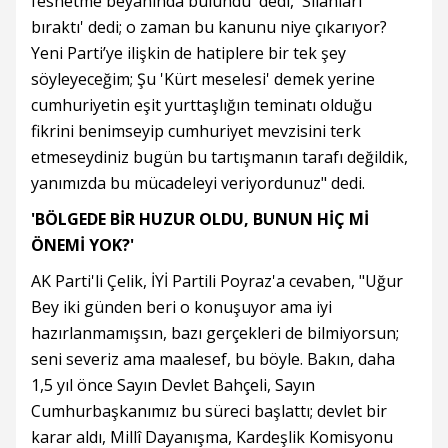
feshetme beyanında bulundu' dedi, 'Silahları
bıraktı' dedi; o zaman bu kanunu niye çıkarıyor?
Yeni Parti’ye ilişkin de hatiplere bir tek şey
söyleyeceğim; Şu 'Kürt meselesi' demek yerine
cumhuriyetin eşit yurttaşlığın teminatı olduğu
fikrini benimseyip cumhuriyet mevzisini terk
etmeseydiniz bugün bu tartışmanın tarafı değildik,
yanımızda bu mücadeleyi veriyordunuz" dedi.
'BÖLGEDE BİR HUZUR OLDU, BUNUN HİÇ Mİ
ÖNEMİ YOK?'
AK Parti'li Çelik, İYİ Partili Poyraz'a cevaben, "Uğur
Bey iki günden beri o konuşuyor ama iyi
hazırlanmamışsın, bazı gerçekleri de bilmiyorsun;
seni severiz ama maalesef, bu böyle. Bakın, daha
1,5 yıl önce Sayın Devlet Bahçeli, Sayın
Cumhurbaşkanımız bu süreci başlattı; devlet bir
karar aldı, Millî Dayanışma, Kardeşlik Komisyonu