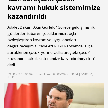
kavramı hukuk sistemimize
kazandırıldı
Adalet Bakanı Akın Gürlek, “Göreve geldiğimiz ilk
günlerden itibaren çocuklarımızı suçla
özdeşleştiren kavram ve uygulamaları
değiştireceğimizi ifade ettik. Bu kapsamda ‘suça
sürüklenen
çocuk
’ yerine ‘adli süreçteki çocuk’
kavramını hukuk sistemimize kazandırılmış oldu”
dedi.
09.08.2026 - 08:04 |
Güncelleme: 09.08.2026 - 08:04
| ANKARA,
(DHA)