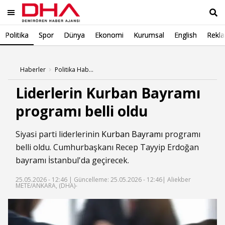
Politika
Spor
Dünya
Ekonomi
Kurumsal
English
Rekl
Ara
Haberler
Politika Haberleri
Liderlerin Kurban Bayramı
programı belli oldu
Siyasi parti liderlerinin
Kurban Bayramı
programı
belli oldu. Cumhurbaşkanı Recep Tayyip Erdoğan
bayramı İstanbul'da geçirecek.
25.05.2026 - 12:46 |
Güncelleme: 25.05.2026 - 12:46
| Aliekber
METE/ANKARA, (DHA)-