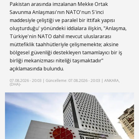
Pakistan arasında imzalanan Mekke Ortak
Savunma Anlaşması'nın NATO'nun 5'inci
maddesiyle çeliştiği ve paralel bir ittifak yapısı
oluşturduğu' yönündeki iddialara ilişkin, "Anlaşma,
Türkiye'nin NATO dahil mevcut uluslararası
müttefiklik taahhütleriyle çelişmemekte; aksine
bölgesel güvenliği destekleyen tamamlayıcı bir iş
birliği mekanizması niteliği taşımaktadır"
açıklamasında bulundu.
07.08.2026 - 20:03 |
Güncelleme: 07.08.2026 - 20:03
| ANKARA,
(DHA)-