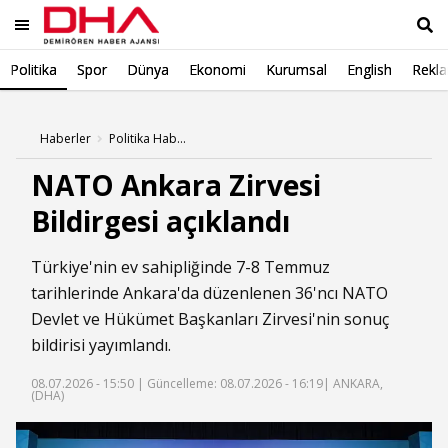
Politika
Spor
Dünya
Ekonomi
Kurumsal
English
Rekl
Ara
Haberler
Politika Haberleri
NATO Ankara Zirvesi
Bildirgesi açıklandı
Türkiye'nin ev sahipliğinde 7-8 Temmuz
tarihlerinde Ankara'da düzenlenen 36'ncı ⁠NATO
Devlet ve Hükümet Başkanları Zirvesi'nin sonuç
bildirisi yayımlandı.
08.07.2026 - 15:50 |
Güncelleme: 08.07.2026 - 16:19
| ANKARA,
(DHA)