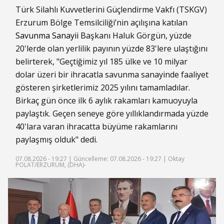
Türk Silahlı Kuvvetlerini Güçlendirme Vakfı (TSKGV)
Erzurum Bölge Temsilciliği’nin açılışına katılan
Savunma Sanayii
Başkanı Haluk Görgün, yüzde
20'lerde olan yerlilik payının yüzde 83'lere ulaştığını
belirterek, "Geçtiğimiz yıl 185 ülke ve 10 milyar
dolar üzeri bir ihracatla savunma sanayinde faaliyet
gösteren şirketlerimiz 2025 yılını tamamladılar.
Birkaç gün önce ilk 6 aylık rakamları kamuoyuyla
paylaştık. Geçen seneye göre yıllıklandırmada yüzde
40'lara varan ihracatta büyüme rakamlarını
paylaşmış olduk" dedi.
07.08.2026 - 19:27 |
Güncelleme: 07.08.2026 - 19:27
| Oktay
POLAT/ERZURUM, (DHA)-