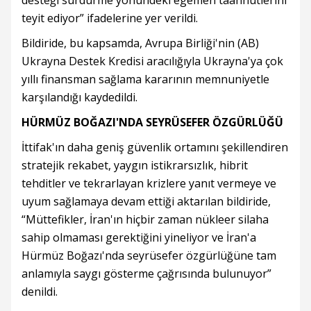
desteği sürdürme yönündeki egemen taahhütlerini
teyit ediyor” ifadelerine yer verildi.
Bildiride, bu kapsamda, Avrupa Birliği'nin (AB)
Ukrayna Destek Kredisi aracılığıyla Ukrayna'ya çok
yıllı finansman sağlama kararının memnuniyetle
karşılandığı kaydedildi.
HÜRMÜZ BOĞAZI'NDA SEYRÜSEFER ÖZGÜRLÜĞÜ
İttifak'ın daha geniş güvenlik ortamını şekillendiren
stratejik rekabet, yaygın istikrarsızlık, hibrit
tehditler ve tekrarlayan krizlere yanıt vermeye ve
uyum sağlamaya devam ettiği aktarılan bildiride,
“Müttefikler, İran'ın hiçbir zaman nükleer silaha
sahip olmaması gerektiğini yineliyor ve İran'a
Hürmüz Boğazı'nda seyrüsefer özgürlüğüne tam
anlamıyla saygı gösterme çağrısında bulunuyor”
denildi.