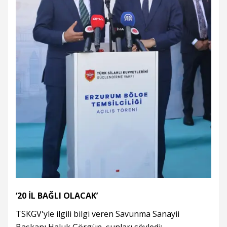
‘20 İL BAĞLI OLACAK’
TSKGV'yle ilgili bilgi veren Savunma Sanayii
Başkanı Haluk Görgün, şunları söyledi: