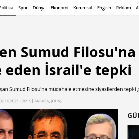
Politika
Spor
Dünya
Ekonomi
Kurumsal
English
Reklam
A
den Sumud Filosu'na
eden İsrail'e tepki
laşan
Sumud Filosu
’na müdahale etmesine siyasilerden tepki g
02.10.2025 - 00:19
| ANKARA, (DHA)-
GÜ