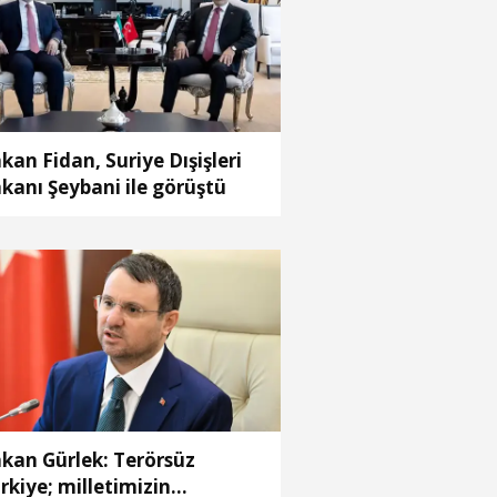
kan Fidan, Suriye Dışişleri
kanı Şeybani ile görüştü
kan Gürlek: Terörsüz
rkiye; milletimizin