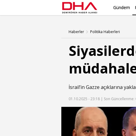
Gündem
Haberler
Politika Haberleri
Siyasiler
müdahale 
İsrail’in Gazze açıklarına yak
01.10.2025 - 23:18 |
Son Güncellenme: 