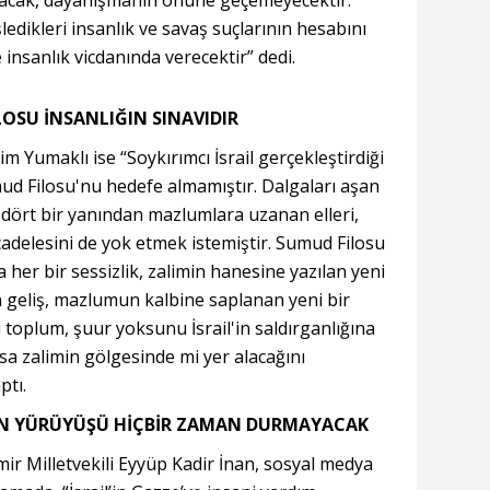
yacak, dayanışmanın önüne geçemeyecektir.
 işledikleri insanlık ve savaş suçlarının hesabını
insanlık vicdanında verecektir” dedi.
OSU İNSANLIĞIN SINAVIDIR
 Yumaklı ise “Soykırımcı İsrail gerçekleştirdiği
mud Filosu'nu hedefe almamıştır. Dalgaları aşan
n dört bir yanından mazlumlara uzanan elleri,
delesini de yok etmek istemiştir. Sumud Filosu
a her bir sessizlik, zalimin hanesine yazılan yeni
 geliş, mazlumun kalbine saplanan yeni bir
 toplum, şuur yoksunu İsrail'in saldırganlığına
sa zalimin gölgesinde mi yer alacağını
ptı.
'UN YÜRÜYÜŞÜ HİÇBİR ZAMAN DURMAYACAK
mir Milletvekili Eyyüp Kadir İnan, sosyal medya