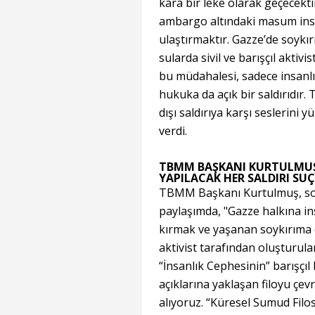
kara bir leke olarak geçecektir
ambargo altındaki masum insan
ulaştırmaktır. Gazze’de soykır
sularda sivil ve barışçıl aktivis
bu müdahalesi, sadece insanl
hukuka da açık bir saldırıdır
dışı saldırıya karşı seslerini
verdi.
TBMM BAŞKANI KURTULMUŞ:
YAPILACAK HER SALDIRI SU
TBMM Başkanı Kurtulmuş, sos
paylaşımda, "Gazze halkına i
kırmak ve yaşanan soykırıma 
aktivist tarafından oluşturula
“İnsanlık Cephesinin” barışçıl 
açıklarına yaklaşan filoyu çev
alıyoruz. “Küresel Sumud Filos