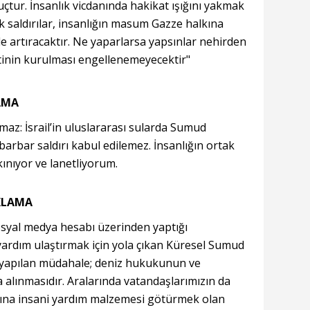
suçtur. İnsanlık vicdanında hakikat ışığını yakmak
lik saldırılar, insanlığın masum Gazze halkına
e artıracaktır. Ne yaparlarsa yapsınlar nehirden
letinin kurulması engellenemeyecektir"
AMA
az: İsrail’in uluslararası sularda Sumud
arbar saldırı kabul edilemez. İnsanlığın ortak
kınıyor ve lanetliyorum.
KLAMA
 sosyal medya hesabı üzerinden yaptığı
yardım ulaştırmak için yola çıkan Küresel Sumud
a yapılan müdahale; deniz hukukunun ve
na alınmasıdır. Aralarında vatandaşlarımızın da
kına insani yardım malzemesi götürmek olan