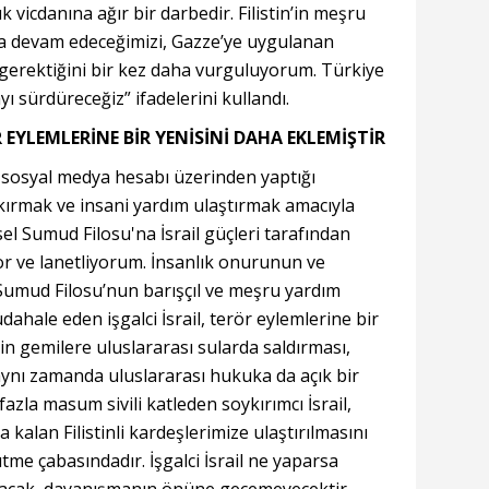
 vicdanına ağır bir darbedir. Filistin’in meşru
a devam edeceğimizi, Gazze’ye uygulanan
 gerektiğini bir kez daha vurguluyorum. Türkiye
ı sürdüreceğiz” ifadelerini kullandı.
 EYLEMLERİNE BİR YENİSİNİ DAHA EKLEMİŞTİR
 sosyal medya hesabı üzerinden yaptığı
 kırmak ve insani yardım ulaştırmak amacıyla
el Sumud Filosu'na İsrail güçleri tarafından
ıyor ve lanetliyorum. İnsanlık onurunun ve
 Sumud Filosu’nun barışçıl ve meşru yardım
dahale eden işgalci İsrail, terör eylemlerine bir
l’in gemilere uluslararası sularda saldırması,
aynı zamanda uluslararası hukuka da açık bir
fazla masum sivili katleden soykırımcı İsrail,
kalan Filistinli kardeşlerimize ulaştırılmasını
me çabasındadır. İşgalci İsrail ne yaparsa