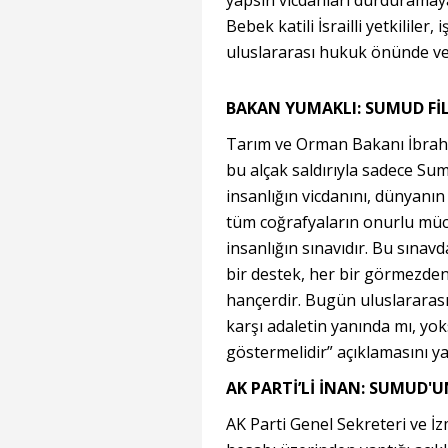
yapsın vicdanları durdurama
Bebek katili İsrailli yetkililer,
uluslararası hukuk önünde ve 
BAKAN YUMAKLI: SUMUD FİL
Tarım ve Orman Bakanı İbrahim
bu alçak saldırıyla sadece Su
insanlığın vicdanını, dünyanı
tüm coğrafyaların onurlu müca
insanlığın sınavıdır. Bu sınavd
bir destek, her bir görmezden
hançerdir. Bugün uluslararası
karşı adaletin yanında mı, yok
göstermelidir” açıklamasını ya
AK PARTİ’Lİ İNAN: SUMUD
AK Parti Genel Sekreteri ve İz