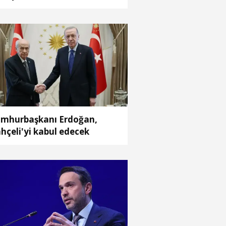
zurunu, devletimizin
venliğini ve ortak
leceğimizi esas alan milli bir
vlet politikasıdır
mhurbaşkanı Erdoğan,
hçeli'yi kabul edecek