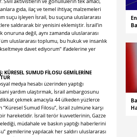
. Sivil aktivistlerin ve gönüllülerin tek amacı,
lara gıda, ilaç ve temel ihtiyaç malzemeleri
ım suçu işleyen İsrail, bu suçuna uluslararası
En
tlere saldırarak bir yenisini eklemiştir. İsrail’in
Ba
Tü
ık onuruna değil, aynı zamanda uluslararası
Ga
. Tüm uluslararası toplumu, bu hukuk ve insanlık
um
 yükseltmeye davet ediyorum" ifadelerine yer
 KÜRESEL SUMUD FİLOSU GEMİLERİNE
ÇTUR
yal medya hesabı üzerinden yaptığı
nsani yardım ulaştırmak, İsrail ambargosunu
dikkat çekmek amacıyla 44 ülkeden yüzlerce
Ba
n “Küresel Sumud Filosu”, İsrail zulmüne karşı
Ha
Ok
bir hareketidir. İsrail terör kuvvetlerinin, Gazze
relediği, müdahale ve baskın yaptığı haberlerini
u” gemilerine yapılacak her saldırı uluslararası