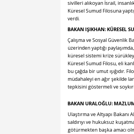
sivilleri alıkoyan İsrail, insan
Küresel Sumud Filosuna yaptığ
verdi.
BAKAN IŞIKHAN: KÜRESEL SU
Çalışma ve Sosyal Güvenlik B
üzerinden yaptığı paylaşımda,
küresel sistemi krize sürükleye
Küresel Sumud Filosu, eli kanlı
bu çağda bir umut ışığıdır. Fi
müdahaleyi en ağır şekilde la
tepkisini göstermeli ve soykırı
BAKAN URALOĞLU: MAZLUML
Ulaştırma ve Altyapı Bakanı A
saldırıyı ve hukuksuz kuşatma
götürmekten başka amacı olm