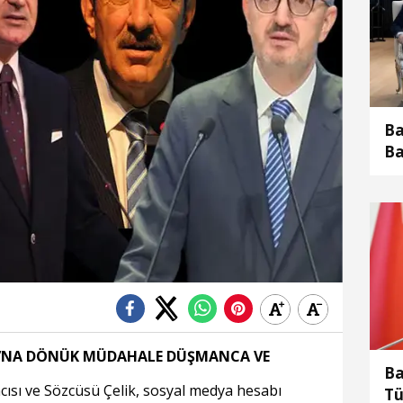
Ba
Ba
’NA DÖNÜK MÜDAHALE DÜŞMANCA VE
Ba
ısı ve Sözcüsü Çelik, sosyal medya hesabı
Tü