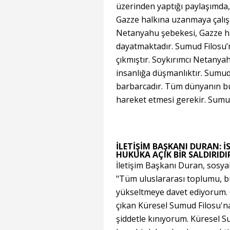
üzerinden yaptığı paylaşımda,
Gazze halkına uzanmaya çalışan
Netanyahu şebekesi, Gazze hal
dayatmaktadır. Sumud Filosu’
çıkmıştır. Soykırımcı Netanya
insanlığa düşmanlıktır. Sum
barbarcadır. Tüm dünyanın bu
hareket etmesi gerekir. Sumud 
İLETİŞİM BAŞKANI DURAN: İ
HUKUKA AÇIK BİR SALDIRIDI
İletişim Başkanı Duran, sosya
"Tüm uluslararası toplumu, bu 
yükseltmeye davet ediyorum. 
çıkan Küresel Sumud Filosu'na 
şiddetle kınıyorum. Küresel S