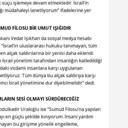
lık suçu işlemeye devam etmektedir. İsrail’in
ı müdahaleyi lanetliyorum” ifadelerine yer
MUD FİLOSU BİR UMUT IŞIĞIDIR
akanı Vedat Işıkhan da sosyal medya hesabı
 “İsrail’in uluslararası hukuku tanımayan, tüm
n alçak saldırılarına bir yenisi daha eklendi.
 İsrail yönetimi tarafından insanlığın katledildiği
lodaki vicdanlı insanlara karşı uygulanan
netliyoruz. Tüm dünya bu alçak saldırıya karşı
mcı İsrail yönetimine dur diyebilmelidir” dedi.
ARIN SESİ OLMAYI SÜRDÜRECEĞİZ
bdulkadir Uraloğlu ise “Sumud Filosu’na yapılan
yı en güçlü şekilde kınıyorum. İnsani yardım
ayan bu girişime yönelik engelleme,