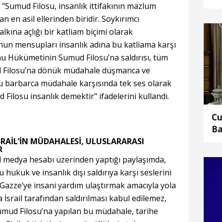
 "Sumud Filosu, insanlık ittifakının mazlum
hu
 en asil ellerinden biridir. Soykırımcı
gü
ge
kına açlığı bir katliam biçimi olarak
de
nun mensupları insanlık adına bu katliama karşı
hu Hükümetinin Sumud Filosu’na saldırısı, tüm
ud Filosu’na dönük müdahale düşmanca ve
 barbarca müdahale karşısında tek ses olarak
Filosu insanlık demektir" ifadelerini kullandı.
Cu
Ba
SRAİL’İN MÜDAHALESİ, ULUSLARARASI
R
l medya hesabı üzerinden yaptığı paylaşımda,
hukuk ve insanlık dışı saldırıya karşı seslerini
Gazze’ye insani yardım ulaştırmak amacıyla yola
İsrail tarafından saldırılması kabul edilemez,
umud Filosu’na yapılan bu müdahale, tarihe