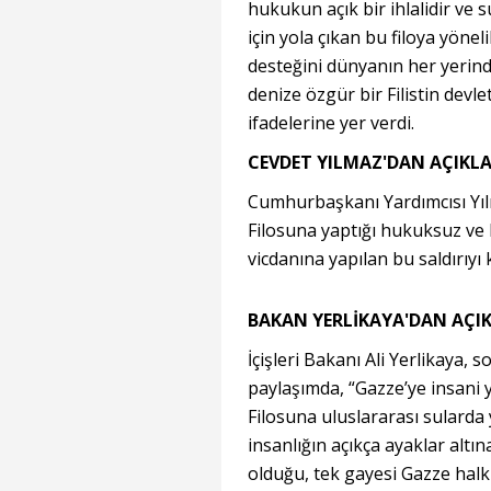
hukukun açık bir ihlalidir ve 
için yola çıkan bu filoya yöne
desteğini dünyanın her yerind
denize özgür bir Filistin dev
ifadelerine yer verdi.
CEVDET YILMAZ'DAN AÇIKL
Cumhurbaşkanı Yardımcısı Yılm
Filosuna yaptığı hukuksuz ve b
vicdanına yapılan bu saldırıyı 
BAKAN YERLİKAYA'DAN AÇI
İçişleri Bakanı Ali Yerlikaya,
paylaşımda, “Gazze’ye insani 
Filosuna uluslararası sulard
insanlığın açıkça ayaklar altı
olduğu, tek gayesi Gazze hal