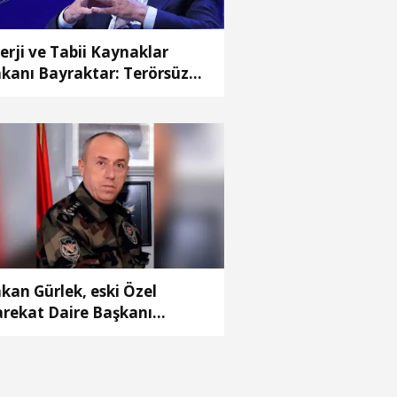
erji ve Tabii Kaynaklar
kanı Bayraktar: Terörsüz
rkiye süreciyle birlikte
bar üretimin, istihdamın ve
udun adresi oldu
kan Gürlek, eski Özel
rekat Daire Başkanı
tay'ın ailesini kabul etti