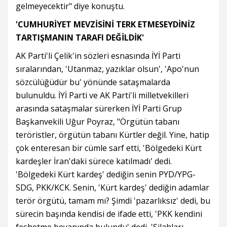
gelmeyecektir" diye konuştu.
'CUMHURİYET MEVZİSİNİ TERK ETMESEYDİNİZ
TARTIŞMANIN TARAFI DEĞİLDİK'
AK Parti'li Çelik'in sözleri esnasında İYİ Parti
sıralarından, 'Utanmaz, yazıklar olsun', 'Apo'nun
sözcülüğüdür bu' yönünde sataşmalarda
bulunuldu. İYİ Parti ve AK Parti'li milletvekilleri
arasında sataşmalar sürerken İYİ Parti Grup
Başkanvekili Uğur Poyraz, "Örgütün tabanı
teröristler, örgütün tabanı Kürtler değil. Yine, hatip
çok enteresan bir cümle sarf etti, 'Bölgedeki Kürt
kardeşler İran'daki sürece katılmadı' dedi.
'Bölgedeki Kürt kardeş' dediğin senin PYD/YPG-
SDG, PKK/KCK. Senin, 'Kürt kardeş' dediğin adamlar
terör örgütü, tamam mı? Şimdi 'pazarlıksız' dedi, bu
sürecin başında kendisi de ifade etti, 'PKK kendini