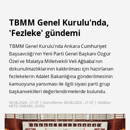
TBMM Genel Kurulu'nda,
'Fezleke' gündemi
TBMM
Genel Kurulu'nda Ankara
Cumhuriyet
Başsavcılığı'nın
Yeni Parti
Genel Başkanı
Özgür
Özel
ve Malatya Milletvekili
Veli Ağbaba
'nın
dokunulmazlıklarının kaldırılması için hazırlanan
fezlekelerin Adalet Bakanlığına gönderilmesinin
kamuoyuna yansıması ile ilgili siyasi parti grup
başkanvekilleri değerlendirmelerde bulundu.
06.08.2026 - 21:07 |
Güncelleme: 06.08.2026 - 21:07
| Aliekber
METE/ ANKARA, (DHA)