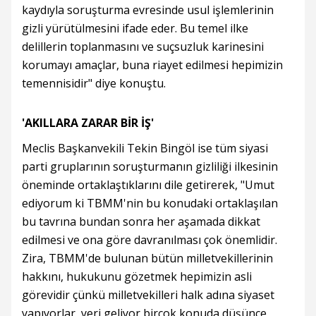
kaydıyla soruşturma evresinde usul işlemlerinin
gizli yürütülmesini ifade eder. Bu temel ilke
delillerin toplanmasını ve suçsuzluk karinesini
korumayı amaçlar, buna riayet edilmesi hepimizin
temennisidir" diye konuştu.
'AKILLARA ZARAR BİR İŞ'
Meclis Başkanvekili Tekin Bingöl ise tüm siyasi
parti gruplarının soruşturmanın gizliliği ilkesinin
öneminde ortaklaştıklarını dile getirerek, "Umut
ediyorum ki TBMM'nin bu konudaki ortaklaşılan
bu tavrına bundan sonra her aşamada dikkat
edilmesi ve ona göre davranılması çok önemlidir.
Zira, TBMM'de bulunan bütün milletvekillerinin
hakkını, hukukunu gözetmek hepimizin asli
görevidir çünkü milletvekilleri halk adına siyaset
yapıyorlar, yeri geliyor birçok konuda düşünce