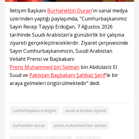
İletişim Başkanı
Burhanettin Duran
'ın sanal medya
üzerinden yaptığı paylaşımda, "Cumhurbaşkanımız
Sayın Recep Tayyip Erdoğan, 7 Ağustos 2026
tarihinde Suudi Arabistan’a günübirlik bir çalışma
ziyareti gerçekleştireceklerdir. Ziyaret çerçevesinde
Sayın Cumhurbaşkanımızın, Suudi Arabistan
Veliaht Prensi ve Başbakanı
Prens Muhammed bin Selman
bin Abdülaziz El
Suud ve
Pakistan Başbakanı Şahbaz Şerif
’le bir
araya gelmeleri öngörülmektedir" dedi.
cumhurbaşkanı erdoğan
suudi arabistan ziyareti
burhanettin duran
prens muhammed bin selman