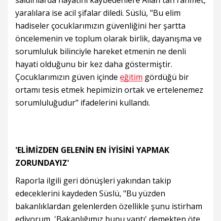
saldırılarda hayatını kaybedenlere Allah'tan rahmet,
yaralılara ise acil şifalar diledi. Süslü, "Bu elim
hadiseler çocuklarımızın güvenliğini her şartta
öncelemenin ve toplum olarak birlik, dayanışma ve
sorumluluk bilinciyle hareket etmenin ne denli
hayati olduğunu bir kez daha göstermiştir.
Çocuklarımızın güven içinde
eğitim
gördüğü bir
ortamı tesis etmek hepimizin ortak ve ertelenemez
sorumluluğudur" ifadelerini kullandı.
'ELİMİZDEN GELENİN EN İYİSİNİ YAPMAK
ZORUNDAYIZ'
Raporla ilgili geri dönüşleri yakından takip
edeceklerini kaydeden Süslü, "Bu yüzden
bakanlıklardan gelenlerden özellikle şunu istirham
ediyorum, 'Bakanlığımız bunu yaptı' demekten öte,