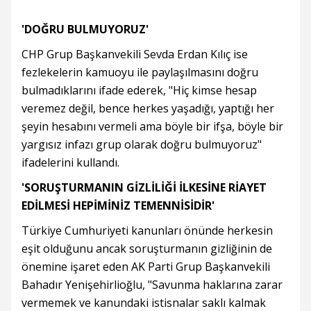
'DOĞRU BULMUYORUZ'
CHP Grup Başkanvekili Sevda Erdan Kılıç ise
fezlekelerin kamuoyu ile paylaşılmasını doğru
bulmadıklarını ifade ederek, "Hiç kimse hesap
veremez değil, bence herkes yaşadığı, yaptığı her
şeyin hesabını vermeli ama böyle bir ifşa, böyle bir
yargısız infazı grup olarak doğru bulmuyoruz"
ifadelerini kullandı.
'SORUŞTURMANIN GİZLİLİĞİ İLKESİNE RİAYET
EDİLMESİ HEPİMİNİZ TEMENNİSİDİR'
Türkiye Cumhuriyeti kanunları önünde herkesin
eşit olduğunu ancak soruşturmanın gizliğinin de
önemine işaret eden AK Parti Grup Başkanvekili
Bahadır Yenişehirlioğlu, "Savunma haklarına zarar
vermemek ve kanundaki istisnalar saklı kalmak