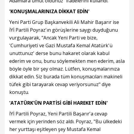
Adamlara umut oldunuz" ifadelerini kullandı.
'KONUŞMALARINIZA DİKKAT EDİN'
Yeni Parti Grup Başkanvekili Ali Mahir Başarır ise
İYİ Partili Poyraz'ın görüşlerine saygı duyduğunu
vurgulayarak, "Ancak Yeni Parti ve bize,
'Cumhuriyeti ve Gazi Mustafa Kemal Atatürk'ü
unuttunuz' derse bunu hakaret olarak kabul
ederim ve onu, bunu söylemekten men ederim, asla
böyle öyle bir şey olmaz. Lütfen, konuşmalarınıza
dikkat edin. Siz burada tüm konuşmacıları makineli
tüfek gibi tarayarak cevap veriyorsunuz" diye
konuştu.
'ATATÜRK'ÜN PARTİSİ GİBİ HAREKET EDİN'
İYİ Partili Poyraz, Yeni Partili Başarır'a cevap
vermek için yerinden söz aldı. Poyraz, "Bu ülkedeki
her yurttaşı eşitleyen şey Mustafa Kemal