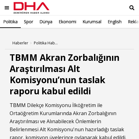
Politika
Spor
Dünya
Ekonomi
Kurumsal
English
Rekl
Ara
Haberler
Politika Haberleri
TBMM Akran Zorbalığının
Araştırılması Alt
Komisyonu’nun taslak
raporu kabul edildi
TBMM
Dilekçe Komisyonu İlköğretim ile
Ortaöğretim Kurumlarında Akran Zorbalığının
Araştırılması ve Alınabilecek Önlemlerin
Belirlenmesi Alt Komisyonu'nun hazırladığı taslak
rapor, komisyon üyelerince oylanarak kabul edildi.