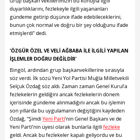
Grup başkan vekillerimizin bu konuyla ilgili
duyarlılıklarını, fezlekeyle ilgili yaşananları
gündeme getirip düşünce ifade edebileceklerini,
bunun çok normal ve doğru bir şey olduğunu ifade
etmişlerdi" dedi.
'ÖZGÜR ÖZEL VE VELİ AĞBABA İLE İLGİLİ YAPILAN
İŞLEMLER DOĞRU DEĞİLDİR'
Bingöl, ardından grup başkanvekillerine sırasıyla
söz verdi. İlk sözü Yeni Yol Partisi Muğla Milletvekili
Selçuk Özdağ söz aldı. Zaman zaman Genel Kurul’a
fezlekelerin geldiğini ancak fezlekelerin dönem
içerisinde gündeme alınmadığını ancak bu işlemin
son yıllarda bu uygulamanın değiştiğini kaydeden
Özdağ, "Şimdi
Yeni Parti
’nin Genel Başkanı ve de
Yeni Parti’nin üyesi olarak bunlarla ilgili
fezleke
geldi. Ancak bu fezlekeler kapalı geliyordu ve bu