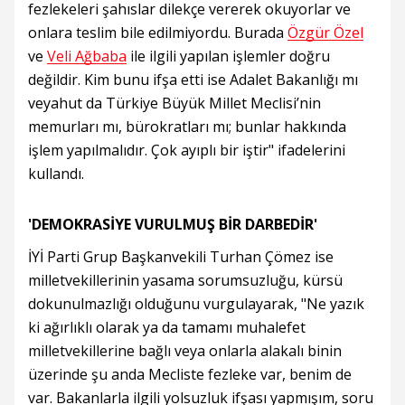
fezlekeleri şahıslar dilekçe vererek okuyorlar ve
onlara teslim bile edilmiyordu. Burada
Özgür Özel
ve
Veli Ağbaba
ile ilgili yapılan işlemler doğru
değildir. Kim bunu ifşa etti ise Adalet Bakanlığı mı
veyahut da Türkiye Büyük Millet Meclisi’nin
memurları mı, bürokratları mı; bunlar hakkında
işlem yapılmalıdır. Çok ayıplı bir iştir" ifadelerini
kullandı.
'DEMOKRASİYE VURULMUŞ BİR DARBEDİR'
İYİ Parti Grup Başkanvekili Turhan Çömez ise
milletvekillerinin yasama sorumsuzluğu, kürsü
dokunulmazlığı olduğunu vurgulayarak, "Ne yazık
ki ağırlıklı olarak ya da tamamı muhalefet
milletvekillerine bağlı veya onlarla alakalı binin
üzerinde şu anda Mecliste fezleke var, benim de
var. Bakanlarla ilgili yolsuzluk ifşası yapmışım, soru