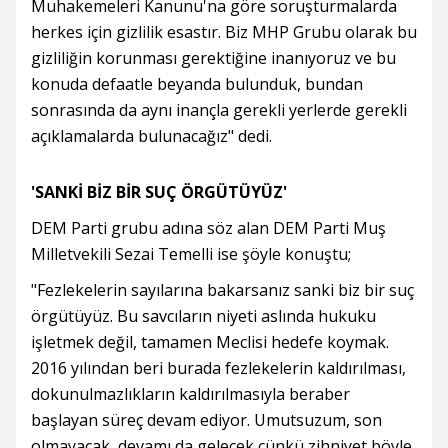
Muhakemeleri Kanunu'na göre soruşturmalarda
herkes için gizlilik esastır. Biz MHP Grubu olarak bu
gizliliğin korunması gerektiğine inanıyoruz ve bu
konuda defaatle beyanda bulunduk, bundan
sonrasında da aynı inançla gerekli yerlerde gerekli
açıklamalarda bulunacağız" dedi.
'SANKİ BİZ BİR SUÇ ÖRGÜTÜYÜZ'
DEM Parti grubu adına söz alan DEM Parti Muş
Milletvekili Sezai Temelli ise şöyle konuştu;
"Fezlekelerin sayılarına bakarsanız sanki biz bir suç
örgütüyüz. Bu savcıların niyeti aslında hukuku
işletmek değil, tamamen Meclisi hedefe koymak.
2016 yılından beri burada fezlekelerin kaldırılması,
dokunulmazlıkların kaldırılmasıyla beraber
başlayan süreç devam ediyor. Umutsuzum, son
olmayacak, devamı da gelecek çünkü zihniyet böyle.