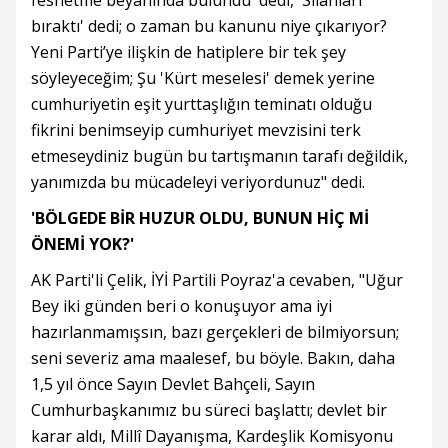
feshetme beyanında bulundu' dedi, 'Silahları
bıraktı' dedi; o zaman bu kanunu niye çıkarıyor?
Yeni Parti’ye ilişkin de hatiplere bir tek şey
söyleyeceğim; Şu 'Kürt meselesi' demek yerine
cumhuriyetin eşit yurttaşlığın teminatı olduğu
fikrini benimseyip cumhuriyet mevzisini terk
etmeseydiniz bugün bu tartışmanın tarafı değildik,
yanımızda bu mücadeleyi veriyordunuz" dedi.
'BÖLGEDE BİR HUZUR OLDU, BUNUN HİÇ Mİ
ÖNEMİ YOK?'
AK Parti'li Çelik, İYİ Partili Poyraz'a cevaben, "Uğur
Bey iki günden beri o konuşuyor ama iyi
hazırlanmamışsın, bazı gerçekleri de bilmiyorsun;
seni severiz ama maalesef, bu böyle. Bakın, daha
1,5 yıl önce Sayın Devlet Bahçeli, Sayın
Cumhurbaşkanımız bu süreci başlattı; devlet bir
karar aldı, Millî Dayanışma, Kardeşlik Komisyonu