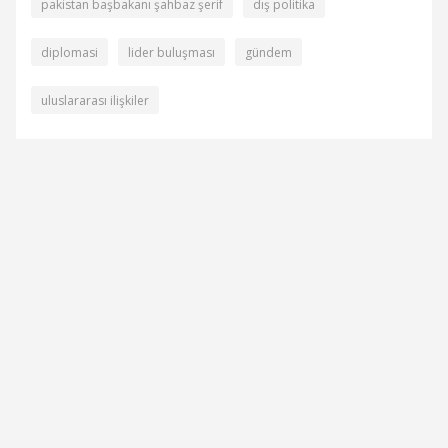
pakistan başbakanı şahbaz şerif
dış politika
diplomasi
lider buluşması
gündem
uluslararası ilişkiler