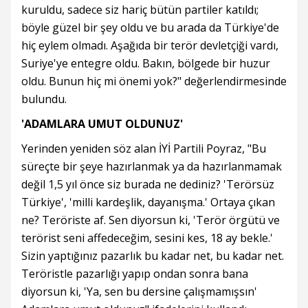
kuruldu, sadece siz hariç bütün partiler katıldı;
böyle güzel bir şey oldu ve bu arada da Türkiye'de
hiç eylem olmadı. Aşağıda bir terör devletçiği vardı,
Suriye'ye entegre oldu. Bakın, bölgede bir huzur
oldu. Bunun hiç mi önemi yok?" değerlendirmesinde
bulundu.
'ADAMLARA UMUT OLDUNUZ'
Yerinden yeniden söz alan İYİ Partili Poyraz, "Bu
süreçte bir şeye hazırlanmak ya da hazırlanmamak
değil 1,5 yıl önce siz burada ne dediniz? 'Terörsüz
Türkiye', 'milli kardeşlik, dayanışma.' Ortaya çıkan
ne? Teröriste af. Sen diyorsun ki, 'Terör örgütü ve
terörist seni affedeceğim, sesini kes, 18 ay bekle.'
Sizin yaptığınız pazarlık bu kadar net, bu kadar net.
Teröristle pazarlığı yapıp ondan sonra bana
diyorsun ki, 'Ya, sen bu dersine çalışmamışsın'