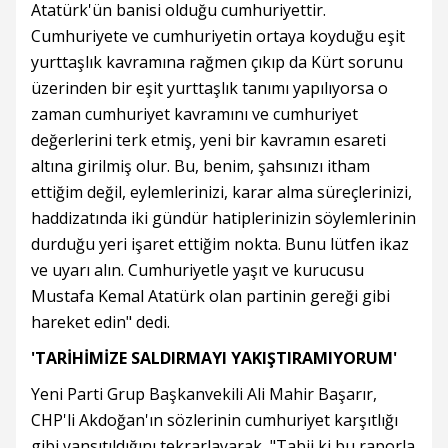
Atatürk'ün banisi olduğu cumhuriyettir.
Cumhuriyete ve cumhuriyetin ortaya koyduğu eşit
yurttaşlık kavramına rağmen çıkıp da Kürt sorunu
üzerinden bir eşit yurttaşlık tanımı yapılıyorsa o
zaman cumhuriyet kavramını ve cumhuriyet
değerlerini terk etmiş, yeni bir kavramın esareti
altına girilmiş olur. Bu, benim, şahsınızı itham
ettiğim değil, eylemlerinizi, karar alma süreçlerinizi,
haddizatında iki gündür hatiplerinizin söylemlerinin
durduğu yeri işaret ettiğim nokta. Bunu lütfen ikaz
ve uyarı alın. Cumhuriyetle yaşıt ve kurucusu
Mustafa Kemal Atatürk olan partinin gereği gibi
hareket edin" dedi.
'TARİHİMİZE SALDIRMAYI YAKIŞTIRAMIYORUM'
Yeni Parti Grup Başkanvekili Ali Mahir Başarır,
CHP'li Akdoğan'ın sözlerinin cumhuriyet karşıtlığı
gibi yansıtıldığını tekrarlayarak, "Tabii ki bu raporla