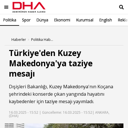
Politika
Spor
Dünya
Ekonomi
Kurumsal
English
Rekl
Ara
Haberler
Politika Haberleri
Türkiye'den Kuzey
Makedonya'ya taziye
mesajı
Dışişleri Bakanlığı,
Kuzey Makedonya
'nın Koçana
şehrindeki konserde çıkan yangında hayatını
kaybedenler için
taziye
mesajı yayımladı.
16.03.2025 - 15:52 |
Güncelleme: 16.03.2025 - 15:52
| ANKARA,
(DHA)