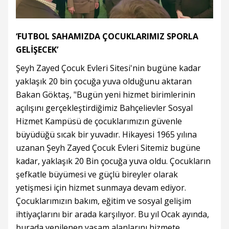
‘FUTBOL SAHAMIZDA ÇOCUKLARIMIZ SPORLA
GELİŞECEK’
Şeyh Zayed Çocuk Evleri Sitesi'nin bugüne kadar
yaklaşık 20 bin çocuğa yuva olduğunu aktaran
Bakan Göktaş, "Bugün yeni hizmet birimlerinin
açılışını gerçekleştirdiğimiz Bahçelievler Sosyal
Hizmet Kampüsü de çocuklarımızın güvenle
büyüdüğü sıcak bir yuvadır. Hikayesi 1965 yılına
uzanan Şeyh Zayed Çocuk Evleri Sitemiz bugüne
kadar, yaklaşık 20 Bin çocuğa yuva oldu. Çocukların
şefkatle büyümesi ve güçlü bireyler olarak
yetişmesi için hizmet sunmaya devam ediyor.
Çocuklarımızın bakım, eğitim ve sosyal gelişim
ihtiyaçlarını bir arada karşılıyor. Bu yıl Ocak ayında,
burada yenilenen yaşam alanlarını hizmete