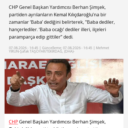
CHP
Genel Başkan Yardımcısı Berhan Şimşek,
partiden ayrılanların
Kemal Kılıçdaroğlu
’na bir
zamanlar ‘Baba’ dediğini belirterek, "Baba dediler,
hançerlediler. ‘Baba ocağı’ dediler illeri, ilçeleri
paramparça edip gittiler” dedi.
07.08.2026 - 16:45 |
Güncelleme: 07.08.2026 - 16:45
| Mehmet
YİRUN-Şafak TAŞOYAR/TEKİRDAĞ, (DHA)-
CHP
Genel Başkan Yardımcısı Berhan Şimşek,