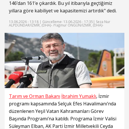
146’dan 161’e çıkardık. Bu yıl itibarıyla geçtiğimiz
yıllara göre kabiliyet ve kapasitemizi artırdık" dedi.
13.06.2026 - 13:18 |
Güncelleme: 13.06.2026 - 17:35
| Seza Nur
ALPDÜNDAR/İZMİR, (DHA)- /Yağmur ÖNGÜN/İZMİR, (DHA)-
Tarım ve Orman Bakanı
İbrahim Yumaklı
, İzmir
programı kapsamında Selçuk Efes Havalimanı’nda
düzenlenen Yeşil Vatan Kahramanları Görev
Başında Programı’na katıldı. Programa İzmir Valisi
Süleyman Elban, AK Parti İzmir Milletvekili Ceyda