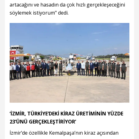
artacağını ve hasadın da çok hızlı gerçekleşeceğini
söylemek istiyorum" dedi.
‘İZMİR, TÜRKİYE’DEKİ KİRAZ ÜRETİMİNİN YÜZDE
23’ÜNÜ GERÇEKLEŞTİRİYOR’
İzmir’de özellikle Kemalpaşa’nın kiraz açısından