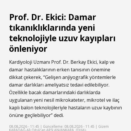
Prof. Dr. Ekici: Damar
tıkanıklıklarında yeni
teknolojiyle uzuv kayıpları
önleniyor
Kardiyoloji Uzmanı Prof. Dr. Berkay Ekici, kalp ve
damar hastalıklarının erken tanısının önemine
dikkat çekerek, “Gelişen anjiyografik yöntemlerle
damar darlıkları ameliyatsız tedavi edilebiliyor.
Özellikle bacak damarlarındaki darlıklarda
uygulanan yeni nesil mikrokateter, mikrotel ve ilaç
kaplı balon teknolojileriyle hastaların
uzuv
kaybının
önüne geçilebiliyor” dedi.
08.08.2026 - 11:45 |
Güncelleme: 08.08.2026 - 11:45
| Gizem
KARADAĞ-Ali Oğulcan ARSLAN/ANKARA, (DHA)-