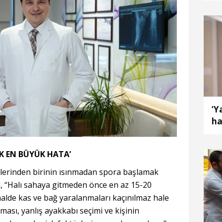
‘Y
ha
K EN BÜYÜK HATA’
nlerinden birinin ısınmadan spora başlamak
, “Halı sahaya gitmeden önce en az 15-20
 halde kas ve bağ yaralanmaları kaçınılmaz hale
ası, yanlış ayakkabı seçimi ve kişinin