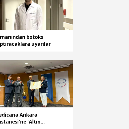
manından botoks
ptıracaklara uyarılar
dicana Ankara
stanesi'ne 'Altın
reditasyon Belgesi'