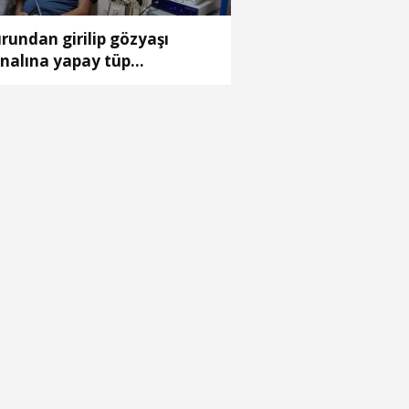
rundan girilip gözyaşı
nalına yapay tüp
rleştirilen hasta sağlığına
vuştu