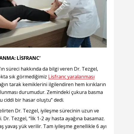
LANMA: LİSFRANC’
ın süreci hakkında da bilgi veren Dr. Tezgel,
okta sık görmediğimiz
Lisfranc yaralanması
ağın tarak kemiklerini ilgilendiren hem kırıkların
 bulunması durumudur. Zemindeki çukura basma
 ciddi bir hasar oluştu” dedi.
elirten Dr. Tezgel, iyileşme sürecinin uzun ve
di. Dr. Tezgel, “İlk 1-2 ay hasta ayağına basamaz.
ş yavaş yük verilir. Tam iyileşme genellikle 6 ayı