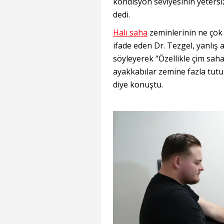
kondisyon seviyesinin yetersiz
dedi.
Halı saha
zeminlerinin ne çok 
ifade eden Dr. Tezgel, yanlış a
söyleyerek “Özellikle çim sah
ayakkabılar zemine fazla tutu
diye konuştu.