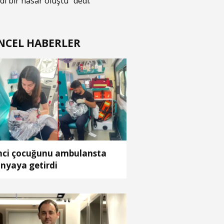
 bir hasar oluştu” dedi.
NCEL HABERLER
nci çocuğunu ambulansta
nyaya getirdi