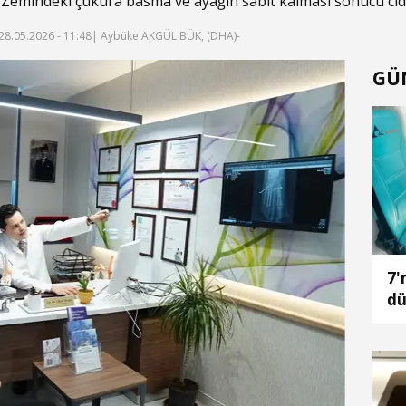
emindeki çukura basma ve ayağın sabit kalması sonucu ciddi
28.05.2026 - 11:48
| Aybüke AKGÜL BÜK, (DHA)-
GÜ
7'
dü