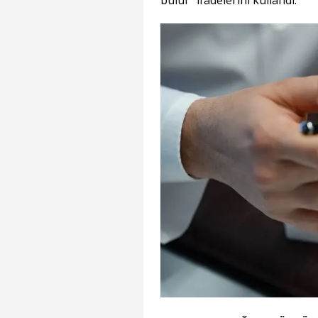
bulur” ifadelerini kullandı.