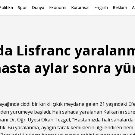
Politika
Spor
Dünya
Ekonomi
Kurumsal
English
Reklam
A
da Lisfranc yaralan
asta aylar sonra y
ağında ciddi bir kırıklı çıkık meydana gelen 21 yaşındaki Efe
iden yürümeye başladı. Halı sahada yaralanan Kalkan’ın süre
anı Dr. Öğr. Üyesi Okan Tezgel, “Hastamızda halı sahalarda
tik. Bu yaralanma, ayağın tarak kemiklerini ilgilendiren hem k