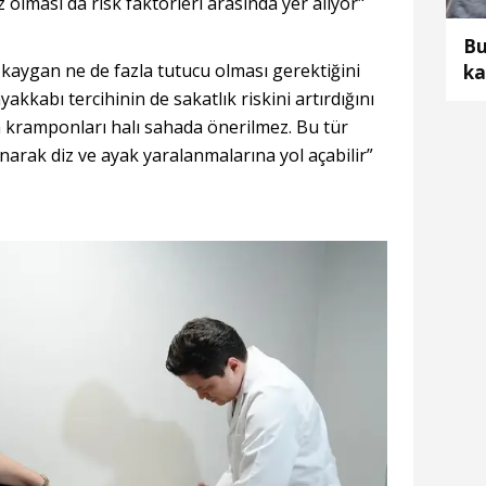
 olması da risk faktörleri arasında yer alıyor"
Bu
kaygan ne de fazla tutucu olması gerektiğini
ka
ye
yakkabı tercihinin de sakatlık riskini artırdığını
ka
a kramponları halı sahada önerilmez. Bu tür
narak diz ve ayak yaralanmalarına yol açabilir”