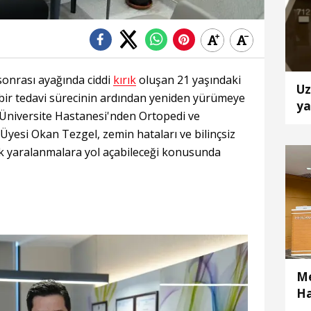
 sonrası ayağında ciddi
kırık
oluşan 21 yaşındaki
Uz
 bir tedavi sürecinin ardından yeniden yürümeye
ya
 Üniversite Hastanesi'nden Ortopedi ve
Üyesi Okan Tezgel, zemin hataları ve bilinçsiz
ik yaralanmalara yol açabileceği konusunda
Me
Ha
Ak