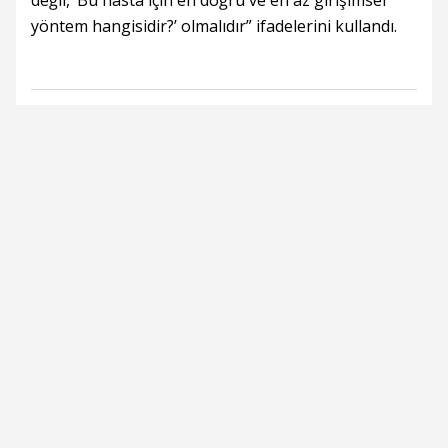
değil, ‘Bu hasta için en doğru ve en az girişimsel
yöntem hangisidir?’ olmalıdır” ifadelerini kullandı.