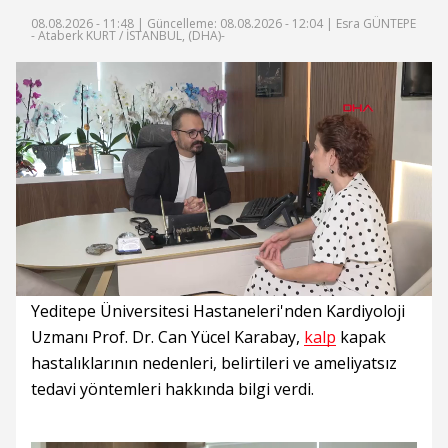
08.08.2026 - 11:48 |
Güncelleme: 08.08.2026 - 12:04
| Esra GÜNTEPE
- Ataberk KURT / İSTANBUL, (DHA)-
Süre
Toplam
Süre
/
Yükleniyor
Yüklendi
:
:
0%
0%
Yeditepe Üniversitesi Hastaneleri'nden Kardiyoloji
Uzmanı Prof. Dr. Can Yücel Karabay,
kalp
kapak
hastalıklarının nedenleri, belirtileri ve ameliyatsız
tedavi yöntemleri hakkında bilgi verdi.