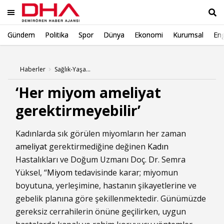
Gündem
Politika
Spor
Dünya
Ekonomi
Kurumsal
Eng
Ara
Haberler
Sağlık-Yaşam Haberleri
‘Her miyom ameliyat
gerektirmeyebilir’
Kadınlarda sık görülen miyomların her zaman
ameliyat
gerektirmediğine değinen
Kadın
Hastalıkları ve Doğum Uzmanı Doç. Dr. Semra
Yüksel, “
Miyom
tedavisinde karar; miyomun
boyutuna, yerleşimine, hastanın şikayetlerine ve
gebelik planına göre şekillenmektedir. Günümüzde
gereksiz cerrahilerin önüne geçilirken, uygun