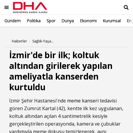
Gündem
Politika
Spor
Dünya
Ekonomi
Kurumsal
Eng
Ara
Haberler
Sağlık-Yaşam Haberleri
İzmir'de bir ilk; koltuk
altından girilerek yapılan
ameliyatla kanserden
kurtuldu
İzmir Şehir Hastanesi'nde
meme kanseri
tedavisi
gören Zümrüt Kartal (42), kentte ilk kez uygulanan,
koltuk altından açılan 4 santimetrelik kesiyle
gerçekleştirilen operasyonda, kamera ve çubuklar
yardımıyla meme dokusu temizlenerek, aynı