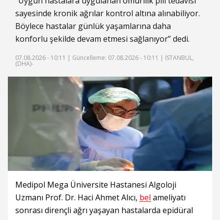
“Uygun hastalara uygulanan
omurilik
pili tedavisi
sayesinde kronik ağrılar kontrol altına alınabiliyor.
Böylece hastalar günlük yaşamlarına daha
konforlu şekilde devam etmesi sağlanıyor” dedi.
07.08.2026 - 10:11 |
Güncelleme: 07.08.2026 - 10:11
| İSTANBUL,
(DHA)-
Medipol Mega Üniversite Hastanesi Algoloji
Uzmanı Prof. Dr. Haci Ahmet Alıcı,
bel
ameliyatı
sonrası dirençli ağrı yaşayan hastalarda epidüral