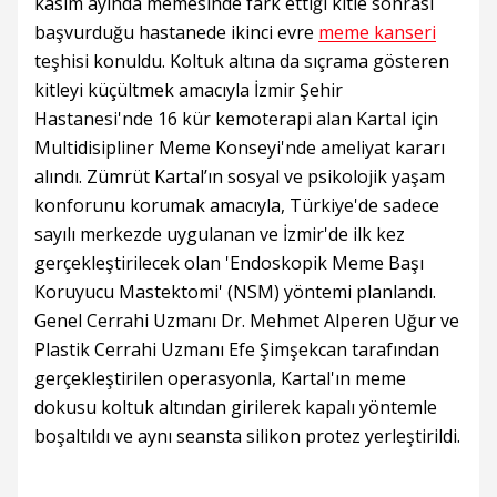
kasım ayında memesinde fark ettiği kitle sonrası
başvurduğu hastanede ikinci evre
meme kanseri
teşhisi konuldu. Koltuk altına da sıçrama gösteren
kitleyi küçültmek amacıyla İzmir Şehir
Hastanesi'nde 16 kür kemoterapi alan Kartal için
Multidisipliner Meme Konseyi'nde ameliyat kararı
alındı. Zümrüt Kartal’ın sosyal ve psikolojik yaşam
konforunu korumak amacıyla, Türkiye'de sadece
sayılı merkezde uygulanan ve İzmir'de ilk kez
gerçekleştirilecek olan 'Endoskopik Meme Başı
Koruyucu Mastektomi' (NSM) yöntemi planlandı.
Genel Cerrahi Uzmanı Dr. Mehmet Alperen Uğur ve
Plastik Cerrahi Uzmanı Efe Şimşekcan tarafından
gerçekleştirilen operasyonla, Kartal'ın meme
dokusu koltuk altından girilerek kapalı yöntemle
boşaltıldı ve aynı seansta silikon protez yerleştirildi.