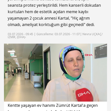
seansta protez yerleştirildi. Hem kanserli dokudan
kurtulan hem de estetik açıdan meme kaybı
yaşamayan 2 çocuk annesi Kartal, "Hiç ağrım
olmadı, ameliyat korktuğum gibi geçmedi" dedi.
03.07.2026 - 09:45 |
Güncelleme: 03.07.2026 - 11:07
| Nevra UÇKAÇ/
İZMİR, (DHA)-
Süre
Toplam
Süre
/
Yükleniyor
Yüklendi
:
:
0%
0%
Kentte yaşayan ev hanımı Zümrüt Kartal'a geçen