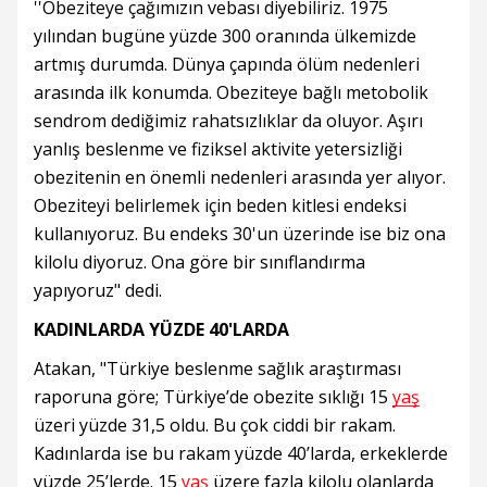
''Obeziteye çağımızın vebası diyebiliriz. 1975
yılından bugüne yüzde 300 oranında ülkemizde
artmış durumda. Dünya çapında ölüm nedenleri
arasında ilk konumda. Obeziteye bağlı metobolik
sendrom dediğimiz rahatsızlıklar da oluyor. Aşırı
yanlış beslenme ve fiziksel aktivite yetersizliği
obezitenin en önemli nedenleri arasında yer alıyor.
Obeziteyi belirlemek için beden kitlesi endeksi
kullanıyoruz. Bu endeks 30'un üzerinde ise biz ona
kilolu diyoruz. Ona göre bir sınıflandırma
yapıyoruz" dedi.
KADINLARDA YÜZDE 40'LARDA
Atakan, "Türkiye beslenme sağlık araştırması
raporuna göre; Türkiye’de obezite sıklığı 15
yaş
üzeri yüzde 31,5 oldu. Bu çok ciddi bir rakam.
Kadınlarda ise bu rakam yüzde 40’larda, erkeklerde
yüzde 25’lerde. 15
yaş
üzere fazla kilolu olanlarda