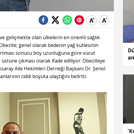
 gelişmekte olan ülkelerin en önemli sağlık
 Obezite; genel olarak bedenin yağ kütlesinin
Dü
ı artması sonucu boy uzunluğuna göre vücut
an
n üstüne çıkması olarak ifade ediliyor. Obeziteye
eğ
saray Aile Hekimleri Derneği Başkanı Dr. Şenol
nlarının ciddi boyuta ulaştığını belirtti.
‘K