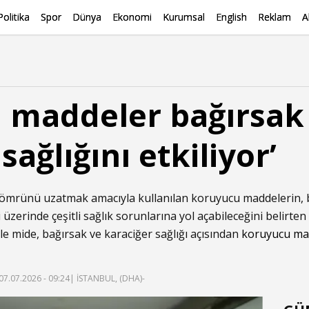
Politika
Spor
Dünya
Ekonomi
Kurumsal
English
Reklam
A
 maddeler bağırsak
sağlığını etkiliyor’
f ömrünü uzatmak amacıyla kullanılan koruyucu maddelerin, bi
i üzerinde çeşitli sağlık sorunlarına yol açabileceğini belirt
ikle mide, bağırsak ve karaciğer sağlığı açısından
koruyucu m
07.07.2026 - 09:24
| İSTANBUL, (DHA)-