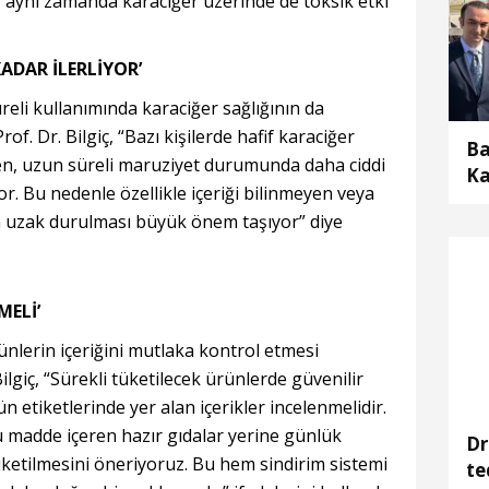
 aynı zamanda karaciğer üzerinde de toksik etki
ADAR İLERLİYOR’
li kullanımında karaciğer sağlığının da
of. Dr. Bilgiç, “Bazı kişilerde hafif karaciğer
Ba
ken, uzun süreli maruziyet durumunda daha ciddi
Ka
or. Bu nedenle özellikle içeriği bilinmeyen veya
aç
 uzak durulması büyük önem taşıyor” diye
MELİ’
rünlerin içeriğini mutlaka kontrol etmesi
Bilgiç, “Sürekli tüketilecek ürünlerde güvenilir
n etiketlerinde yer alan içerikler incelenmelidir.
adde içeren hazır gıdalar yerine günlük
Dr
ketilmesini öneriyoruz. Bu hem sindirim sistemi
te