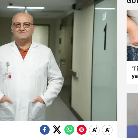
GÜ
'T
ya