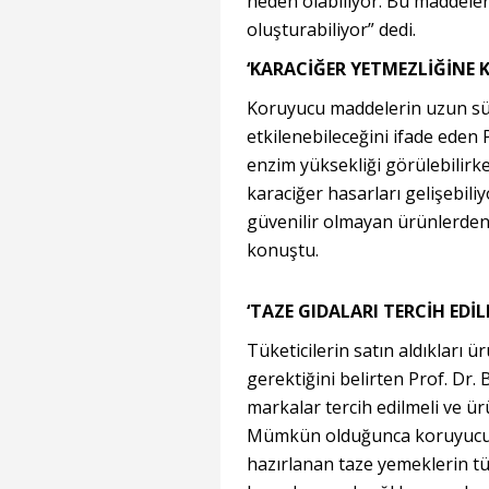
neden olabiliyor. Bu maddeler
oluşturabiliyor” dedi.
‘KARACİĞER YETMEZLİĞİNE K
Koruyucu maddelerin uzun süre
etkilenebileceğini ifade eden Pr
enzim yüksekliği görülebilir
karaciğer hasarları gelişebiliy
güvenilir olmayan ürünlerden
konuştu.
‘TAZE GIDALARI TERCİH EDİL
Tüketicilerin satın aldıkları ü
gerektiğini belirten Prof. Dr. 
markalar tercih edilmeli ve ürü
Mümkün olduğunca koruyucu m
hazırlanan taze yemeklerin tü