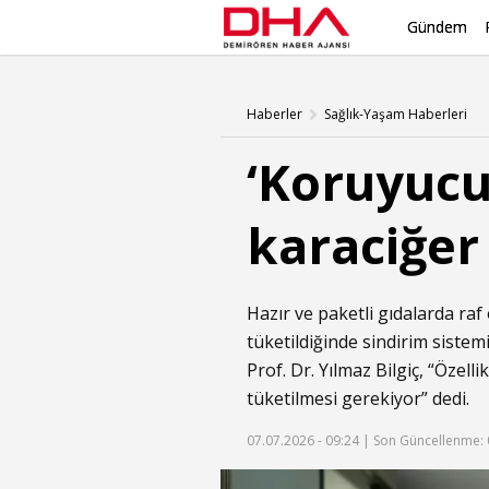
Gündem
Haberler
Sağlık-Yaşam Haberleri
‘Koruyucu
karaciğer 
Hazır ve paketli gıdalarda ra
tüketildiğinde sindirim sistem
Prof. Dr. Yılmaz Bilgiç, “Özell
tüketilmesi gerekiyor” dedi.
07.07.2026 - 09:24 |
Son Güncellenme: 