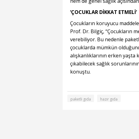
hem de genel sağlık açısından 
‘ÇOCUKLAR DİKKAT ETMELİ’
Çocukların koruyucu maddele
Prof. Dr. Bilgiç, “Çocukların 
verebiliyor. Bu nedenle paket
çocuklarda mümkün olduğunca 
alışkanlıklarının erken yaşta k
çıkabilecek sağlık sorunların
konuştu.
paketli gıda
hazır gıda