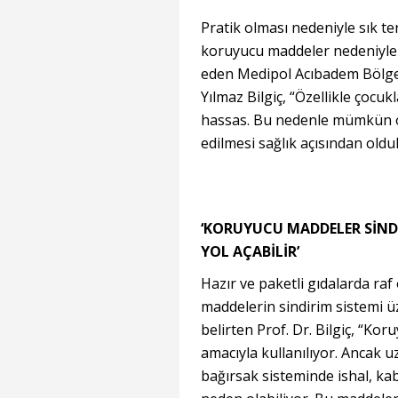
Pratik olması nedeniyle sık ter
koruyucu maddeler nedeniyle sa
eden Medipol Acıbadem Bölge 
Yılmaz Bilgiç, “Özellikle çocuk
hassas. Bu nedenle mümkün ol
edilmesi sağlık açısından oldu
‘KORUYUCU MADDELER SİNDİ
YOL AÇABİLİR’
Hazır ve paketli gıdalarda r
maddelerin sindirim sistemi ü
belirten Prof. Dr. Bilgiç, “K
amacıyla kullanılıyor. Ancak u
bağırsak sisteminde ishal, kab