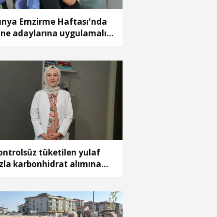
nya Emzirme Haftası'nda
ne adaylarına uygulamalı
itim
ontrolsüz tüketilen yulaf
zla karbonhidrat alımına
den olabilir’