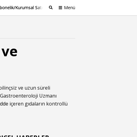
bonelik/Kurumsal Satış
Menü
Ara
 ve
linçsiz ve uzun süreli
en Gastroenteroloji Uzmanı
adde
içeren gıdaların kontrollü