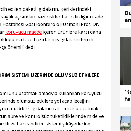
cih edilen paketli gıdaların, içeriklerindeki
Dü
ğlık açısından bazı riskler barındırdığını ifade
an
Hastanesi Gastroenteroloji Uzmanı Prof. Dr.
eğ
lar
koruyucu madde
içeren ürünlere karşı daha
duğunca taze hazırlanmış gıdaların tercih
kça önemli” dedi.
RİM SİSTEMİ ÜZERİNDE OLUMSUZ ETKİLERE
‘K
af ömrünü uzatmak amacıyla kullanılan koruyucu
fa
zerinde olumsuz etkilere yol açabileceğini
ne
oruyucu maddeler gıdaların raf ömrünü uzatmak
zun süre ve kontrolsüz tüketildiklerinde mide ve
ızlık ve bazı sindirim sistemi şikâyetlerine