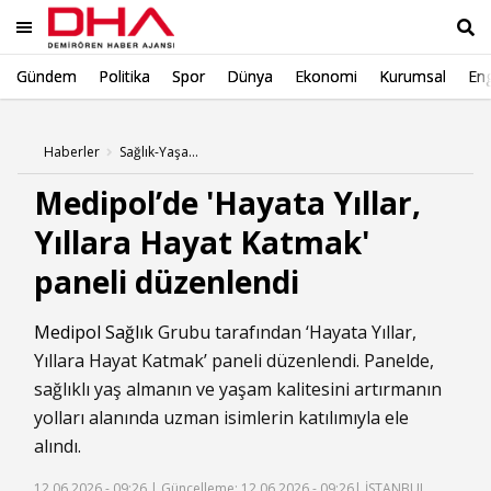
Gündem
Politika
Spor
Dünya
Ekonomi
Kurumsal
Eng
Ara
Haberler
Sağlık-Yaşam Haberleri
Medipol’de 'Hayata Yıllar,
Yıllara Hayat Katmak'
paneli düzenlendi
Medipol
Sağlık
Grubu tarafından ‘Hayata Yıllar,
Yıllara Hayat Katmak’ paneli düzenlendi. Panelde,
sağlıklı yaş almanın ve yaşam kalitesini artırmanın
yolları alanında uzman isimlerin katılımıyla ele
alındı.
12.06.2026 - 09:26 |
Güncelleme: 12.06.2026 - 09:26
| İSTANBUL,