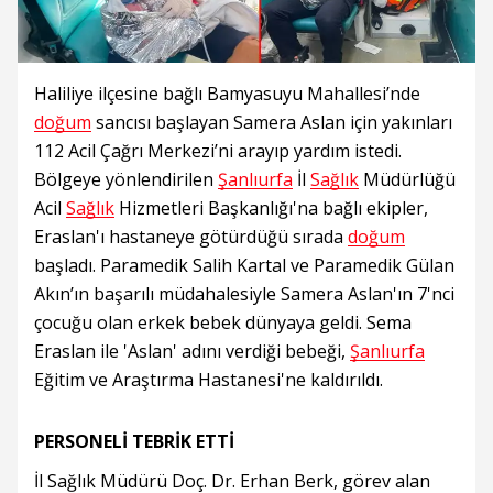
Haliliye ilçesine bağlı Bamyasuyu Mahallesi’nde
doğum
sancısı başlayan Samera Aslan için yakınları
112 Acil Çağrı Merkezi’ni arayıp yardım istedi.
Bölgeye yönlendirilen
Şanlıurfa
İl
Sağlık
Müdürlüğü
Acil
Sağlık
Hizmetleri Başkanlığı'na bağlı ekipler,
Eraslan'ı hastaneye götürdüğü sırada
doğum
başladı. Paramedik Salih Kartal ve Paramedik Gülan
Akın’ın başarılı müdahalesiyle Samera Aslan'ın 7'nci
çocuğu olan erkek bebek dünyaya geldi. Sema
Eraslan ile 'Aslan' adını verdiği bebeği,
Şanlıurfa
Eğitim ve Araştırma Hastanesi'ne kaldırıldı.
PERSONELİ TEBRİK ETTİ
İl Sağlık Müdürü Doç. Dr. Erhan Berk, görev alan