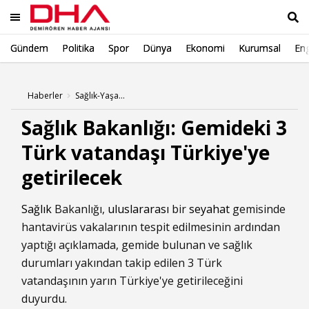
Gündem
Politika
Spor
Dünya
Ekonomi
Kurumsal
Eng
Ara
Haberler
Sağlık-Yaşam Haberleri
Sağlık Bakanlığı: Gemideki 3
Türk vatandaşı Türkiye'ye
getirilecek
Sağlık
Bakanlığı,
uluslararası
bir
seyahat
gemisinde
hantavirüs vakalarının tespit edilmesinin ardından
yaptığı açıklamada, gemide bulunan ve sağlık
durumları yakından takip edilen 3 Türk
vatandaşının yarın Türkiye'ye getirileceğini
duyurdu.